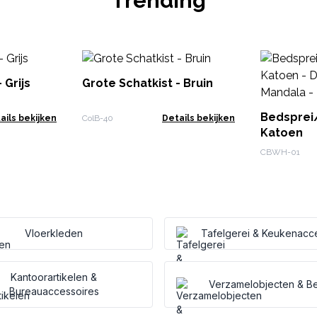
Trending
 Grijs
Grote Schatkist - Bruin
Bedsprei
ails bekijken
ColB-40
Details bekijken
Katoen
Klassieke
CBWH-01
210 cm
Vloerkleden
Tafelgerei & Keukenacc
Kantoorartikelen &
Verzamelobjecten & B
Bureauaccessoires