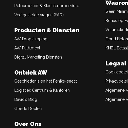
Waarom
Retourbeleid & Klachtenprocedure
Geen Minim
Veelgestelde vragen (FAQ)
Bonus op Ee
Producten & Diensten
Volumekort
AW Dropshipping
Goud Belon
AW Fulfilment
KNBL Betaal
Digital Marketing Diensten
Legaal
Ontdek AW
Cookiebele
Geschiedenis en het Feniks-effect
Privacybele
Logistiek Centrum & Kantoren
Algemene V
David’s Blog
Algemene Ve
Goede Doelen
Over Ons