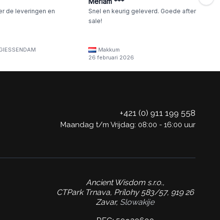
Meriam ***
er de leveringen en
Snel en keurig geleverd. Goede after
sale!
GIESSENDAM
Makkum
26 februari 2026
+421 (0) 911 199 558
Maandag t/m Vrijdag: 08:00 - 16:00 uur
Ancient Wisdom s.r.o.,
CTPark Trnava, Prílohy 583/57, 919 26
Zavar,
Slowakije