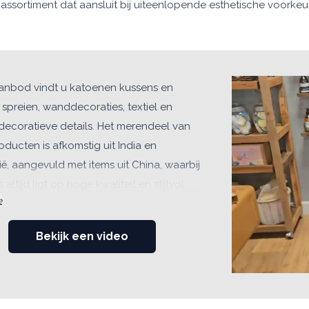
assortiment dat aansluit bij uiteenlopende esthetische voorkeu
aanbod vindt u katoenen kussens en
spreien, wanddecoraties, textiel en
decoratieve details. Het merendeel van
ducten is afkomstig uit India en
ë, aangevuld met items uit China, waarbij
 altijd ligt op hoge kwaliteit en stijlvol
e
ek onze collecties:
Bekijk een video
tage & Boho:
Voor liefhebbers van deze
jlen bieden wij macramé wanddecoraties,
hout gesmolten glas, koperen Boeddha-
lden en natuurlijke materialen zoals