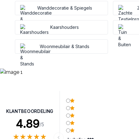
Wanddecoratie & Spiegels
Kaarshouders
Woonmeubilair & Stands
KLANTBEOORDELING
4.89
/5
★
★
★
★
★
★
★
★
★
★