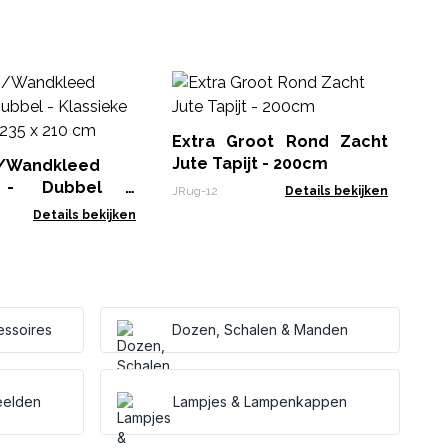
Ro
90
Extra Groot Rond Zacht
JRu
Jute Tapijt - 200cm
/Wandkleed
 - Dubbel -
JRug-12
Details bekijken
 Mandala - 235 x
Details bekijken
essoires
Dozen, Schalen & Manden
eelden
Lampjes & Lampenkappen