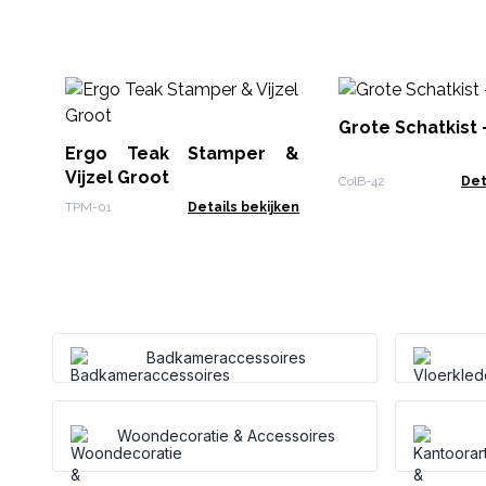
Grote Schatkist -
Ergo Teak Stamper &
Vijzel Groot
ColB-42
Det
TPM-01
Details bekijken
Badkameraccessoires
Woondecoratie & Accessoires