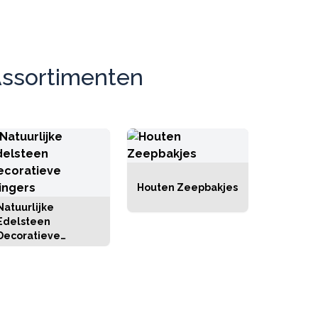
Assortimenten
Houten Zeepbakjes
Natuurlijke
Edelsteen
Decoratieve
Slingers