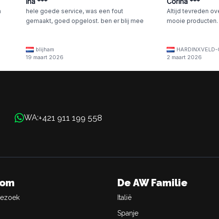
Ina ***
Corina ***
n
hele goede service, was een fout
Altijd tevreden ov
gemaakt, goed opgelost. ben er blij mee
mooie producten.
blijham
HARDINXVELD-
19 maart 2026
2 maart 2026
+421 911 199 558
WA:
oom
De AW Familie
Bezoek
Italië
Spanje