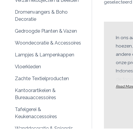
Verzamelobjecten & Beelden
geselecteerd 
Dromenvangers & Boho
Decoratie
Gedroogde Planten & Vazen
In ons 
Woondecoratie & Accessoires
hoezen, 
andere 
Lampjes & Lampenkappen
onze pro
Vloerkleden
Indonesi
Zachte Textielproducten
de focus
Read Mor
design.
Kantoorartikelen &
Ontd
Bureauaccessoires
Vin
Tafelgerei &
sti
Keukenaccessoires
op 
Wanddecoratie & Spiegels
bee