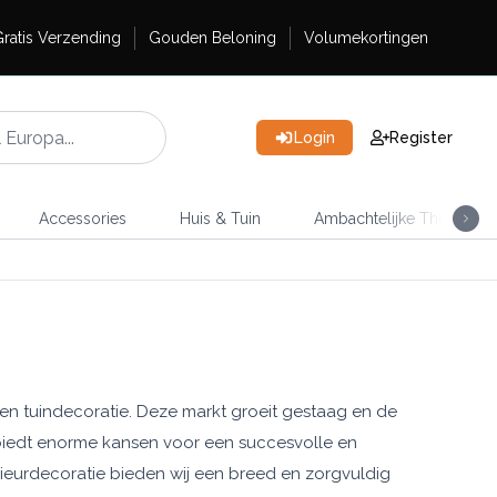
ratis Verzending
Gouden Beloning
Volumekortingen
Login
Register
Accessories
Huis & Tuin
Ambachtelijke Thee
n tuindecoratie. Deze markt groeit gestaag en de
 – biedt enorme kansen voor een succesvolle en
ieurdecoratie bieden wij een breed en zorgvuldig