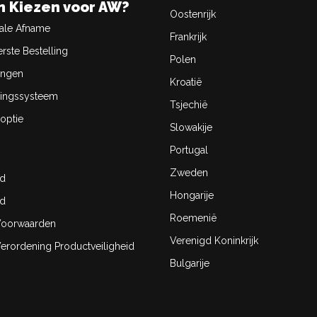
 Kiezen voor AW?
Oostenrijk
ale Afname
Frankrijk
rste Bestelling
Polen
ingen
Kroatië
ingssysteem
Tsjechië
optie
Slowakije
Portugal
Zweden
id
Hongarije
id
Roemenië
oorwaarden
Verenigd Koninkrijk
rordening Productveiligheid
Bulgarije