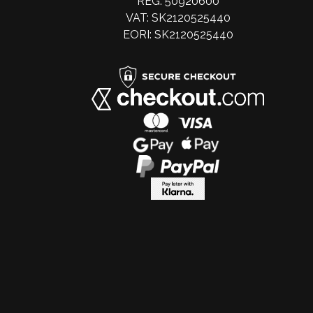
REG: 50920600
VAT: SK2120525440
EORI: SK2120525440