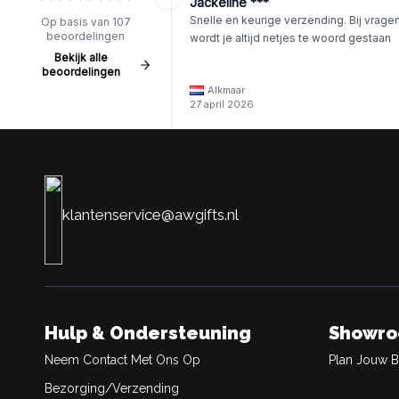
Jackeline ***
Snelle en keurige verzending. Bij vrage
Op basis van 107
beoordelingen
wordt je altijd netjes te woord gestaan
Bekijk alle
beoordelingen
Alkmaar
27 april 2026
klantenservice@awgifts.nl
Hulp & Ondersteuning
Showr
Neem Contact Met Ons Op
Plan Jouw 
Bezorging/Verzending