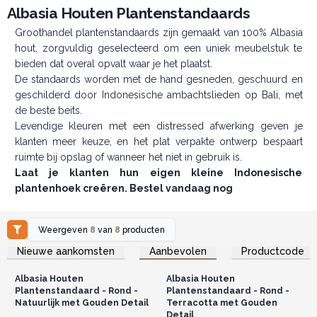
Albasia Houten Plantenstandaards
Groothandel plantenstandaards zijn gemaakt van 100% Albasia
hout, zorgvuldig geselecteerd om een uniek meubelstuk te
bieden dat overal opvalt waar je het plaatst.
De standaards worden met de hand gesneden, geschuurd en
geschilderd door Indonesische ambachtslieden op Bali, met
de beste beits.
Levendige kleuren met een distressed afwerking geven je
klanten meer keuze, en het plat verpakte ontwerp bespaart
ruimte bij opslag of wanneer het niet in gebruik is.
Laat je klanten hun eigen kleine Indonesische
plantenhoek creëren. Bestel vandaag nog
Weergeven
8
van
8
producten
Log in of registreer u voor
Log in of registreer u voor
Nieuwe aankomsten
Aanbevolen
Productcode
groothandelsprijzen.
groothandelsprijzen.
Albasia Houten
Albasia Houten
Plantenstandaard - Rond -
Plantenstandaard - Rond -
Natuurlijk met Gouden Detail
Terracotta met Gouden
Detail