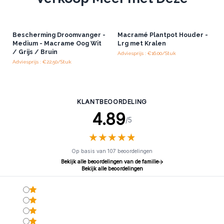
Bescherming Droomvanger -
Macramé Plantpot Houder -
Medium - Macrame Oog Wit
Lrg met Kralen
/ Grijs / Bruin
Adviesprijs : €16.00/Stuk
Adviesprijs : €22.50/Stuk
KLANTBEOORDELING
4.89
/5
★
★
★
★
★
★
★
★
★
★
Op basis van 107 beoordelingen
Bekijk alle beoordelingen van de familie
Bekijk alle beoordelingen