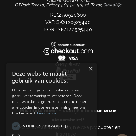
Ancient Wisdom s.r.o.,
CTPark Trnava, Prílohy 583/57, 919 26 Zavar,
Slowakije
REG: 50920600
VAT: SK2120525440
EORI: SK2120525440
×
Deze website maakt
gebruik van cookies.
Deze website gebruikt cookies om uw
gebruikerservaring te verbeteren. Door
onze website te gebruiken, stemt u in met
alle cookies in overeenstemming met ons
Mis niets meer – schrijf u in voor onze
Cookiebeleid.
Lees verder
nieuwsbrief!
STRIKT NOODZAKELIJK
Exclusieve aanbiedingen, nieuwe producten en
inspiratie –