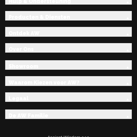
Hulp & Ondersteuning
Producten & Diensten
Ontdek AW
Over Ons
Showroom
Waarom Kiezen voor AW?
Legaal
De AW Familie