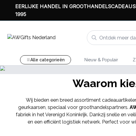
EERLIJKE HANDEL IN GROOTHANDELSCADEAUS
1995
Alle categorieën
Nieuw & Populair
Z
NIEUW IN
UW IN
Waarom kiez
ot Kaarsen
Wij bieden een breed assortiment cadeauartikele
geurkaarsen, speciaal voor groothandelspartners.
AW
fabriek in het Verenigd Koninkrijk. Dankzij snelle en 
en een efficiënt logistiek netwerk. Perfect voo