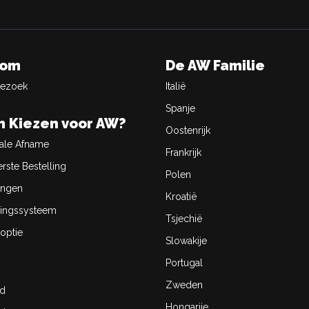
oom
De AW Familie
Bezoek
Italië
Spanje
 Kiezen voor AW?
Oostenrijk
ale Afname
Frankrijk
rste Bestelling
Polen
ingen
Kroatië
ingssysteem
Tsjechië
optie
Slowakije
Portugal
Zweden
id
Hongarije