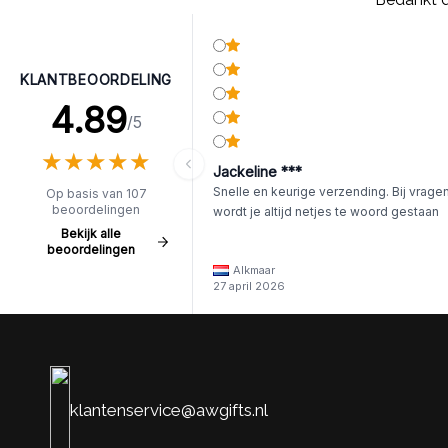
KLANTBEOORDELING
4.89
/5
★
★
★
★
★
★
★
★
★
★
Jackeline ***
Snelle en keurige verzending. Bij vrage
Op basis van 107
beoordelingen
wordt je altijd netjes te woord gestaan
Bekijk alle
beoordelingen
Alkmaar
27 april 2026
klantenservice@awgifts.nl