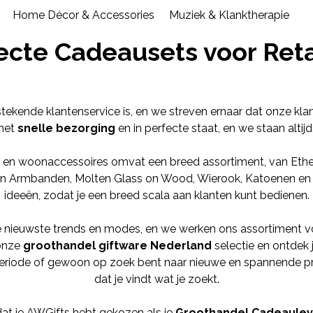
Home Décor & Accessories
Muziek & Klanktherapie
ecte Cadeausets voor Reta
stekende klantenservice is, en we streven ernaar dat onze kl
 met
snelle bezorging
en in perfecte staat, en we staan altij
en woonaccessoires omvat een breed assortiment, van
Ethe
en Armbanden
,
Molten Glass on Wood
,
Wierook
,
Katoenen en 
ideeën, zodat je een breed scala aan klanten kunt bedienen.
 de nieuwste trends en modes, en we werken ons assortiment 
 onze
groothandel giftware Nederland
selectie en ontdek
 periode of gewoon op zoek bent naar nieuwe en spannende pr
dat je vindt wat je zoekt.
at je AWGifts hebt gekozen als je
Groothandel Cadeaulev