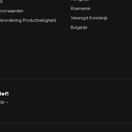
id
Roemenië
oorwaarden
Verenigd Koninkrijk
rordening Productveiligheid
Bulgarije
ief!
ie –