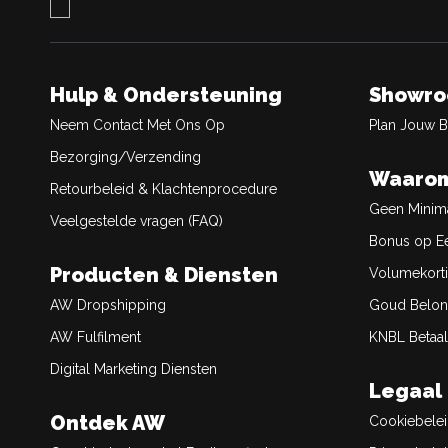
Hulp & Ondersteuning
Showr
Neem Contact Met Ons Op
Plan Jouw 
Bezorging/Verzending
Waarom
Retourbeleid & Klachtenprocedure
Geen Minim
Veelgestelde vragen (FAQ)
Bonus op Ee
Producten & Diensten
Volumekort
AW Dropshipping
Goud Belon
AW Fulfilment
KNBL Betaal
Digital Marketing Diensten
Legaal
Ontdek AW
Cookiebele