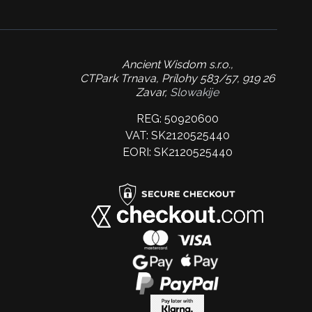
Ancient Wisdom s.r.o.,
CTPark Trnava, Prílohy 583/57, 919 26
Zavar,
Slowakije
REG: 50920600
VAT: SK2120525440
EORI: SK2120525440