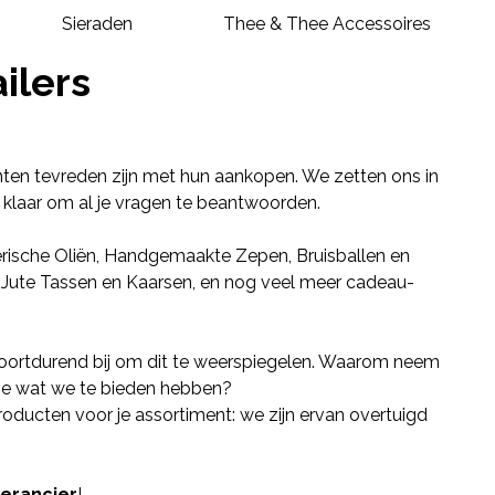
Sieraden
Thee & Thee Accessoires
ilers
anten tevreden zijn met hun aankopen. We zetten ons in
d klaar om al je vragen te beantwoorden.
rische Oliën
,
Handgemaakte Zepen
,
Bruisballen
en
Jute Tassen
en
Kaarsen
, en nog veel meer cadeau-
voortdurend bij om dit te weerspiegelen. Waarom neem
 je wat we te bieden hebben?
oducten voor je assortiment: we zijn ervan overtuigd
erancier
!