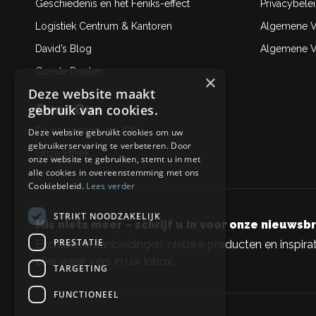
Geschiedenis en het Feniks-effect
Privacybele
Logistiek Centrum & Kantoren
Algemene V
David’s Blog
Algemene Ve
Goede Doelen
×
Deze website maakt
Over Ons
gebruik van cookies.
De oorsprong van AW
Deze website gebruikt cookies om uw
gebruikerservaring te verbeteren. Door
Onze Ethiek
onze website te gebruiken, stemt u in met
alle cookies in overeenstemming met ons
Cookiebeleid.
Lees verder
STRIKT NOODZAKELIJK
Mis niets meer – schrijf u in voor onze nieuwsbr
PRESTATIE
Exclusieve aanbiedingen, nieuwe producten en inspirat
elke week vers in uw inbox.
TARGETING
FUNCTIONEEL