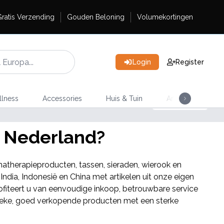
ratis Verzending
Gouden Beloning
Volumekortingen
Login
Register
lness
Accessories
Huis & Tuin
Ambachtelijke Th
NIE
s Nederland?
Parasithouten 
atherapieproducten, tassen, sieraden, wierook en
dia, Indonesië en China met artikelen uit onze eigen
profiteert u van eenvoudige inkoop, betrouwbare service
unieke, goed verkopende producten met een sterke