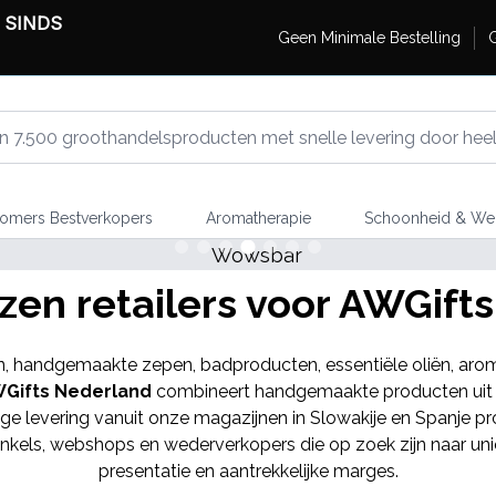
 SINDS
Geen Minimale Bestelling
G
omers Bestverkopers
Aromatherapie
Schoonheid & Wel
en retailers voor AWGift
n, handgemaakte zepen, badproducten, essentiële oliën, arom
Gifts Nederland
combineert handgemaakte producten uit In
veilige levering vanuit onze magazijnen in Slowakije en Spanje 
r winkels, webshops en wederverkopers die op zoek zijn naar 
presentatie en aantrekkelijke marges.