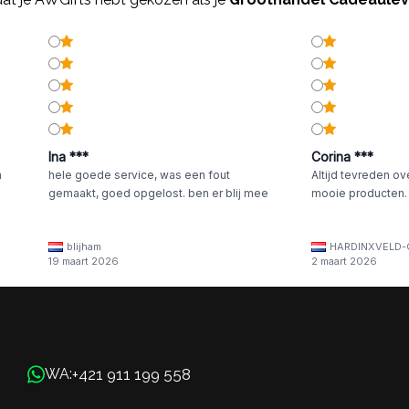
Ina ***
Corina ***
n
hele goede service, was een fout
Altijd tevreden ov
gemaakt, goed opgelost. ben er blij mee
mooie producten.
blijham
HARDINXVELD-
19 maart 2026
2 maart 2026
+421 911 199 558
WA: