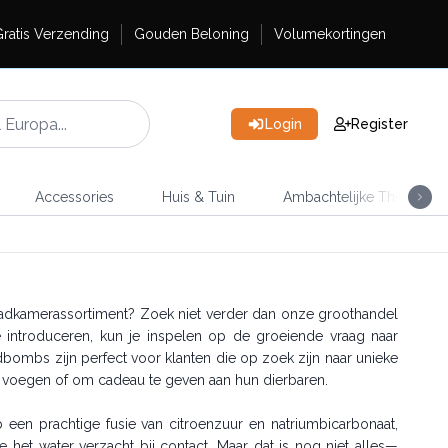
ratis Verzending
Gouden Beloning
Volumekortingen
Login
Register
Accessories
Huis & Tuin
Ambachtelijke Thee
 badkamerassortiment? Zoek niet verder dan onze groothandel
ntroduceren, kun je inspelen op de groeiende vraag naar
mbs zijn perfect voor klanten die op zoek zijn naar unieke
e voegen of om cadeau te geven aan hun dierbaren.
een prachtige fusie van citroenzuur en natriumbicarbonaat,
et water verzacht bij contact. Maar dat is nog niet alles—