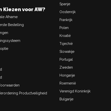
Spanje
 Kiezen voor AW?
Oostenrijk
ale Afname
Frankrijk
rste Bestelling
Polen
ingen
Kroatië
ingssysteem
Tsjechië
optie
Slowakije
Portugal
Zweden
id
Hongarije
id
Roemenië
oorwaarden
Verenigd Koninkrijk
rordening Productveiligheid
Bulgarije