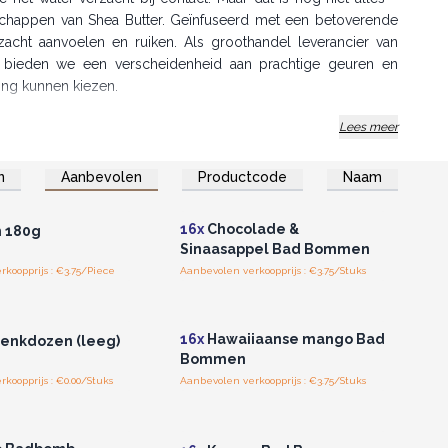
happen van Shea Butter. Geïnfuseerd met een betoverende
 zacht aanvoelen en ruiken. Als groothandel leverancier van
ieden we een verscheidenheid aan prachtige geuren en
ling kunnen kiezen.
Lees meer
ken, worden onze badbombs netjes verpakt in trays met
ieerd assortiment van deze trays op voorraad te houden, kun
n je winkel creëren, die de aandacht van klanten trekt en hen
n
Aanbevolen
Productcode
Naam
of registreer u voor
Log in of registreer u voor
thandelsprijzen.
groothandelsprijzen.
te verkennen.
werken als jouw groothandel badbombs leverancier, maak je
16x
Chocolade &
 180g
Sinaasappel Bad Bommen
koopprijs : €3.75/Piece
Aanbevolen verkoopprijs : €3.75/Stuks
of registreer u voor
Log in of registreer u voor
thandelsprijzen.
groothandelsprijzen.
16x
Hawaiiaanse mango Bad
enkdozen (leeg)
eerlijke badervaring.
Bommen
koopprijs : €0.00/Stuks
Aanbevolen verkoopprijs : €3.75/Stuks
of registreer u voor
Log in of registreer u voor
thandelsprijzen.
groothandelsprijzen.