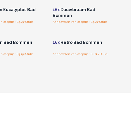
n Eucalyptus Bad
16x
Dauwbraam Bad
Bommen
koopprijs : €3.75/Stuks
Aanbevolen verkoopprijs : €3.75/Stuks
of registreer u voor
Log in of registreer u voor
thandelsprijzen.
groothandelsprijzen.
n Bad Bommen
16x
Retro Bad Bommen
koopprijs : €3.75/Stuks
Aanbevolen verkoopprijs : €4.68/Stuks