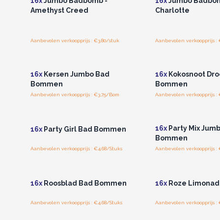
16x
Jumbo Badbomb -
16x
Jumbo Badbomb
Amethyst Creed
Charlotte
Aanbevolen verkoopprijs : €3.80/stuk
Aanbevolen verkoopprijs : 
Log in of registreer u voor
Log in of registree
groothandelsprijzen.
groothandelspri
16x
Kersen Jumbo Bad
16x
Kokosnoot Dr
Bommen
Bommen
Aanbevolen verkoopprijs : €3.75/Bom
Aanbevolen verkoopprijs : 
Log in of registreer u voor
Log in of registree
groothandelsprijzen.
groothandelspri
16x
Party Mix Jum
16x
Party Girl Bad Bommen
Bommen
Aanbevolen verkoopprijs : €4.68/Stuks
Aanbevolen verkoopprijs : 
Log in of registreer u voor
Log in of registree
groothandelsprijzen.
groothandelspri
16x
Roosblad Bad Bommen
16x
Roze Limonad
Aanbevolen verkoopprijs : €4.68/Stuks
Aanbevolen verkoopprijs : 
Log in of registreer u voor
Log in of registree
groothandelsprijzen.
groothandelspri