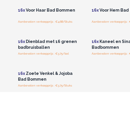
16x
Voor Haar Bad Bommen
16x
Voor Hem Ba
Aanbevolen verkoopprijs : €4.68/Stuks
Aanbevolen verkoopprijs : 
Log in of registreer u voor
Log in of registree
groothandelsprijzen.
groothandelspri
16x
Dienblad met 16 grenen
16x
Kaneel en Sin
badbruisballen
Badbommen
Aanbevolen verkoopprijs : €3.75/bal
Aanbevolen verkoopprijs : 
Log in of registreer u voor
groothandelsprijzen.
16x
Zoete Venkel & Jojoba
Bad Bommen
Aanbevolen verkoopprijs : €3.75/Stuks