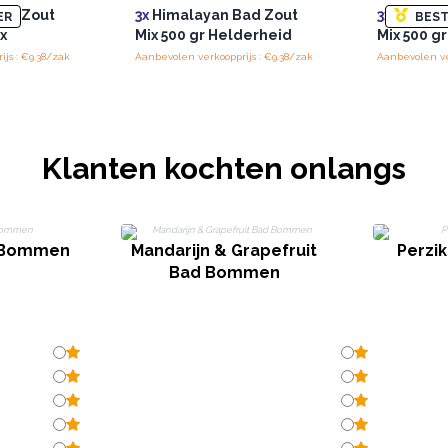
ad Zout
3x
Himalayan Bad Zout
3x
Himala
ER
BEST
ox
Mix 500 gr Helderheid
Mix 500 g
js : €9.38/zak
Aanbevolen verkoopprijs : €9.38/zak
Aanbevolen ve
Klanten kochten onlangs
d Bommen
Mandarijn & Grapefruit
Perzik
Bad Bommen