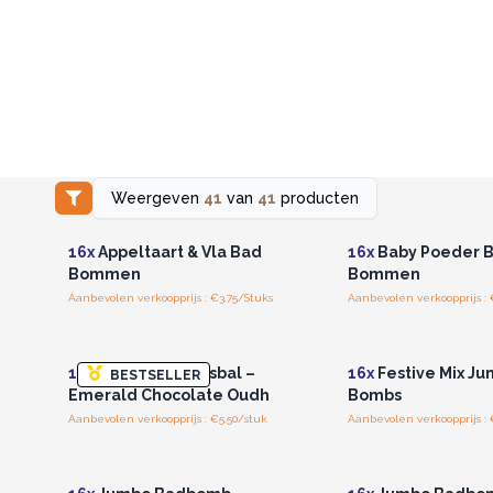
Weergeven
41
van
41
producten
Log in of registreer u voor
Log in of registree
groothandelsprijzen.
groothandelspri
16x
Appeltaart & Vla Bad
16x
Baby Poeder 
Bommen
Bommen
Aanbevolen verkoopprijs : €3.75/Stuks
Aanbevolen verkoopprijs : 
Log in of registreer u voor
Log in of registree
groothandelsprijzen.
groothandelspri
16x
Dubai Badbruisbal –
16x
Festive Mix Ju
BESTSELLER
Emerald Chocolate Oudh
Bombs
Aanbevolen verkoopprijs : €5.50/stuk
Aanbevolen verkoopprijs : 
Log in of registreer u voor
Log in of registree
groothandelsprijzen.
groothandelspri