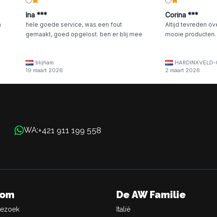
Ina ***
Corina ***
n
hele goede service, was een fout
Altijd tevreden ov
gemaakt, goed opgelost. ben er blij mee
mooie producten.
blijham
HARDINXVELD-
19 maart 2026
2 maart 2026
+421 911 199 558
WA:
oom
De AW Familie
Bezoek
Italië