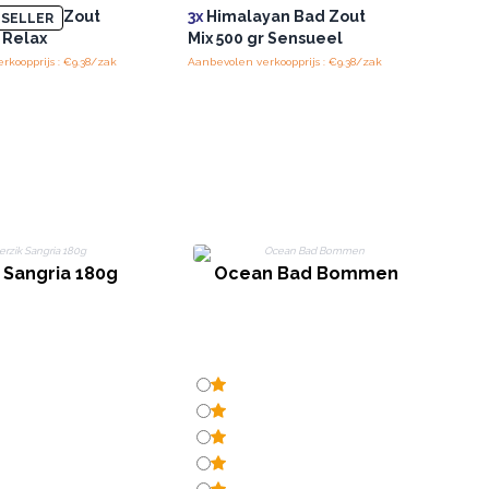
yan Bad Zout
3x
Himalayan Bad Zout
SELLER
r Relax
Mix 500 gr Sensueel
rkoopprijs : €9.38/zak
Aanbevolen verkoopprijs : €9.38/zak
 Sangria 180g
Ocean Bad Bommen