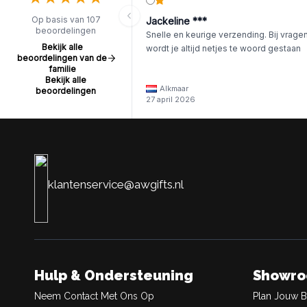
Op basis van 107
Jackeline ***
beoordelingen
Snelle en keurige verzending. Bij vrage
Bekijk alle
wordt je altijd netjes te woord gestaan
beoordelingen van de
familie
Bekijk alle
Alkmaar
beoordelingen
27 april 2026
klantenservice@awgifts.nl
Hulp & Ondersteuning
Showr
Neem Contact Met Ons Op
Plan Jouw 