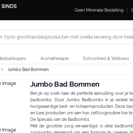
 SINDS
Geen Minimale Bestelling
G
estverkopers
Aromatherapie
Schoonheid & Wellness
Jumbo Bad Bommen
Jumbo Bad Bommen
Ben je op zoek naar de perfecte aanvulling voor je
badbombs. Door Jumbo Badbombs in je winkel te i
hoogwaardige bad- en lichaamsproducten. Deze badbo
en luxe producten om aan hun zelfzorgroutine toe t
De Specials van de Badbombs
Met de grootste zorg vervaardigd, is elke badbomb 
zorgvuldig gemengd om een formule te creëren die h