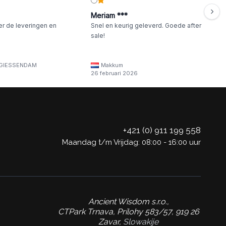
Meriam ***
er de leveringen en
Snel en keurig geleverd. Goede after
sale!
GIESSENDAM
Makkum
26 februari 2026
+421 (0) 911 199 558
Maandag t/m Vrijdag: 08:00 - 16:00 uur
Ancient Wisdom s.r.o.,
CTPark Trnava, Prílohy 583/57, 919 26
Zavar,
Slowakije