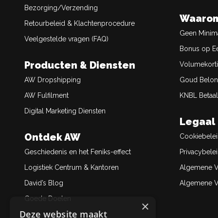
Bezorging/Verzending
Waarom
Retourbeleid & Klachtenprocedure
Geen Minim
Veelgestelde vragen (FAQ)
Bonus op Ee
Producten & Diensten
Volumekort
AW Dropshipping
Goud Belon
AW Fulfilment
KNBL Betaal
Digital Marketing Diensten
Legaal
Ontdek AW
Cookiebele
Geschiedenis en het Feniks-effect
Privacybele
Logistiek Centrum & Kantoren
Algemene V
David’s Blog
Algemene Ve
Goede Doelen
×
Deze website maakt