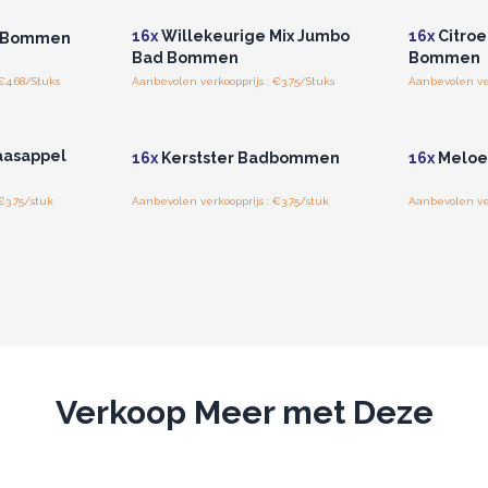
16x
Willekeurige Mix Jumbo
16x
Citroe
d Bommen
Bad Bommen
Bommen
€4.68/Stuks
Aanbevolen verkoopprijs : €3.75/Stuks
Aanbevolen ver
r u voor
Log in of registreer u voor
Log in 
jzen.
groothandelsprijzen.
groo
aasappel
16x
Kerstster Badbommen
16x
Meloe
€3.75/stuk
Aanbevolen verkoopprijs : €3.75/stuk
Aanbevolen ver
Verkoop Meer met Deze