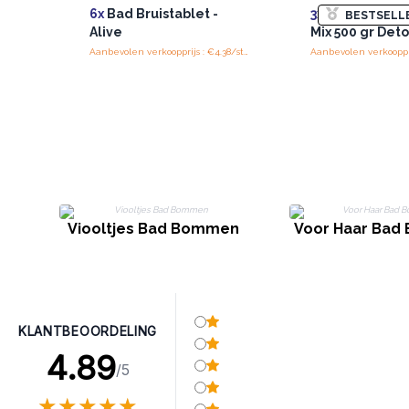
6x
Bad Bruistablet -
3x
Himalayan B
BESTSELL
Alive
Mix 500 gr Det
Aanbevolen verkoopprijs : €4.38/stuks
Aanbevolen verkooppri
Viooltjes Bad Bommen
Voor Haar Ba
KLANTBEOORDELING
4.89
/5
★
★
★
★
★
★
★
★
★
★