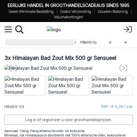
EERLIJKE HANDEL IN GROOTHANDELSCADEAUS SINDS 1995
Geen Minimale Bestelling
Gratis Verzending
Gouden Beloning
Volumekortingen
Himalaya Bad Zout Mix - 500 gr
HBathS-03
3x
Himalayan Bad Zout Mix 500 gr Sensueel
HBathS-03
RRP : € 9,38 / zak
Log in of registreer u voor groothandelsprijzen.
Sensueel: Ylang Ylang etherische oliën en kokosolie
Mineraal, rijk Himalayazout doordrenkt met 100% etherische oliën, kokosolie en