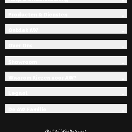
Producten & Diensten
Ontdek AW
Over Ons
Showroom
Waarom Kiezen voor AW?
Legaal
De AW Familie
Ancient Wisdom s.r.o.,