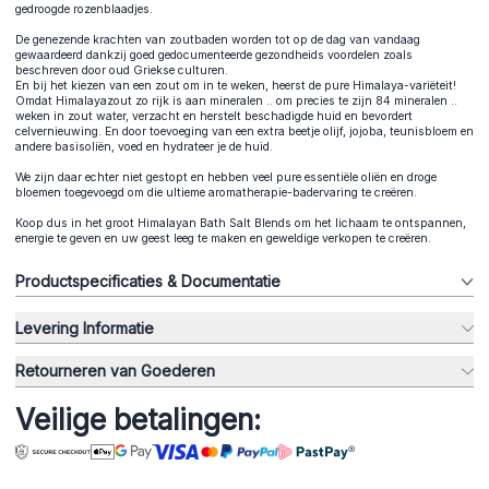
gedroogde rozenblaadjes.
De genezende krachten van zoutbaden worden tot op de dag van vandaag
gewaardeerd dankzij goed gedocumenteerde gezondheids voordelen zoals
beschreven door oud Griekse culturen.
En bij het kiezen van een zout om in te weken, heerst de pure Himalaya-variëteit!
Omdat Himalayazout zo rijk is aan mineralen .. om precies te zijn 84 mineralen ..
weken in zout water, verzacht en herstelt beschadigde huid en bevordert
celvernieuwing. En door toevoeging van een extra beetje olijf, jojoba, teunisbloem en
andere basisoliën, voed en hydrateer je de huid.
We zijn daar echter niet gestopt en hebben veel pure essentiële oliën en droge
bloemen toegevoegd om die ultieme aromatherapie-badervaring te creëren.
Koop dus in het groot Himalayan Bath Salt Blends om het lichaam te ontspannen,
energie te geven en uw geest leeg te maken en geweldige verkopen te creëren.
Productspecificaties & Documentatie
Levering Informatie
Retourneren van Goederen
Veilige betalingen: