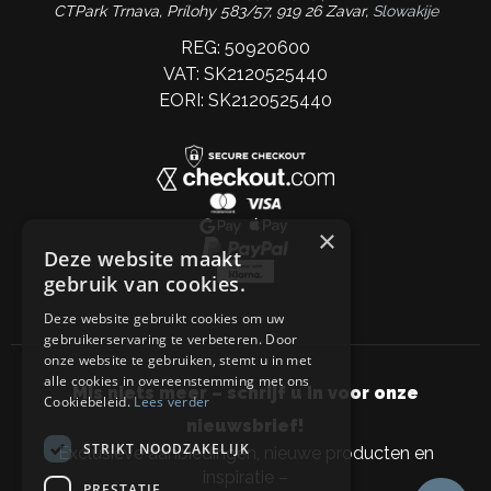
CTPark Trnava, Prílohy 583/57, 919 26 Zavar,
Slowakije
REG: 50920600
VAT: SK2120525440
EORI: SK2120525440
×
Deze website maakt
gebruik van cookies.
Deze website gebruikt cookies om uw
gebruikerservaring te verbeteren. Door
onze website te gebruiken, stemt u in met
alle cookies in overeenstemming met ons
Mis niets meer – schrijf u in voor onze
Cookiebeleid.
Lees verder
nieuwsbrief!
STRIKT NOODZAKELIJK
Exclusieve aanbiedingen, nieuwe producten en
inspiratie –
PRESTATIE