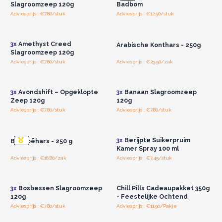
Slagroomzeep 120g
Badbom
Adviesprijs : €7.80/stuk
Adviesprijs : €12.50/stuk
Log in of registreer u voor
Log in of registreer u voor
groothandelsprijzen.
groothandelsprijzen.
3x
Amethyst Creed
Arabische Konthars - 250g
Slagroomzeep 120g
Adviesprijs : €7.80/stuk
Adviesprijs : €29.50/zak
Log in of registreer u voor
Log in of registreer u voor
groothandelsprijzen.
groothandelsprijzen.
3x
Avondshift – Opgeklopte
3x
Banaan Slagroomzeep
Zeep 120g
120g
Adviesprijs : €7.80/stuk
Adviesprijs : €7.80/stuk
Log in of registreer u voor
Log in of registreer u voor
groothandelsprijzen.
groothandelsprijzen.
3x
Berijpte Suikerpruim
Benzoëhars - 250 g
Kamer Spray 100 ml
Adviesprijs : €16.80/zak
Adviesprijs : €7.45/stuk
Log in of registreer u voor
Log in of registreer u voor
groothandelsprijzen.
groothandelsprijzen.
3x
Bosbessen Slagroomzeep
Chill Pills Cadeaupakket 350g
120g
- Feestelijke Ochtend
Adviesprijs : €7.80/stuk
Adviesprijs : €11.90/Pakje
Log in of registreer u voor
Log in of registreer u voor
groothandelsprijzen.
groothandelsprijzen.