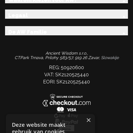
Legaal
De AW Familie
Ancient Wisdom s.r.o.,
CTPark Trnava, Prílohy 583/57, 919 26 Zavar,
Slowakije
REG: 50920600
VAT: SK2120525440
EORI: SK2120525440
×
Deze website maakt
gebruik van cookies.