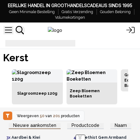
EERLIJKE HANDEL IN GROOTHANDELSCADEAUS SINDS 1995
Geen Minimale Bestelling
Gratis Verzending
Gouden Beloning
Volumekortingen
Kerst
Kerst
Grooth
Edelst
Badbo
Zeep Bloemen
Slagroomzeep 120g
Boeketten
Weergeven
50
van
201
producten
Log in of registreer u voor
Log in of registreer u voor
Nieuwe aankomsten
Productcode
Naam
groothandelsprijzen.
groothandelsprijzen.
3x
Aardbei & Kiwi
4x
Amethist Gem Armband