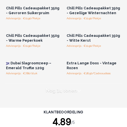
Chill Pills Cadeaupakket 350g
Chill Pills Cadeaupakket 350g
- Gevroren Suikerpruim
- Gezellige Winternachten
Adviesprijs : €11.90/Pakje
Adviesprijs : €11.90/Pakje
Log in of registreer u voor
Log in of registreer u voor
groothandelsprijzen.
groothandelsprijzen.
Chill Pills Cadeaupakket 350g
Chill Pills Cadeaupakket 350g
- Warme Peperkoek
- Witte Kerst
Adviesprijs : €11.90/Pakje
Adviesprijs : €11.90/Pakje
Log in of registreer u voor
Log in of registreer u voor
groothandelsprijzen.
groothandelsprijzen.
3x
Dubai Slagroomzeep –
Extra Lange Doos - Vintage
Emerald Truffle 120g
Rozen
Adviesprijs : €7.80/stuk
Adviesprijs : €26.50/Cadeaudoos
Nog 34 tonen
KLANTBEOORDELING
4.89
/5