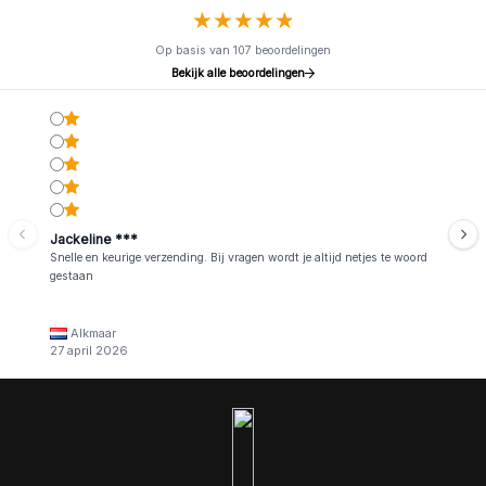
★
★
★
★
★
★
★
★
★
★
Op basis van 107 beoordelingen
Bekijk alle beoordelingen
Jackeline ***
Snelle en keurige verzending. Bij vragen wordt je altijd netjes te woord
gestaan
Alkmaar
27 april 2026