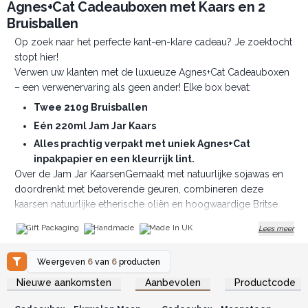
Agnes+Cat Cadeauboxen met Kaars en 2
Bruisballen
Op zoek naar het perfecte kant-en-klare cadeau? Je zoektocht
stopt hier!
Verwen uw klanten met de luxueuze Agnes+Cat Cadeauboxen
– een verwenervaring als geen ander! Elke box bevat:
Twee 210g Bruisballen
Eén 220ml Jam Jar Kaars
Alles prachtig verpakt met uniek Agnes+Cat
inpakpapier en een kleurrijk lint.
Over de Jam Jar KaarsenGemaakt met natuurlijke sojawas en
doordrenkt met betoverende geuren, combineren deze
kaarsen natuurlijke etherische oliën en hoogwaardige Britse
parfumoliën voor een heerlijke geurbeleving.
Gift Packaging
Handmade
Made In UK
Lees meer
Over de BruisballenMet de hand gemaakt in kleine batches in
onze productie in Sheffield. Deze bruisballen:
Weergeven
6
van
6
producten
Geven een vleugje kleur aan uw bad met gekleurde
Log in of registreer u voor
Log in of registreer u voor
Nieuwe aankomsten
Aanbevolen
Productcode
zouten.
groothandelsprijzen.
groothandelsprijzen.
Bevatten cacaoboter om de huid zacht te maken en te