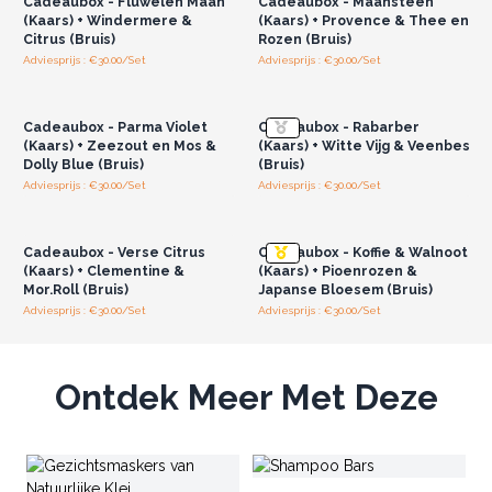
Cadeaubox - Fluwelen Maan
Cadeaubox - Maansteen
voeden.
(Kaars) + Windermere &
(Kaars) + Provence & Thee en
Citrus (Bruis)
Rozen (Bruis)
Laten uw huid zijdezacht aanvoelen en heerlijk ruiken!
Adviesprijs : €30.00/Set
Adviesprijs : €30.00/Set
Let op:
De bruisballen zijn verpakt in krimpfolie, waardoor het
Log in of registreer u voor
Log in of registreer u voor
groothandelsprijzen.
groothandelsprijzen.
product niet volledig plasticvrij is.
Maak de ervaring van uw klanten onvergetelijk met
Cadeaubox - Parma Violet
Cadeaubox - Rabarber
Agnes+Cat!
(Kaars) + Zeezout en Mos &
(Kaars) + Witte Vijg & Veenbes
Dolly Blue (Bruis)
(Bruis)
Adviesprijs : €30.00/Set
Adviesprijs : €30.00/Set
Log in of registreer u voor
Log in of registreer u voor
groothandelsprijzen.
groothandelsprijzen.
Cadeaubox - Verse Citrus
Cadeaubox - Koffie & Walnoot
(Kaars) + Clementine &
(Kaars) + Pioenrozen &
Mor.Roll (Bruis)
Japanse Bloesem (Bruis)
Adviesprijs : €30.00/Set
Adviesprijs : €30.00/Set
Ontdek Meer Met Deze
Ba