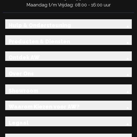
Maandag t/m Vrijdag: 08:00 - 16:00 uur
Hulp & Ondersteuning
Producten & Diensten
Ontdek AW
Over Ons
Showroom
Waarom Kiezen voor AW?
Legaal