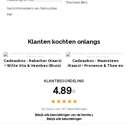
Shampoo Bars
Gezichtsmaskers van Natuurlijke
Klei
Klanten kochten onlangs
Cadeaubox - Rabarber (Kaars)
Cadeaubox - Maansteen
+ Witte Vijg & Veenbes (Bruis)
(Kaars) + Provence & Thee en
Rozen (Bruis)
KLANTBEOORDELING
4.89
/5
★
★
★
★
★
★
★
★
★
★
Op basis van 107 beoordelingen
Bekijk alle beoordelingen van de familie
Bekijk alle beoordelingen