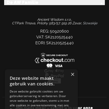
De AW Familie
Ancient Wisdom s.r.o.,
CTPark Trnava, Prílohy 583/57, 919 26 Zavar,
Slowakije
REG: 50920600
VAT: SK2120525440
EORI: SK2120525440
×
Deze website maakt
gebruik van cookies.
Deze website gebruikt cookies om uw
gebruikerservaring te verbeteren. Door
onze website te gebruiken, stemt u in met
alle cookies in overeenstemming met ons
Mis niets meer – schrijf u in voor onze