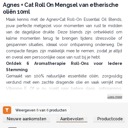
Agnes + Cat Roll On Mengsel van etherische
oliën 10ml
Maak kennis met de Agnes+Cat Roll-On Essential Oil Blends,
jouw perfecte metgezel voor momenten van rust te midden
van de dagelijkse drukte. Deze blends zijn ontwikkeld om
kalme momenten terug te brengen tijdens stressvolle of
gespannen situaties, ideaal voor ontspanning onderweg. De
compacte flesjes zijn makkelijk mee te nemen, zodat je altijd
en overal een persoonlijke oase van rust bij je hebt.
Ontdek 6 Aromatherapie Roll-Ons voor Iedere
Stemming
Gemaakt van 100% natuurlijke essentiële oliën, zorgvuldig
verdund met een zachte dragende olie en vaak verrijkt met
Vitamine E. Of je nu zoekt naar betere slaap, ontspanning,
focus, rust, energie of geluk, er is een blend voor elke
Lees meer
stemming en behoefte.
Breng de roller eenvoudig aan op polsen of slapen, haal diep
Weergeven
6
van
6
producten
adem en voel de stress wegsmelten. Alleen voor uitwendig
Log in of registreer u voor
Log in of registreer u voor
Nieuwe aankomsten
Aanbevolen
Productcode
groothandelsprijzen.
groothandelsprijzen.
gebruik; bij huidirritatie direct stoppen.
Verpakt in sets van 6, elk flesje ligt in een bruin, geperst