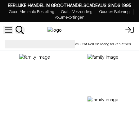
EERLIJKE HANDEL IN GROOTHANDELSCADEAUS SINDS 1995
Geen Minimale Bestelling
Gratis Verzending
Gouden Beloning
Volumekortingen
Essentiële Olie
Agnes + Cat Roll On Mengsel van etherische oliën 10ml
Producten