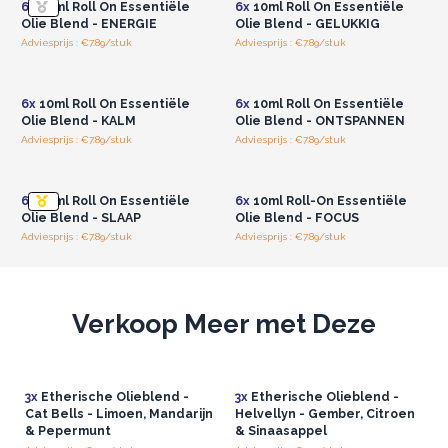
6x
10ml Roll On Essentiële
6x
10ml Roll On Essentiële
geschenkdoosje, ideaal als verwenmoment voor jezelf of als
Olie Blend - ENERGIE
Olie Blend - GELUKKIG
doordacht cadeau voor anderen.
Adviesprijs : €7.89/stuk
Adviesprijs : €7.89/stuk
Log in of registreer u voor
Log in of registreer u voor
Vergroot Winst & Promoot Welzijn
groothandelsprijzen.
groothandelsprijzen.
Profiteer van onze wholesale-opties om geld te besparen
6x
10ml Roll On Essentiële
6x
10ml Roll On Essentiële
terwijl je klanten een premium product aanbiedt. Het opnemen
Olie Blend - KALM
Olie Blend - ONTSPANNEN
van Agnes+Cat Roll-On Essential Oil Blends in je assortiment
Adviesprijs : €7.89/stuk
Adviesprijs : €7.89/stuk
brengt niet alleen ontspanning naar je klanten, maar zorgt ook
Log in of registreer u voor
Log in of registreer u voor
groothandelsprijzen.
groothandelsprijzen.
voor betere winstmarges.
Bestel nu en geef je klanten het geschenk van
6x
10ml Roll On Essentiële
6x
10ml Roll-On Essentiële
innerlijke rust en sereniteit.
Olie Blend - SLAAP
Olie Blend - FOCUS
Adviesprijs : €7.89/stuk
Adviesprijs : €7.89/stuk
Verkoop Meer met Deze
3x
Etherische Olieblend -
3x
Etherische Olieblend -
Cat Bells - Limoen, Mandarijn
Helvellyn - Gember, Citroen
& Pepermunt
& Sinaasappel