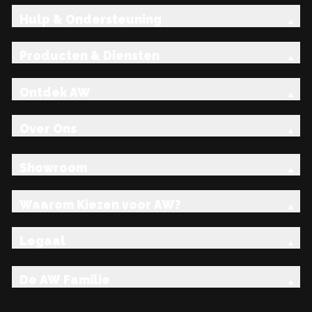
Hulp & Ondersteuning
Producten & Diensten
Ontdek AW
Over Ons
Showroom
Waarom Kiezen voor AW?
Legaal
De AW Familie