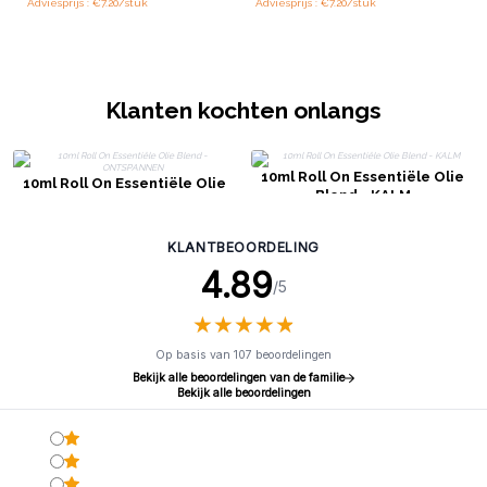
Adviesprijs : €7.20/stuk
Adviesprijs : €7.20/stuk
Klanten kochten onlangs
10ml Roll On Essentiële Olie
10ml Roll On Essentiële Olie
Blend - KALM
Blend - ONTSPANNEN
KLANTBEOORDELING
4.89
/5
★
★
★
★
★
★
★
★
★
★
Op basis van 107 beoordelingen
Bekijk alle beoordelingen van de familie
Bekijk alle beoordelingen