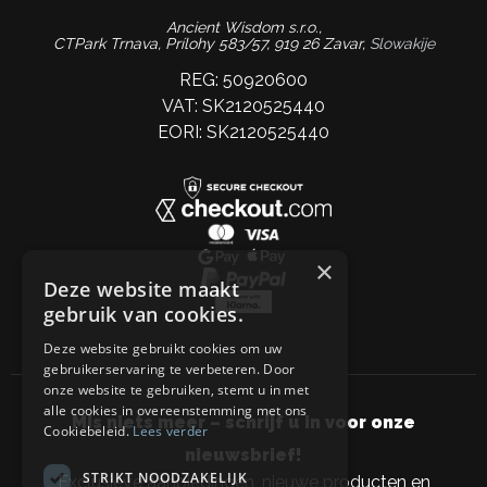
Ancient Wisdom s.r.o.,
CTPark Trnava, Prílohy 583/57, 919 26 Zavar,
Slowakije
REG: 50920600
VAT: SK2120525440
EORI: SK2120525440
×
Deze website maakt
gebruik van cookies.
Deze website gebruikt cookies om uw
gebruikerservaring te verbeteren. Door
onze website te gebruiken, stemt u in met
alle cookies in overeenstemming met ons
Mis niets meer – schrijf u in voor onze
Cookiebeleid.
Lees verder
nieuwsbrief!
STRIKT NOODZAKELIJK
Exclusieve aanbiedingen, nieuwe producten en