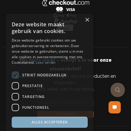
×
Deze website maakt
gebruik van cookies.
Deze website gebruikt cookies om uw
gebruikerservaring te verbeteren. Door
onze website te gebruiken, stemt u in met
alle cookies in overeenstemming met ons
Mis niets meer – schrijf u in voor onze
Cookiebeleid.
Lees verder
nieuwsbrief!
STRIKT NOODZAKELIJK
Exclusieve aanbiedingen, nieuwe producten en
inspiratie –
PRESTATIE
elke week vers in uw inbox.
TARGETING
Email address
FUNCTIONEEL
Abonneren
ALLES ACCEPTEREN