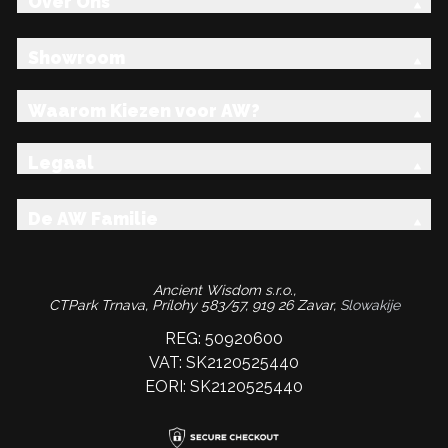
Over Ons
Showroom
Waarom Kiezen voor AW?
Legaal
De AW Familie
Ancient Wisdom s.r.o.,
CTPark Trnava, Prílohy 583/57, 919 26 Zavar,
Slowakije
REG: 50920600
VAT: SK2120525440
EORI: SK2120525440