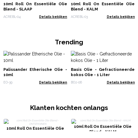
10ml Roll On Essentiële Olie
10ml Roll On Essentiële Olie
Blend - SLAAP
Blend - KALM
ACREBL-04
Details bekijken
ACREBL-03
Details bekijken
Trending
Palissander Etherische Olie -
Basis Olie - Gefractioneerde
10ml
kokos Olie - 1 Liter
EO-39
Details bekijken
BOz-06
Details bekijken
Klanten kochten onlangs
10ml Roll On Essentiële Olie
10ml Roll On Essentiële Olie
Blend - KALM
Blend - ONTSPANNEN