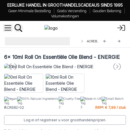
EERLIJKE HANDEL IN GROOTHANDELSCADEAUS SINDS 1995
Geen Minimale Bestelling
Gratis Verzending
Gouden Beloning
Volumekortingen
Agnes + Cat Roll On Mengsel van
ACREBL-02
etherische oliën 10ml
6x
10ml Roll On Essentiële Olie Blend - ENERGIE
Vegan
100% Natural Ingredients
Cruelty Free
Made In UK
Small Batch
ACREBL-02
RRP : € 7,89 / stuk
Log in of registreer u voor groothandelsprijzen.