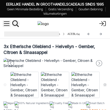
EERLIJKE HANDEL IN GROOTHANDELSCADEAUS SINDS 1995
Geen Minimale Bestelling
Gratis Verzending
Gouden Beloning
Volumekortingen
Agnes + Cat Etherische Olieblends
ACEBL-04
3x
Etherische Olieblend - Helvellyn - Gember,
Citroen & Sinaasappel
Vegan
100% Natural Ingredients
Cruelty Free
Made In UK
Small Batch