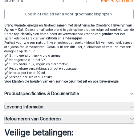
ACEBL-04
RRP : € 7,20 / stuk
Log in of registreer u voor groothandelsprijzen.
Breng warmte, energie en frisheid samen met de Etherische Olieblend Helvellyn van
Agnes + Cat.
Deze aromatische blend is geïnspireerd op de ruige schoonheid van de
Britse top
Helvellyn
en combineert de verwarmende kracht van
gember
met het
sprankelende karakter van
citroen
en
sinaasappel
.
Perfect voor wie een natuurlijke energieboost zoekt – ideaal bij vermoeidheid, stress
of tijdens focusmomenten. Gebruik in een diffuser, oliebrander of verdund met een
draagolie op de huid.
✔ Stimulerend citrus-kruidig aroma
✔ Handgemaakt in het VK
✔ 100% natuurlijk, vegan en dierproefvrij
✔ Recyclebare verpakking, stijlvol en duurzaam
✔ Inhoud per flesje: 10 ml
✔ Verkoop per set van 3 stuks
Voor klanten die houden van een zonnige geur met pit en positieve energie.
Productspecificaties & Documentatie
Levering Informatie
Retourneren van Goederen
Veilige betalingen: