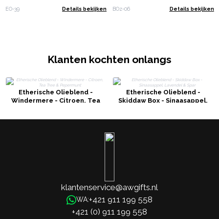
EO-39
Details bekijken
BOz-06
Details bekijken
Klanten kochten onlangs
Etherische Olieblend -
Etherische Olieblend -
Windermere - Citroen, Tea
Skiddaw Box - Sinaasappel,
Tree & Pepermunt
Lavendel & Spar
klantenservice@awgifts.nl
+421 911 199 558
WA:
+421 (0) 911 199 558