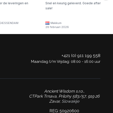
er de leveringen en
Snel en keurig geleverd. Goede after
sale!
GIESSENDAM
Makkum
26 februari 2026
+421 (0) 911 199 558
Maandag t/m Vrijdag: 08:00 - 16:00 uur
Ancient Wisdom s.r.o.,
CTPark Trnava, Prílohy 583/57, 919 26
Zavar,
Slowakije
REG: 50920600