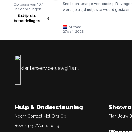
Snelle en keurige verzending. Bij vrage
Op basis van 107
beoordelingen
wordt je altijd netjes te woord gestaan
Bekijk alle
beoordelingen
Alkmaar
27 april 2026
klantenservice@awgifts.nl
Hulp & Ondersteuning
Showr
Neem Contact Met Ons Op
Plan Jouw 
Bezorging/Verzending