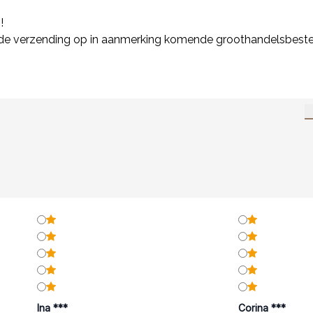
!
jsde verzending op in aanmerking komende groothandelsbestel
Ina ***
Corina ***