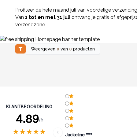
Profiteer de hele maand juli van voordelige verzending
Van
1 tot en met 31 juli
ontvang je gratis of afgepri
verzendzone.
Weergeven
0
van
0
producten
KLANTBEOORDELING
4.89
/5
★
★
★
★
★
★
★
★
★
★
Jackeline ***