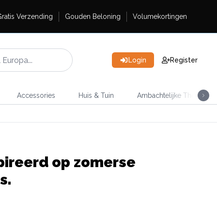
ratis Verzending
Gouden Beloning
Volumekortingen
Login
Register
Accessories
Huis & Tuin
Ambachtelijke Thee
spireerd op zomerse
s.