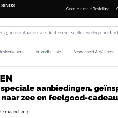
 SINDS
Geen Minimale Bestelling
G
estverkopers
Aromatherapie
Schoonheid & Wellness
GEN
e speciale aanbiedingen, geïn
es naar zee en feelgood-cadeau
ele maand lang!