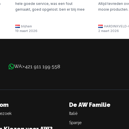
n
hele goede service, was een fout
Altijd tevreden ov
gemaakt, goed opgelost. ben er blij mee
mooie producten.
blijham
HARDINXVELD-
19 maart 2026
2 maart 2026
+421 911 199 558
WA:
oom
De AW Familie
Bezoek
Italië
Spanje