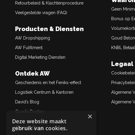
Waarom
Retourbeleid & Klachtenprocedure
Geen Minim
Veelgestelde vragen (FAQ)
Bonus op Ee
Producten & Diensten
Volumekort
AW Dropshipping
Goud Belon
AW Fulfilment
KNBL Betaal
Digital Marketing Diensten
Legaal
Ontdek AW
Cookiebele
Geschiedenis en het Feniks-effect
Privacybele
Logistiek Centrum & Kantoren
Algemene V
David’s Blog
Algemene Ve
Goede Doelen
×
Deze website maakt
Over Ons
gebruik van cookies.