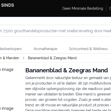
 SINDS
Geen Minimale Bestelling
G
estverkopers
Aromatherapie
Schoonheid & Wellness
en & Manden
Bananenblad & Zeegras Mand
Bananenblad & Zeegras Mand
Gekenmerkt door natuurlijke textuur en gemaakt van 
om je producten in uit te stallen; dit zijn multifunc
een stijlvolle opbergoplossing zijn die naadloos past 
manier van uitstallen te bieden. Elke mand is geweve
proces, van groeien tot oogsten. Zoals je weet is all
trend, en dit mooie en natuurlijke product zit precie
Deze prachtige mandensets brengen het beste van t