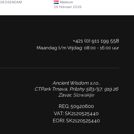
GIESSENDAM
Makkum
26 februari 2026
+421 (0) 911 199 558
Maandag t/m Vrijdag: 08:00 - 16:00 uur
Ancient Wisdom s.r.o.,
CTPark Trnava, Prílohy 583/57, 919 26
Zavar,
Slowakije
REG: 50920600
VAT: SK2120525440
EORI: SK2120525440