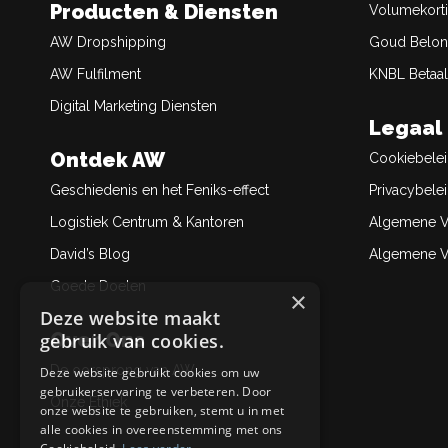
Producten & Diensten
Volumekort
AW Dropshipping
Goud Belon
AW Fulfilment
KNBL Betaal
Digital Marketing Diensten
Legaal
Ontdek AW
Cookiebele
Geschiedenis en het Feniks-effect
Privacybele
Logistiek Centrum & Kantoren
Algemene V
David’s Blog
Algemene Ve
Goede Doelen
×
Deze website maakt
Over Ons
gebruik van cookies.
De oorsprong van AW
Deze website gebruikt cookies om uw
gebruikerservaring te verbeteren. Door
Onze Ethiek
onze website te gebruiken, stemt u in met
alle cookies in overeenstemming met ons