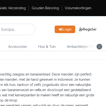
ratis Verzending
Gouden Beloning
Volumekortingen
Login
Register
Accessories
Huis & Tuin
Ambachtelijke Thee
prachtig zeegras en bananenblad. Deze manden zijn perfect
tionele manden, met de hand geweven in Indonesië, ze kunnen
in elk huis, kantoor of zelfs yogastudio door een natuurlijke
n van bananenvezel en raffia en doorloopt een gedetailleerd
es wat met kamerplanten te maken heeft en natuurlijk een grote
s op de knop.
wee werelden samen: natuurlijk en door de mens gemaakt;