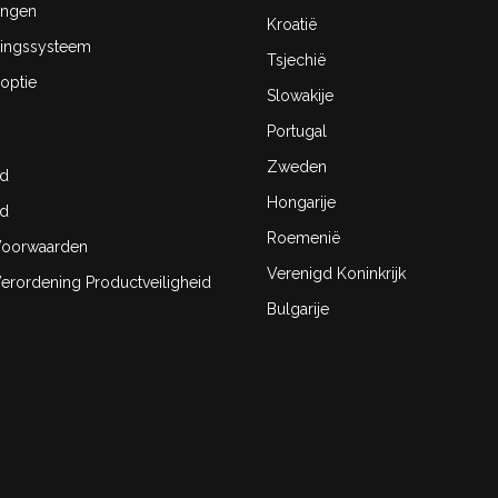
ingen
Kroatië
ingssysteem
Tsjechië
optie
Slowakije
Portugal
Zweden
id
Hongarije
id
Roemenië
oorwaarden
Verenigd Koninkrijk
rordening Productveiligheid
Bulgarije