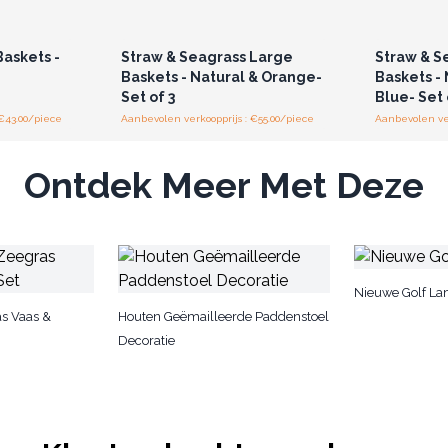
r u voor
Log in of registreer u voor
Log in 
jzen.
groothandelsprijzen.
groo
askets -
Straw & Seagrass Large
Straw & S
Baskets - Natural & Orange-
Baskets -
Set of 3
Blue- Set 
 €43.00/piece
Aanbevolen verkoopprijs : €55.00/piece
Aanbevolen ver
Ontdek Meer Met Deze
Nieuwe Golf L
s Vaas &
Houten Geëmailleerde Paddenstoel
Decoratie