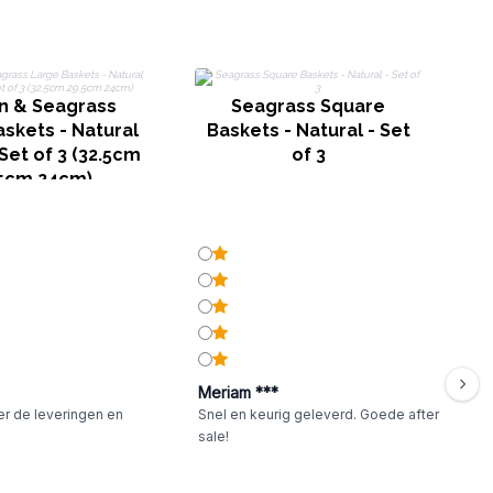
R
n & Seagrass
Seagrass Square
skets - Natural
Baskets - Natural - Set
Set of 3 (32.5cm
of 3
5cm 24cm)
Meriam ***
er de leveringen en
Snel en keurig geleverd. Goede after
sale!