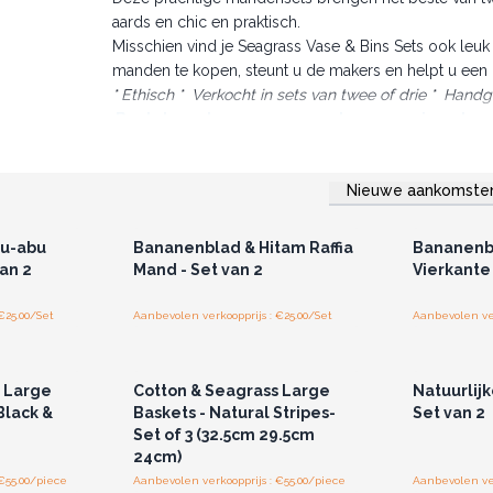
aards en chic en praktisch.
Misschien vind je Seagrass Vase & Bins Sets ook le
manden te kopen, steunt u de makers en helpt u een 
* Ethisch * Verkocht in sets van twee of drie * Handg
Bestel vandaag nog en maak een mooie natuurli
Nieuwe aankomste
r u voor
Log in of registreer u voor
Log in 
jzen.
groothandelsprijzen.
groo
bu-abu
Bananenblad & Hitam Raffia
Bananenbl
van 2
Mand - Set van 2
Vierkante 
€25.00/Set
Aanbevolen verkoopprijs : €25.00/Set
Aanbevolen ver
r u voor
Log in of registreer u voor
Log in 
jzen.
groothandelsprijzen.
groo
 Large
Cotton & Seagrass Large
Natuurlij
Black &
Baskets - Natural Stripes-
Set van 2
Set of 3 (32.5cm 29.5cm
24cm)
€55.00/piece
Aanbevolen verkoopprijs : €55.00/piece
Aanbevolen ver