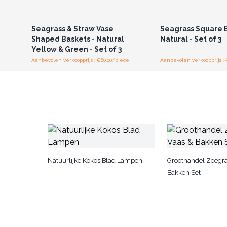
Log in of registreer u voor
Log in of registree
groothandelsprijzen.
groothandelspri
Seagrass & Straw Vase
Seagrass Square B
Shaped Baskets - Natural
Natural - Set of 3
Yellow & Green - Set of 3
Aanbevolen verkoopprijs : €60.00/piece
Aanbevolen verkoopprijs :
Natuurlijke Kokos Blad Lampen
Groothandel Zeegra
Bakken Set