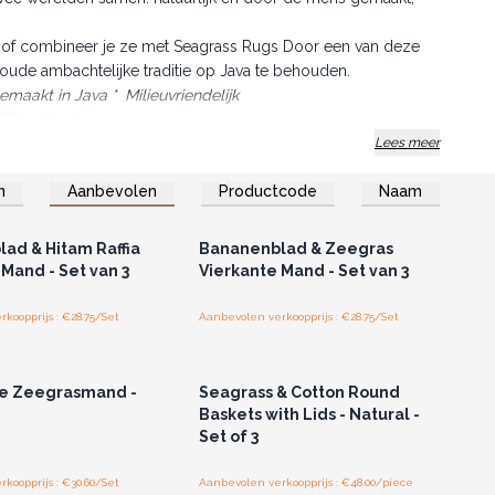
uk of combineer je ze met Seagrass Rugs Door een van deze
oude ambachtelijke traditie op Java te behouden.
emaakt in Java * Milieuvriendelijk
jke display.
Lees meer
n
Aanbevolen
Productcode
Naam
of registreer u voor
Log in of registreer u voor
thandelsprijzen.
groothandelsprijzen.
ad & Hitam Raffia
Bananenblad & Zeegras
Mand - Set van 3
Vierkante Mand - Set van 3
koopprijs : €28.75/Set
Aanbevolen verkoopprijs : €28.75/Set
of registreer u voor
Log in of registreer u voor
thandelsprijzen.
groothandelsprijzen.
ke Zeegrasmand -
Seagrass & Cotton Round
Baskets with Lids - Natural -
Set of 3
koopprijs : €30.60/Set
Aanbevolen verkoopprijs : €48.00/piece