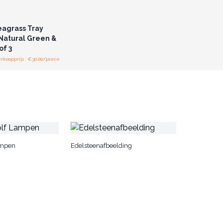
of registreer u voor
thandelsprijzen.
eagrass Tray
 Natural Green &
of 3
koopprijs : €30.00/piece
ampen
Edelsteenafbeelding