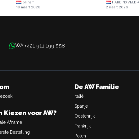
blijham
HARDINXVELD-
19 maart 2026
2 maart 2026
+421 911 199 558
WA:
oom
De AW Familie
Bezoek
Italië
Spanje
 Kiezen voor AW?
Oostenrijk
ale Afname
Frankrijk
rste Bestelling
Polen