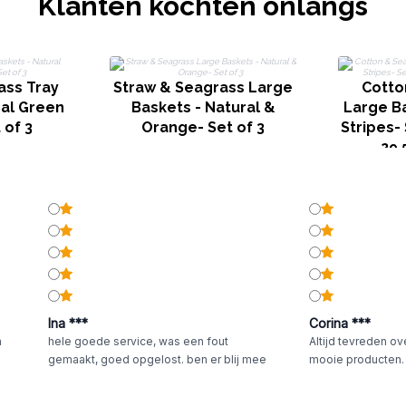
Klanten kochten onlangs
ass Tray
Straw & Seagrass Large
Cotto
ral Green
Baskets - Natural &
Large Ba
 of 3
Orange- Set of 3
Stripes- 
29.
Ina ***
Corina ***
n
hele goede service, was een fout
Altijd tevreden ov
gemaakt, goed opgelost. ben er blij mee
mooie producten.