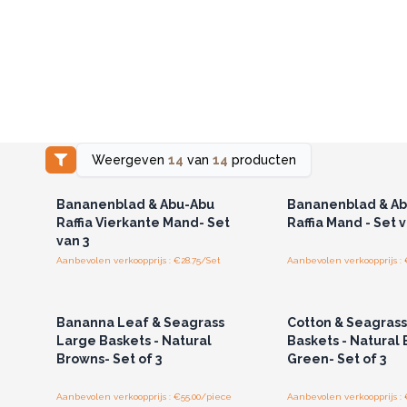
Weergeven
14
van
14
producten
Log in of registreer u voor
Log in of registree
groothandelsprijzen.
groothandelspri
Bananenblad & Abu-Abu
Bananenblad & A
Raffia Vierkante Mand- Set
Raffia Mand - Set 
van 3
Aanbevolen verkoopprijs : €28.75/Set
Aanbevolen verkoopprijs : 
Log in of registreer u voor
Log in of registree
groothandelsprijzen.
groothandelspri
Bananna Leaf & Seagrass
Cotton & Seagrass
Large Baskets - Natural
Baskets - Natural 
Browns- Set of 3
Green- Set of 3
Aanbevolen verkoopprijs : €55.00/piece
Aanbevolen verkoopprijs : 