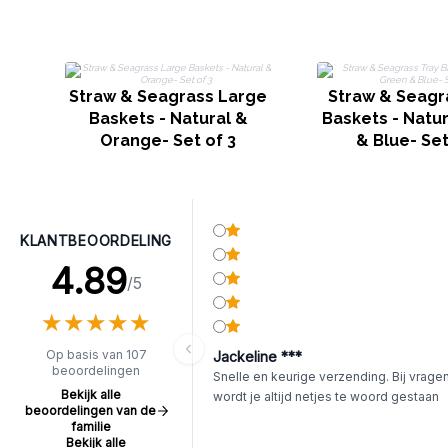
Straw & Seagrass Large
Straw & Seagr
Baskets - Natural &
Baskets - Natu
Orange- Set of 3
& Blue- Set
KLANTBEOORDELING
4.89
/5
★
★
★
★
★
★
★
★
★
★
Op basis van 107
Jackeline ***
beoordelingen
Snelle en keurige verzending. Bij vrage
Bekijk alle
wordt je altijd netjes te woord gestaan
beoordelingen van de
familie
Bekijk alle