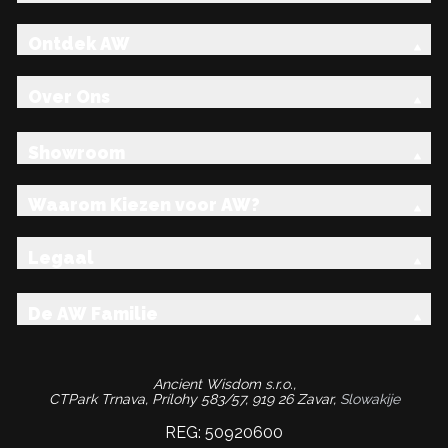
Ontdek AW
Over Ons
Showroom
Waarom Kiezen voor AW?
Legaal
De AW Familie
Ancient Wisdom s.r.o.,
CTPark Trnava, Prílohy 583/57, 919 26 Zavar,
Slowakije
REG: 50920600