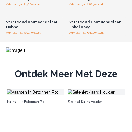
ontstaan tijdens het pertificatieproces.
Adviesprijs : €30.00/stuk
Adviesprijs : €62.50/stuk
Log in of registreer u voor
Log in of registreer u voor
Verras uw klanten met op de natuur geïnspireerde
groothandelsprijzen.
groothandelsprijzen.
kandelaars. Bestel nu.
Versteend Hout Kandelaar -
Versteend Hout Kandelaar -
Dubbel
Enkel Hoog
Adviesprijs : €56.30/stuk
Adviesprijs : €30.00/stuk
Ontdek Meer Met Deze
Th
Kaarsen in Betonnen Pot
Seleniet Kaars Houder