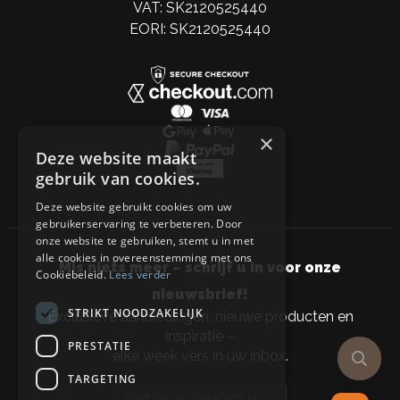
VAT: SK2120525440
EORI: SK2120525440
×
Deze website maakt
gebruik van cookies.
Deze website gebruikt cookies om uw
gebruikerservaring te verbeteren. Door
onze website te gebruiken, stemt u in met
alle cookies in overeenstemming met ons
Mis niets meer – schrijf u in voor onze
Cookiebeleid.
Lees verder
nieuwsbrief!
STRIKT NOODZAKELIJK
Exclusieve aanbiedingen, nieuwe producten en
inspiratie –
PRESTATIE
elke week vers in uw inbox.
TARGETING
Email address