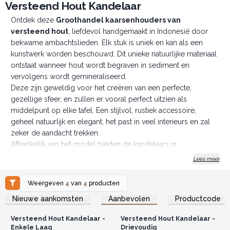
Versteend Hout Kandelaar
Ontdek deze
G
roothandel kaarsenhouders
van
versteend hout
, liefdevol handgemaakt in Indonesië door
bekwame ambachtslieden. Elk stuk is uniek en kan als een
kunstwerk worden beschouwd. Dit unieke natuurlijke materiaal
ontstaat wanneer hout wordt begraven in sediment en
vervolgens wordt gemineraliseerd.
Deze zijn geweldig voor het creëren van een perfecte,
gezellige sfeer, en zullen er vooral perfect uitzien als
middelpunt op elke tafel. Een stijlvol, rustiek accessoire,
geheel natuurlijk en elegant, het past in veel interieurs en zal
zeker de aandacht trekken.
Afhankelijk van het model bieden de kandelaars in
verbazingwekkende kleurvariaties plaats aan 1 tot 3
Lees meer
theelichtjes.
Je kunt ze combineren met
Gesmolten Glas op Houten
Weergeven
4
van
4
producten
Stronk
voor de wow-factor in je winkel. Breng wat nieuwe stijl
Log in of registreer u voor
Log in of registreer u voor
Nieuwe aankomsten
Aanbevolen
Productcode
groothandelsprijzen.
groothandelsprijzen.
naar de huizen van uw klanten.
LET OP:
Kleuren en patronen kunnen afwijken van die op de
Versteend Hout Kandelaar -
Versteend Hout Kandelaar -
foto's. Elke kandelaar is uniek, mede door de scheuren die zijn
Enkele Laag
Drievoudig