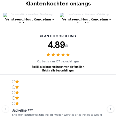
Klanten kochten onlangs
Versteend Hout Kandelaar -
Versteend Hout Kandelaar -
Enkele Laag
Enkel Hoog
KLANTBEOORDELING
4.89
/5
★
★
★
★
★
★
★
★
★
★
Op basis van 107 beoordelingen
Bekijk alle beoordelingen van de familie
Bekijk alle beoordelingen
Jackeline ***
Snelle en keurige verzending. Bij vragen wordt je altijd netjes te woord