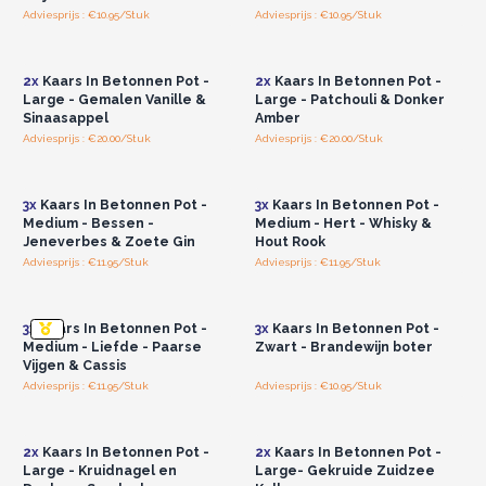
Adviesprijs : €10.95/Stuk
Adviesprijs : €10.95/Stuk
Knisperende houten lont
Log in of registreer u voor
Log in of registreer u voor
groothandelsprijzen.
groothandelsprijzen.
Stijlvolle betonnen container
Herbruikbaar & duurzaam ontwerp
2x
Kaars In Betonnen Pot -
2x
Kaars In Betonnen Pot -
Large - Gemalen Vanille &
Large - Patchouli & Donker
Beschermende vilten bodem
Sinaasappel
Amber
Aantrekkelijke groothandelsprijzen
Adviesprijs : €20.00/Stuk
Adviesprijs : €20.00/Stuk
Log in of registreer u voor
Log in of registreer u voor
Koop nu kaarsen met houten lont en bied je klanten een
groothandelsprijzen.
groothandelsprijzen.
product waar ze steeds opnieuw voor terugkomen.
3x
Kaars In Betonnen Pot -
3x
Kaars In Betonnen Pot -
Medium - Bessen -
Medium - Hert - Whisky &
Jeneverbes & Zoete Gin
Hout Rook
Adviesprijs : €11.95/Stuk
Adviesprijs : €11.95/Stuk
Log in of registreer u voor
Log in of registreer u voor
groothandelsprijzen.
groothandelsprijzen.
3x
Kaars In Betonnen Pot -
3x
Kaars In Betonnen Pot -
Medium - Liefde - Paarse
Zwart - Brandewijn boter
Vijgen & Cassis
Adviesprijs : €11.95/Stuk
Adviesprijs : €10.95/Stuk
Log in of registreer u voor
Log in of registreer u voor
groothandelsprijzen.
groothandelsprijzen.
2x
Kaars In Betonnen Pot -
2x
Kaars In Betonnen Pot -
Large - Kruidnagel en
Large- Gekruide Zuidzee