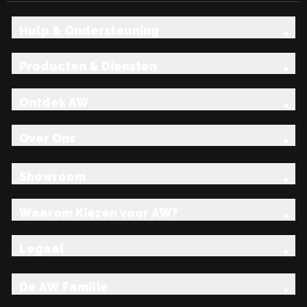
Hulp & Ondersteuning
Producten & Diensten
Ontdek AW
Over Ons
Showroom
Waarom Kiezen voor AW?
Legaal
De AW Familie