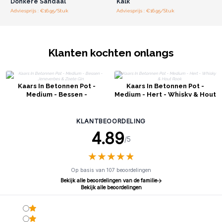
Donkere Sandaal
Kalk
Adviesprijs : €16.95/Stuk
Adviesprijs : €16.95/Stuk
Klanten kochten onlangs
Kaars In Betonnen Pot -
Kaars In Betonnen Pot -
Medium - Bessen -
Medium - Hert - Whisky & Hout
Jeneverbes & Zoete Gin
Rook
KLANTBEOORDELING
4.89
/5
★
★
★
★
★
★
★
★
★
★
Op basis van 107 beoordelingen
Bekijk alle beoordelingen van de familie
Bekijk alle beoordelingen