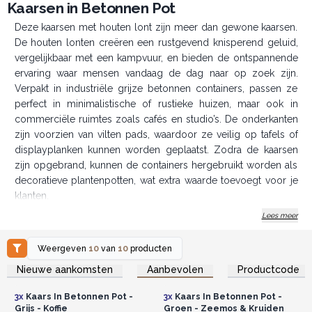
Kaarsen in Betonnen Pot
Deze kaarsen met houten lont zijn meer dan gewone kaarsen.
De houten lonten creëren een rustgevend knisperend geluid,
vergelijkbaar met een kampvuur, en bieden de ontspannende
ervaring waar mensen vandaag de dag naar op zoek zijn.
Verpakt in industriële grijze betonnen containers, passen ze
perfect in minimalistische of rustieke huizen, maar ook in
commerciële ruimtes zoals cafés en studio’s. De onderkanten
zijn voorzien van vilten pads, waardoor ze veilig op tafels of
displayplanken kunnen worden geplaatst. Zodra de kaarsen
zijn opgebrand, kunnen de containers hergebruikt worden als
decoratieve plantenpotten, wat extra waarde toevoegt voor je
klanten.
Deze producten zijn ideaal voor consumenten die oog
Lees meer
hebben voor esthetiek, liefhebbers van interieurdecoratie,
aromatherapie-kaarsen en kleine ondernemers zoals
Weergeven
10
van
10
producten
bloemisten, home cafés en cadeauwinkels. Wij bieden
Log in of registreer u voor
Log in of registreer u voor
Nieuwe aankomsten
Aanbevolen
Productcode
groothandelsprijzen.
groothandelsprijzen.
groothandelsprijzen die aantrekkelijke winstmarges voor
retailers zoals jij mogelijk maken.
3x
Kaars In Betonnen Pot -
3x
Kaars In Betonnen Pot -
Belangrijkste Productkenmerken
Grijs - Koffie
Groen - Zeemos & Kruiden