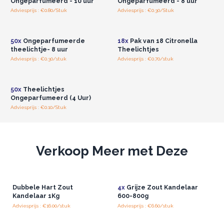
Ongeparfumeerd - 10 uur
Ongeparfumeerd - 8 uur
Adviesprijs : €0.80/Stuk
Adviesprijs : €0.30/Stuk
Log in of registreer u voor
Log in of registreer u voor
groothandelsprijzen.
groothandelsprijzen.
50x
Ongeparfumeerde
18x
Pak van 18 Citronella
theelichtje- 8 uur
Theelichtjes
Adviesprijs : €0.30/stuk
Adviesprijs : €0.70/stuk
Log in of registreer u voor
groothandelsprijzen.
50x
Theelichtjes
Ongeparfumeerd (4 Uur)
Adviesprijs : €0.10/Stuk
Verkoop Meer met Deze
Dubbele Hart Zout
4x
Grijze Zout Kandelaar
Kandelaar 1Kg
600-800g
Adviesprijs : €16.00/stuk
Adviesprijs : €6.60/stuk