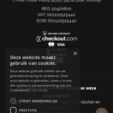
CTPark Trnava, Prílohy 583/57, 919 26 Zavar,
Slowakije
REG: 50920600
VAT: SK2120525440
EORI: SK2120525440
×
Deze website maakt
gebruik van cookies.
Deze website gebruikt cookies om uw
gebruikerservaring te verbeteren. Door
onze website te gebruiken, stemt u in met
alle cookies in overeenstemming met ons
Mis niets meer – schrijf u in voor onze
Cookiebeleid.
Lees verder
nieuwsbrief!
STRIKT NOODZAKELIJK
Exclusieve aanbiedingen, nieuwe producten en
inspiratie –
PRESTATIE