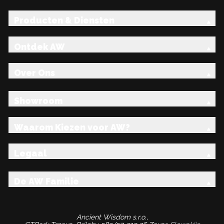
Producten & Diensten
Ontdek AW
Over Ons
Showroom
Waarom Kiezen voor AW?
Legaal
De AW Familie
Ancient Wisdom s.r.o.,