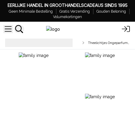
EERLIJKE HANDEL IN GROOTHANDELSCADEAUS SINDS 1995
Geen Minimale Bestelling
Gratis Verzending
Gouden Beloning
Volumekortingen
Tafelkaarsen,Stompkaarsen &
Theelichtjes Ongeparfumeerd
Theelichtjes