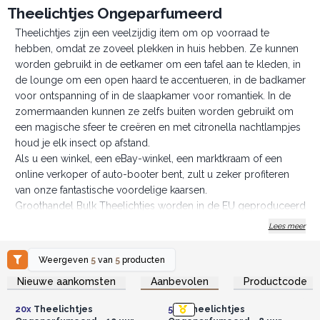
Theelichtjes Ongeparfumeerd
Theelichtjes zijn een veelzijdig item om op voorraad te
hebben, omdat ze zoveel plekken in huis hebben. Ze kunnen
worden gebruikt in de eetkamer om een tafel aan te kleden, in
de lounge om een open haard te accentueren, in de badkamer
voor ontspanning of in de slaapkamer voor romantiek. In de
zomermaanden kunnen ze zelfs buiten worden gebruikt om
een magische sfeer te creëren en met citronella nachtlampjes
houd je elk insect op afstand.
Als u een winkel, een eBay-winkel, een marktkraam of een
online verkoper of auto-booter bent, zult u zeker profiteren
van onze fantastische voordelige kaarsen.
Groothandel Bulk Theelichtjes worden in de EU geproduceerd
met alleen de beste kwaliteit wassen en met behulp van de
Lees meer
nieuwste productiemethoden.
NB:
Lees voor gebruik het etiket.
Weergeven
5
van
5
producten
Koop vandaag om herhaalde verlichtingsverkopen te doen.
Log in of registreer u voor
Log in of registreer u voor
Nieuwe aankomsten
Aanbevolen
Productcode
groothandelsprijzen.
groothandelsprijzen.
20x
Theelichtjes
50x
Theelichtjes