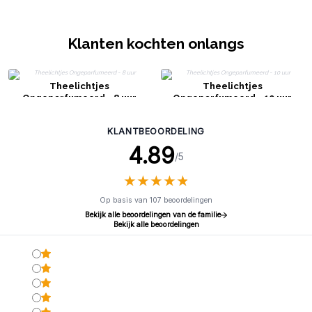
Klanten kochten onlangs
Theelichtjes
Theelichtjes
Ongeparfumeerd - 8 uur
Ongeparfumeerd - 10 uur
KLANTBEOORDELING
4.89
/5
★
★
★
★
★
★
★
★
★
★
Op basis van 107 beoordelingen
Bekijk alle beoordelingen van de familie
Bekijk alle beoordelingen