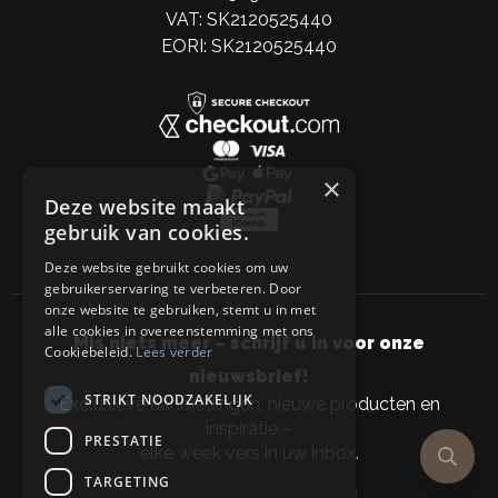
VAT: SK2120525440
EORI: SK2120525440
×
Deze website maakt
gebruik van cookies.
Deze website gebruikt cookies om uw
gebruikerservaring te verbeteren. Door
onze website te gebruiken, stemt u in met
alle cookies in overeenstemming met ons
Mis niets meer – schrijf u in voor onze
Cookiebeleid.
Lees verder
nieuwsbrief!
STRIKT NOODZAKELIJK
Exclusieve aanbiedingen, nieuwe producten en
inspiratie –
PRESTATIE
elke week vers in uw inbox.
TARGETING