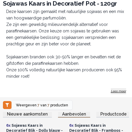
Sojawas Kaars in Decoratief Pot - 120gr
Deze kaarsen zijn gemaakt met natuurlijke sojawas en een mix
van hoogwaardige parfumoliën.
Ze zijn een geweldig milieuvriendelijk alternatief voor
paraffinekaarsen. Onze keuze om sojawas te gebruiken was
een gemakkelijke beslissing: sojakaarsen verspreiden een
prachtige geur en zijn beter voor de planeet.
Sojakaarsen branden ook 30-50% langer en bevatten niet de
gifstoffen die paraffinekaarsen hebben.
Onze 100% volledig natuurlijke kaarsen produceren ook 95%
minder roet!
Gepresenteerd in prachtige, met kunst bedrukte blikken met
Lees meer
een mooi label.
Verkocht in doos van 6 kaarsen met 3 verschillende designs
Weergeven
7
van
7
producten
voor elk thema.
Log in of registreer u voor
Log in of registreer u voor
Nieuwe aankomsten
Aanbevolen
Productcode
groothandelsprijzen.
groothandelsprijzen.
Al onze kaarsen gebruiken natuurlijke producten en zijn niet
getest op dieren, wat betekent dat ze veganistisch zijn.
6x
Sojawas Kaars in
6x
Sojawas Kaars in
U kunt al onze verpakkingen ook hergebruiken of recyclen!
Decoratief Blik - Dolly blauw -
Decoratief Blik - Framboos -