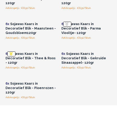
Deze kaarsen branden tot 23 uur en worden geleverd met hun
120gr
120gr
eigen onderhoudsinstructies om u te helpen het meeste uit uw
Adviesprijs : €8.50/Stuk
Adviesprijs : €8.50/Stuk
Log in of registreer u voor
Log in of registreer u voor
kaars te halen, van boven naar beneden.
groothandelsprijzen.
groothandelsprijzen.
Gemaakt voor de groothandel.
6x
Sojawas Kaars in
6x
Sojawas Kaars in
Decoratief Blik - Maansteen -
Decoratief Blik - Parma
Goudsbloem120gr
Viooltje- 120gr
Adviesprijs : €8.50/Stuk
Adviesprijs : €8.50/Stuk
Log in of registreer u voor
Log in of registreer u voor
groothandelsprijzen.
groothandelsprijzen.
6x
Sojawas Kaars in
6x
Sojawas Kaars in
Decoratief Blik - Thee & Roos
Decoratief Blik - Gekruide
- 120gr
Sinaasappel- 120gr
Adviesprijs : €8.50/Stuk
Adviesprijs : €8.50/Stuk
Log in of registreer u voor
groothandelsprijzen.
6x
Sojawas Kaars in
Decoratief Blik - Pioenrozen -
120gr
Adviesprijs : €8.50/Stuk