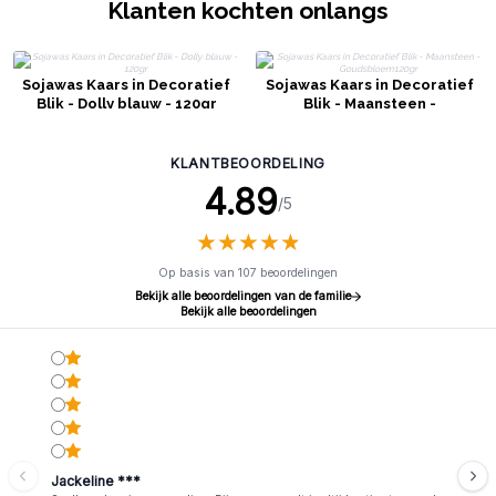
Klanten kochten onlangs
Sojawas Kaars in Decoratief
Sojawas Kaars in Decoratief
Blik - Dolly blauw - 120gr
Blik - Maansteen -
Goudsbloem120gr
KLANTBEOORDELING
4.89
/5
★
★
★
★
★
★
★
★
★
★
Op basis van 107 beoordelingen
Bekijk alle beoordelingen van de familie
Bekijk alle beoordelingen
Jackeline ***