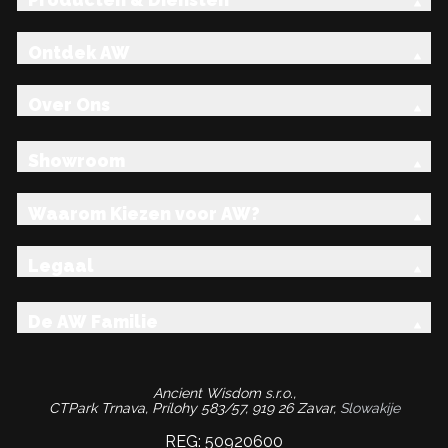
Producten & Diensten
Ontdek AW
Over Ons
Showroom
Waarom Kiezen voor AW?
Legaal
De AW Familie
Ancient Wisdom s.r.o.,
CTPark Trnava, Prílohy 583/57, 919 26 Zavar,
Slowakije
REG: 50920600