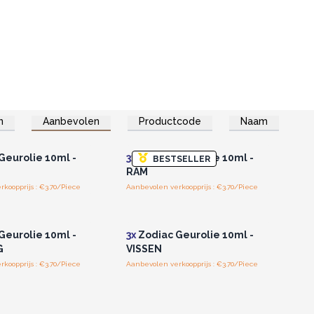
n
Aanbevolen
Productcode
Naam
of registreer u voor
Log in of registreer u voor
thandelsprijzen.
groothandelsprijzen.
Geurolie 10ml -
3x
Zodiac Geurolie 10ml -
BESTSELLER
RAM
koopprijs : €3.70/Piece
Aanbevolen verkoopprijs : €3.70/Piece
of registreer u voor
Log in of registreer u voor
thandelsprijzen.
groothandelsprijzen.
Geurolie 10ml -
3x
Zodiac Geurolie 10ml -
G
VISSEN
koopprijs : €3.70/Piece
Aanbevolen verkoopprijs : €3.70/Piece