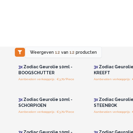
Weergeven
12
van
12
producten
Log in of registreer u voor
Log in of registree
groothandelsprijzen.
groothandelspri
3x
Zodiac Geurolie 10ml -
3x
Zodiac Geurolie
BOOGSCHUTTER
KREEFT
Aanbevolen verkoopprijs : €3.70/Piece
Aanbevolen verkoopprijs : 
Log in of registreer u voor
Log in of registree
groothandelsprijzen.
groothandelspri
3x
Zodiac Geurolie 10ml -
3x
Zodiac Geurolie
SCHORPIOEN
STEENBOK
Aanbevolen verkoopprijs : €3.70/Piece
Aanbevolen verkoopprijs : 
Log in of registreer u voor
Log in of registree
groothandelsprijzen.
groothandelspri
3x
Zodiac Geurolie 10ml -
3x
Zodiac Geurolie