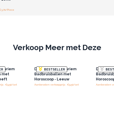
€3.70/Piece
Verkoop Meer met Deze
erenriem
Doos met 2 Dierenriem
Doos met
ER
BESTSELLER
BEST
n met
Badbruisballen met
Badbruis
eeft
Horoscoop - Leeuw
Horoscoo
js : €9.50/set
Aanbevolen verkoopprijs : €9.50/set
Aanbevolen ver