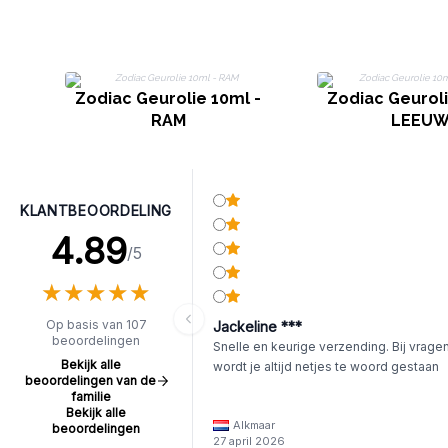
Zodiac Geurolie 10ml -
Zodiac Geuroli
RAM
LEEU
KLANTBEOORDELING
4.89
/5
★
★
★
★
★
★
★
★
★
★
Op basis van 107
Jackeline ***
beoordelingen
Snelle en keurige verzending. Bij vrage
Bekijk alle
wordt je altijd netjes te woord gestaan
beoordelingen van de
familie
Bekijk alle
Alkmaar
beoordelingen
27 april 2026