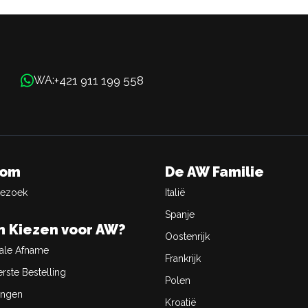
+421 911 199 558
WA:
oom
De AW Familie
Bezoek
Italië
Spanje
 Kiezen voor AW?
Oostenrijk
ale Afname
Frankrijk
rste Bestelling
Polen
ingen
Kroatië