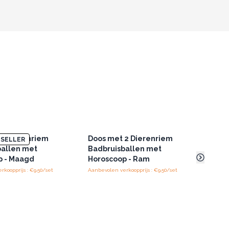
 2 Dierenriem
Doos met 2 Dierenriem
Doos
SELLER
ballen met
Badbruisballen met
Badb
p - Maagd
Horoscoop - Ram
Horo
koopprijs : €9.50/set
Aanbevolen verkoopprijs : €9.50/set
Aanbev