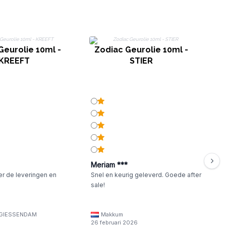
Geurolie 10ml -
Zodiac Geurolie 10ml -
Z
KREEFT
STIER
Meriam ***
er de leveringen en
Snel en keurig geleverd. Goede after
sale!
GIESSENDAM
Makkum
26 februari 2026