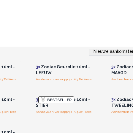
Nieuwe aankomste
r u voor
Log in of registreer u voor
Log in 
jzen.
groothandelsprijzen.
groo
 10ml -
3x
Zodiac Geurolie 10ml -
3x
Zodiac 
LEEUW
MAAGD
€3.70/Piece
Aanbevolen verkoopprijs : €3.70/Piece
Aanbevolen ver
r u voor
Log in of registreer u voor
Log in 
jzen.
groothandelsprijzen.
groo
 10ml -
3x
Zodiac Geurolie 10ml -
3x
Zodiac 
BESTSELLER
STIER
TWEELIN
€3.70/Piece
Aanbevolen verkoopprijs : €3.70/Piece
Aanbevolen ver
r u voor
jzen.
 10ml -