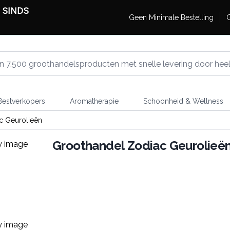
 SINDS
Geen Minimale Bestelling
G
estverkopers
Aromatherapie
Schoonheid & Wellness
c Geurolieën
Groothandel Zodiac Geurolieë