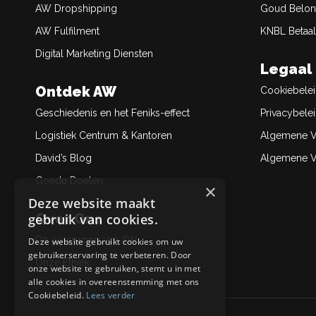
AW Dropshipping
Goud Belon
AW Fulfilment
KNBL Betaal
Digital Marketing Diensten
Legaal
Ontdek AW
Cookiebele
Geschiedenis en het Feniks-effect
Privacybele
Logistiek Centrum & Kantoren
Algemene V
David’s Blog
Algemene Ve
Goede Doelen
×
Deze website maakt
Over Ons
gebruik van cookies.
De oorsprong van AW
Deze website gebruikt cookies om uw
gebruikerservaring te verbeteren. Door
Onze Ethiek
onze website te gebruiken, stemt u in met
alle cookies in overeenstemming met ons
Cookiebeleid.
Lees verder