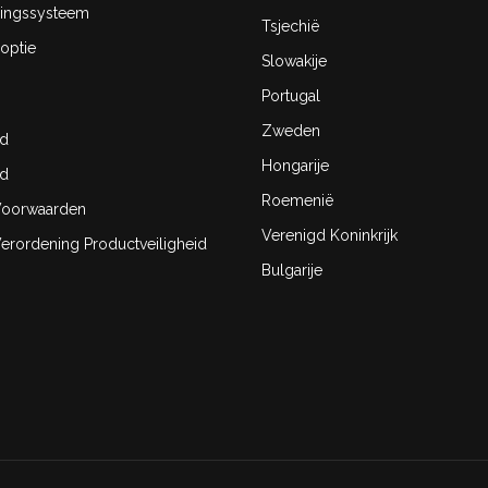
ingssysteem
Tsjechië
optie
Slowakije
Portugal
Zweden
id
Hongarije
id
Roemenië
oorwaarden
Verenigd Koninkrijk
rordening Productveiligheid
Bulgarije