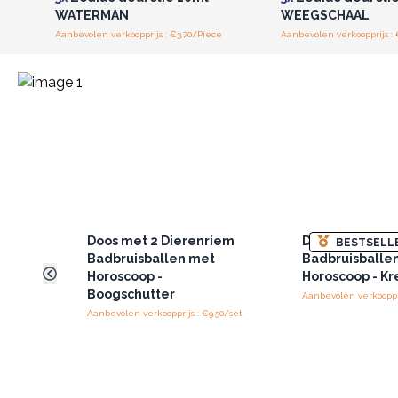
WATERMAN
WEEGSCHAAL
Aanbevolen verkoopprijs : €3.70/Piece
Aanbevolen verkoopprijs : 
Doos met 2 Dierenriem
Doos met 2 Di
BESTSELL
Badbruisballen met
Badbruisballe
Horoscoop -
Horoscoop - Kr
Boogschutter
Aanbevolen verkooppri
Aanbevolen verkoopprijs : €9.50/set