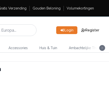
ratis Verzending
Gouden Beloning
Volumekortingen
Login
Register
Accessories
Huis & Tuin
Ambachtelijke Thee
n