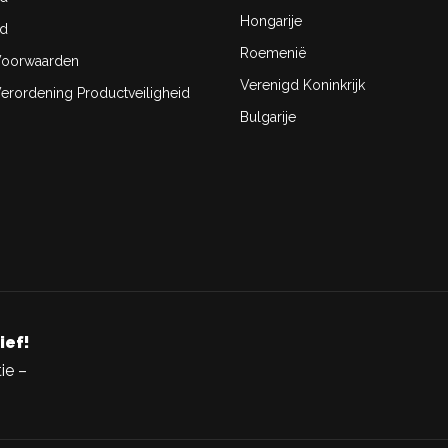
Hongarije
id
Roemenië
oorwaarden
Verenigd Koninkrijk
rordening Productveiligheid
Bulgarije
ief!
ie –