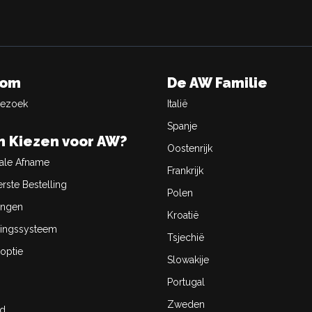
oom
De AW Familie
Bezoek
Italië
Spanje
 Kiezen voor AW?
Oostenrijk
ale Afname
Frankrijk
rste Bestelling
Polen
ingen
Kroatië
ingssysteem
Tsjechië
optie
Slowakije
Portugal
Zweden
id