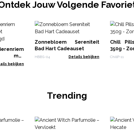
Ontdek Jouw Volgende Favorie
Zonnebloem Sereniteit
Chill Pi
Bad Hart Cadeauset
350g - Zo
erenriem
len met
HBBS-04
Details bekijken
ChillP-11
agd
ails bekijken
Trending