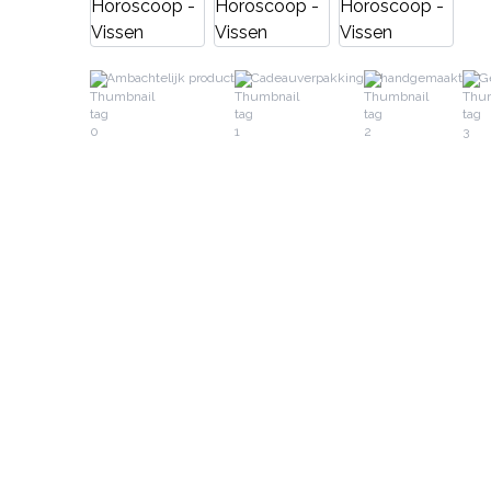
Ambachtelijk product
Cadeauverpakking
handgemaakt
G