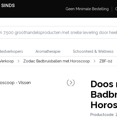
 SINDS
Geen Minimale Bestelling
G
estverkopers
Aromatherapie
Schoonheid & Wellness
 Verkoop
Zodiac Badbruisballen met Horoscoop
ZBF-02
Doos 
Badbr
Horos
Productcode: 