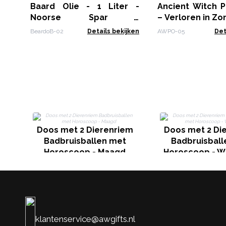
Baard Olie - 1 Liter -
Ancient Witch P
Noorse Spar -
– Verloren in Z
Regenereer!
BeardoB-02
Details bekijken
AWPO-05
Det
Doos met 2 Dierenriem
Doos met 2 Di
Badbruisballen met
Badbruisball
Horoscoop - Maagd
Horoscoop - 
klantenservice@awgifts.nl