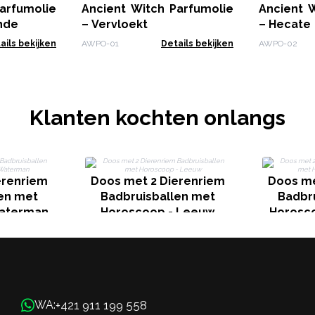
arfumolie
Ancient Witch Parfumolie
Ancient 
onde
– Vervloekt
– Hecate
ails bekijken
AWPO-01
Details bekijken
AWPO-02
Klanten kochten onlangs
erenriem
Doos met 2 Dierenriem
Doos me
en met
Badbruisballen met
Badbr
Waterman
Horoscoop - Leeuw
Horosco
+421 911 199 558
WA: