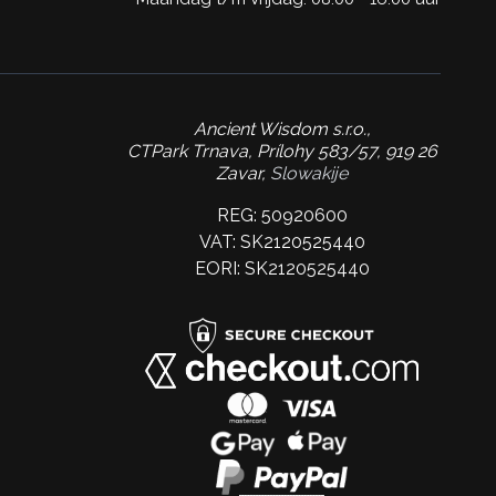
Ancient Wisdom s.r.o.,
CTPark Trnava, Prílohy 583/57, 919 26
Zavar,
Slowakije
REG: 50920600
VAT: SK2120525440
EORI: SK2120525440