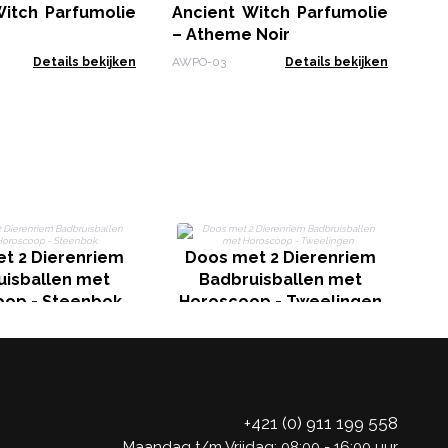
Witch Parfumolie
Ancient Witch Parfumolie
AWP
– Atheme Noir
Details bekijken
AWPO-03
Details bekijken
D
t 2 Dierenriem
Doos met 2 Dierenriem
uisballen met
Badbruisballen met
op - Steenbok
Horoscoop - Tweelingen
+421 (0) 911 199 558
Maandag t/m Vrijdag: 08:00 - 16:00 uur