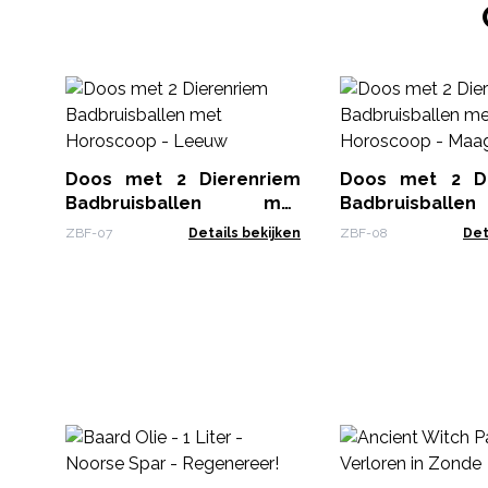
Doos met 2 Dierenriem
Doos met 2 Di
Badbruisballen met
Badbruisbal
Horoscoop - Leeuw
Horoscoop - Ma
ZBF-07
Details bekijken
ZBF-08
Det