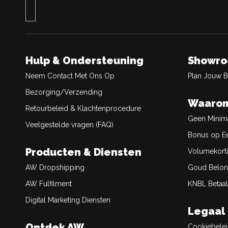
Hulp & Ondersteuning
Showr
Neem Contact Met Ons Op
Plan Jouw 
Bezorging/Verzending
Waarom
Retourbeleid & Klachtenprocedure
Geen Minim
Veelgestelde vragen (FAQ)
Bonus op Ee
Producten & Diensten
Volumekort
AW Dropshipping
Goud Belon
AW Fulfilment
KNBL Betaal
Digital Marketing Diensten
Legaal
Ontdek AW
Cookiebele