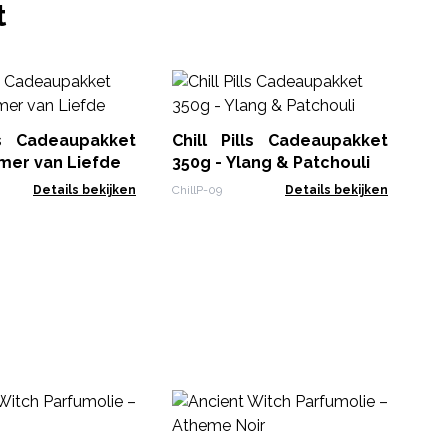
t
D
Ge
lls Cadeaupakket
Chill Pills Cadeaupakket
Ser
mer van Liefde
350g - Ylang & Patchouli
Details bekijken
ChillP-09
Details bekijken
An
– 