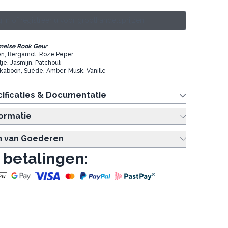
 in of registreer u voor groothandelsprijzen.
melse Rook Geur
oen, Bergamot, Roze Peper
ltje, Jasmijn, Patchouli
nkaboon, Suède, Amber, Musk, Vanille
ificaties & Documentatie
formatie
n van Goederen
 betalingen: