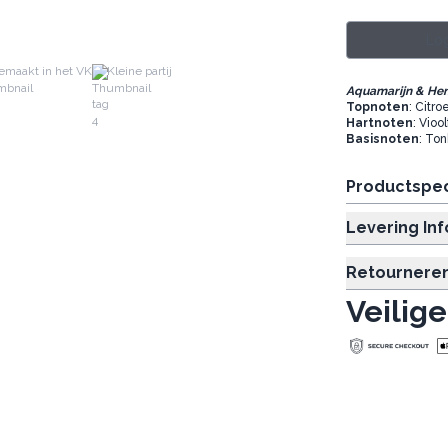
Log
emaakt in het VK
Kleine partij
Aquamarijn & He
Topnoten
: Citr
Hartnoten
: Vioo
Basisnoten
: To
Productspec
Levering In
Retournere
Veilige