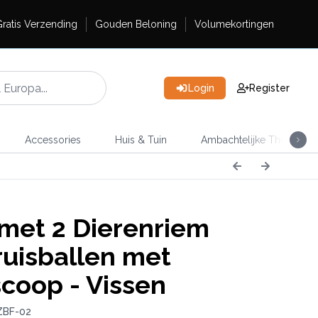
ratis Verzending
Gouden Beloning
Volumekortingen
Login
Register
Accessories
Huis & Tuin
Ambachtelijke Thee
met 2 Dierenriem
uisballen met
coop - Vissen
ZBF-02