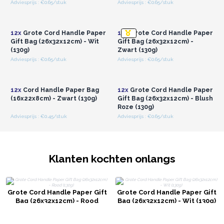
Adviesprijs : €0.65/stuk
Adviesprijs : €0.65/stuk
Log in of registreer u voor
Log in of registreer u voor
groothandelsprijzen.
groothandelsprijzen.
12x
Grote Cord Handle Paper
12x
Grote Cord Handle Paper
Gift Bag (26x32x12cm) - Wit
Gift Bag (26x32x12cm) -
(130g)
Zwart (130g)
Adviesprijs : €0.65/stuk
Adviesprijs : €0.65/stuk
Log in of registreer u voor
Log in of registreer u voor
groothandelsprijzen.
groothandelsprijzen.
12x
Cord Handle Paper Bag
12x
Grote Cord Handle Paper
(16x22x8cm) - Zwart (130g)
Gift Bag (26x32x12cm) - Blush
Roze (130g)
Adviesprijs : €0.45/stuk
Adviesprijs : €0.65/stuk
Klanten kochten onlangs
Grote Cord Handle Paper Gift
Grote Cord Handle Paper Gift
Bag (26x32x12cm) - Rood
Bag (26x32x12cm) - Wit (130g)
(130g)