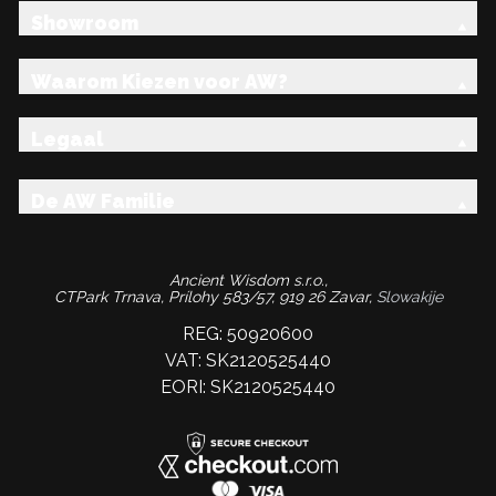
Showroom
Waarom Kiezen voor AW?
Legaal
De AW Familie
Ancient Wisdom s.r.o.,
CTPark Trnava, Prílohy 583/57, 919 26 Zavar,
Slowakije
REG: 50920600
VAT: SK2120525440
EORI: SK2120525440