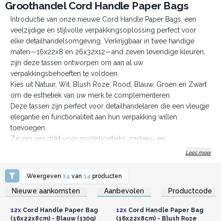
Groothandel Cord Handle Paper Bags
Introductie van onze nieuwe Cord Handle Paper Bags, een
veelzijdige en stijlvolle verpakkingsoplossing perfect voor
elke detailhandelsomgeving. Verkrijgbaar in twee handige
maten—16x22x8 en 26x32x12—and zeven levendige kleuren,
zijn deze tassen ontworpen om aan al uw
verpakkingsbehoeften te voldoen.
Kies uit Natuur, Wit, Blush Roze, Rood, Blauw, Groen en Zwart
om de esthetiek van uw merk te complementeren.
Deze tassen zijn perfect voor detailhandelaren die een vleugje
elegantie en functionaliteit aan hun verpakking willen
toevoegen.
Ze zijn geschikt voor modeboetieks, cadeau- en
handwerkwinkels, boekhandels en kantoorboekhandels,
Lees meer
sieraden- en accessoirewinkels, speciaalzaken en beauty- en
wellnesswinkels.
Weergeven
14
van
14
producten
Onze Cord Handle Paper Bags hebben duurzame
Log in of registreer u voor
Log in of registreer u voor
Nieuwe aankomsten
Aanbevolen
Productcode
groothandelsprijzen.
groothandelsprijzen.
koordhandvatten, waardoor ze gemakkelijk te dragen zijn en
stevig genoeg voor verschillende producten. Deze
12x
Cord Handle Paper Bag
12x
Cord Handle Paper Bag
aanpasbare papieren tassen zijn perfect om te stempelen en
(16x22x8cm) - Blauw (130g)
(16x22x8cm) - Blush Roze