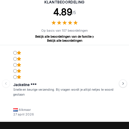
KLANTBEOORDELING
4.89
/5
★
★
★
★
★
★
★
★
★
★
Op basis van 107 beoordelingen
Bekijk alle beoordelingen van de familie
Bekijk alle beoordelingen
Jackeline ***
Snelle en keurige verzending. Bij vragen wordt je altijd netjes te woord
gestaan
Alkmaar
27 april 2026