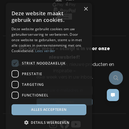
×
Deze website maakt
gebruik van cookies.
Deze website gebruikt cookies om uw
gebruikerservaring te verbeteren. Door
onze website te gebruiken, stemt u in met
alle cookies in overeenstemming met ons
Mis niets meer – schrijf u in voor onze
Cookiebeleid.
Lees verder
nieuwsbrief!
STRIKT NOODZAKELIJK
Exclusieve aanbiedingen, nieuwe producten en
inspiratie –
PRESTATIE
elke week vers in uw inbox.
TARGETING
Email address
FUNCTIONEEL
Abonneren
ALLES ACCEPTEREN
DETAILS WEERGEVEN