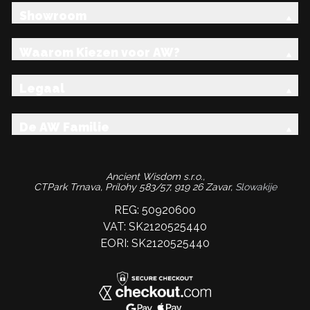
Showroom
Waarom Kiezen voor AW?
Legaal
De AW Familie
Ancient Wisdom s.r.o.,
CTPark Trnava, Prílohy 583/57, 919 26 Zavar,
Slowakije
REG: 50920600
VAT: SK2120525440
EORI: SK2120525440