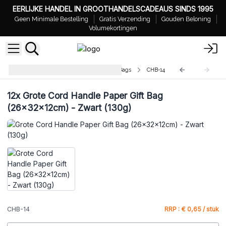
EERLIJKE HANDEL IN GROOTHANDELSCADEAUS SINDS 1995
Geen Minimale Bestelling
Gratis Verzending
Gouden Beloning
Volumekortingen
Groothandel Cord Handle Paper Bags
CHB-14
12x
Grote Cord Handle Paper Gift Bag
(26x32x12cm) - Zwart (130g)
CHB-14
RRP : € 0,65 / stuk