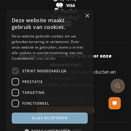
×
Deze website maakt
gebruik van cookies.
Deze website gebruikt cookies om uw
gebruikerservaring te verbeteren. Door
onze website te gebruiken, stemt u in met
alle cookies in overeenstemming met ons
Mis niets meer – schrijf u in voor onze
Cookiebeleid.
Lees verder
nieuwsbrief!
STRIKT NOODZAKELIJK
Exclusieve aanbiedingen, nieuwe producten en
inspiratie –
PRESTATIE
elke week vers in uw inbox.
TARGETING
Email address
FUNCTIONEEL
Abonneren
ALLES ACCEPTEREN