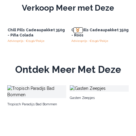
Verkoop Meer met Deze
Chill Pills Cadeaupakket 350g
Chill Pills Cadeaupakket 350g
- Piña Colada
- Roos
Adviesprijs : €11.90/Pakje
Adviesprijs : €11.90/Pakje
Ontdek Meer Met Deze
B
Gasten Zeepjes
Tropisch Paradijs Bad Bommen