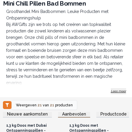
Mini Chill Pillen Bad Bommen
Groothandel Mini Badbommen: Leuke Producten met
Ontspanningshulp
Bij AWGifts zijn we trots op het creëren van topkwaliteit
producten die zowel kinderen als volwassenen plezier
brengen. Onze chill pills of mini badbommen in de
groothandel vormen hierop geen uitzondering. Met hun kleine
formaat en boeiende bruisen zorgen deze mini badbommen
voor een speelse en betoverende sfeer in elk bad. Als retailer
kunt u uw klanten de mogelijkheid bieden om te ontspannen,
stress te verminderen en te genieten van een beetje zelfzorg,
terwijl ze hun badritueel transformeren in een magische
ervaring.
Handige Verpakking en Gulle Hoeveelheid
Lees meer
Als retailer weet u hoe belangrijk aantrekkelijke verpakking en
gemakkelijke presentatie zijn. Onze groothandel mini
Weergeven
21
van
21
producten
badbommen worden prachtig gepresenteerd in aantrekkelijke
Log in of registreer u voor
Log in of registreer u voor
Nieuwe aankomsten
Aanbevolen
Productcode
groothandelsprijzen.
groothandelsprijzen.
displaydozen, klaar om op uw schappen te worden
tentoongesteld. Elke doos bevat ongeveer 90 mini
1,3 kg Doos met Dubai
1,3 kg Doos met
badbommen, met een totaalgewicht van 1,3 kg. De mini
Ontspanningspillen -
Ontspanningspillen -