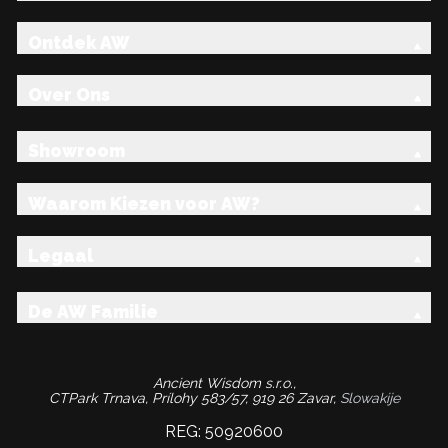
Ontdek AW
Over Ons
Showroom
Waarom Kiezen voor AW?
Legaal
De AW Familie
Ancient Wisdom s.r.o.,
CTPark Trnava, Prílohy 583/57, 919 26 Zavar,
Slowakije
REG: 50920600