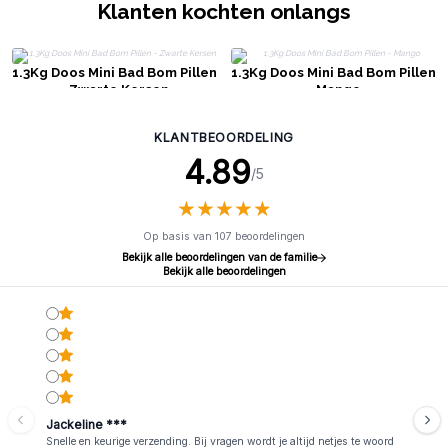
Klanten kochten onlangs
1.3Kg Doos Mini Bad Bom Pillen
1.3Kg Doos Mini Bad Bom Pillen
- Zwarte Kersen
- Mango
KLANTBEOORDELING
4.89
/5
★
★
★
★
★
★
★
★
★
★
Op basis van 107 beoordelingen
Bekijk alle beoordelingen van de familie
Bekijk alle beoordelingen
Jackeline ***
Snelle en keurige verzending. Bij vragen wordt je altijd netjes te woord