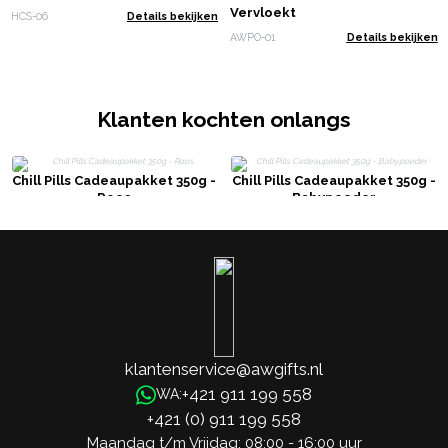
Vervloekt
HCS-06
Details bekijken
AWPO-01
Details bekijken
Klanten kochten onlangs
Chill Pills Cadeaupakket 350g -
Chill Pills Cadeaupakket 350g -
Roos
Babypoeder
klantenservice@awgifts.nl
+421 911 199 558
WA:
+421 (0) 911 199 558
Maandag t/m Vrijdag: 08:00 - 16:00 uur