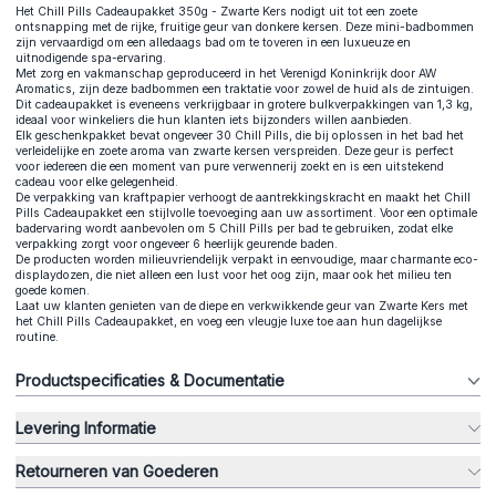
Het Chill Pills Cadeaupakket 350g - Zwarte Kers nodigt uit tot een zoete
ontsnapping met de rijke, fruitige geur van donkere kersen. Deze mini-badbommen
zijn vervaardigd om een alledaags bad om te toveren in een luxueuze en
uitnodigende spa-ervaring.
Met zorg en vakmanschap geproduceerd in het Verenigd Koninkrijk door AW
Aromatics, zijn deze badbommen een traktatie voor zowel de huid als de zintuigen.
Dit cadeaupakket is eveneens verkrijgbaar in grotere bulkverpakkingen van 1,3 kg,
ideaal voor winkeliers die hun klanten iets bijzonders willen aanbieden.
Elk geschenkpakket bevat ongeveer 30 Chill Pills, die bij oplossen in het bad het
verleidelijke en zoete aroma van zwarte kersen verspreiden. Deze geur is perfect
voor iedereen die een moment van pure verwennerij zoekt en is een uitstekend
cadeau voor elke gelegenheid.
De verpakking van kraftpapier verhoogt de aantrekkingskracht en maakt het Chill
Pills Cadeaupakket een stijlvolle toevoeging aan uw assortiment. Voor een optimale
badervaring wordt aanbevolen om 5 Chill Pills per bad te gebruiken, zodat elke
verpakking zorgt voor ongeveer 6 heerlijk geurende baden.
De producten worden milieuvriendelijk verpakt in eenvoudige, maar charmante eco-
displaydozen, die niet alleen een lust voor het oog zijn, maar ook het milieu ten
goede komen.
Laat uw klanten genieten van de diepe en verkwikkende geur van Zwarte Kers met
het Chill Pills Cadeaupakket, en voeg een vleugje luxe toe aan hun dagelijkse
routine.
Productspecificaties & Documentatie
Levering Informatie
Retourneren van Goederen