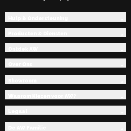
Hulp & Ondersteuning
Producten & Diensten
Ontdek AW
Over Ons
Showroom
Waarom Kiezen voor AW?
Legaal
De AW Familie