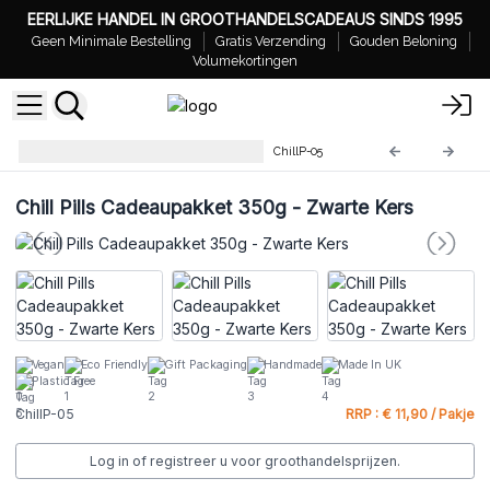
EERLIJKE HANDEL IN GROOTHANDELSCADEAUS SINDS 1995
Geen Minimale Bestelling
Gratis Verzending
Gouden Beloning
Volumekortingen
Chill Pills Cadeaupakket 350g
ChillP-05
Chill Pills Cadeaupakket 350g - Zwarte Kers
Vegan
Eco Friendly
Gift Packaging
Handmade
Made In UK
Plastic Free
ChillP-05
RRP : € 11,90 / Pakje
Log in of registreer u voor groothandelsprijzen.