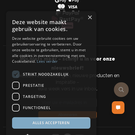
×
Deze website maakt
gebruik van cookies.
Deze website gebruikt cookies om uw
gebruikerservaring te verbeteren. Door
onze website te gebruiken, stemt u in met
alle cookies in overeenstemming met ons
Mis niets meer – schrijf u in voor onze
Cookiebeleid.
Lees verder
nieuwsbrief!
STRIKT NOODZAKELIJK
Exclusieve aanbiedingen, nieuwe producten en
inspiratie –
PRESTATIE
elke week vers in uw inbox.
TARGETING
Email address
FUNCTIONEEL
Abonneren
ALLES ACCEPTEREN