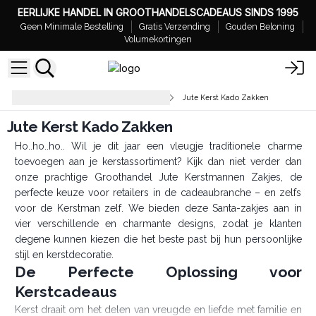
EERLIJKE HANDEL IN GROOTHANDELSCADEAUS SINDS 1995
Geen Minimale Bestelling
Gratis Verzending
Gouden Beloning
Volumekortingen
Stoffen Tasjes & Organza Tasjes
Jute Kerst Kado Zakken
Jute Kerst Kado Zakken
Ho..ho..ho.. Wil je dit jaar een vleugje traditionele charme
toevoegen aan je kerstassortiment? Kijk dan niet verder dan
onze prachtige Groothandel Jute Kerstmannen Zakjes, de
perfecte keuze voor retailers in de cadeaubranche – en zelfs
voor de Kerstman zelf. We bieden deze Santa-zakjes aan in
vier verschillende en charmante designs, zodat je klanten
degene kunnen kiezen die het beste past bij hun persoonlijke
stijl en kerstdecoratie.
De Perfecte Oplossing voor
Kerstcadeaus
Kerst draait om het delen van vreugde en liefde met familie en