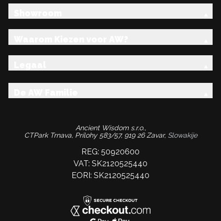
Showroom
Waarom Kiezen voor AW?
Legaal
De AW Familie
Ancient Wisdom s.r.o.,
CTPark Trnava, Prílohy 583/57, 919 26 Zavar,
Slowakije
REG: 50920600
VAT: SK2120525440
EORI: SK2120525440