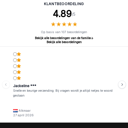
KLANTBEOORDELING
4.89
/5
★
★
★
★
★
★
★
★
★
★
Op basis van 107 beoordelingen
Bekijk alle beoordelingen van de familie
Bekijk alle beoordelingen
Jackeline ***
Snelle en keurige verzending. Bij vragen wordt je altijd netjes te woord
gestaan
Alkmaar
27 april 2026