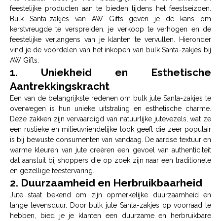
geest van geven. Maak dit feestseizoen onvergetelijk voor je
feestelijke producten aan te bieden tijdens het feestseizoen.
klanten en breng de magie van Kerstmis in hun huis.
Bulk Santa-zakjes van AW Gifts geven je de kans om
Klaar om je kerstverkopen een boost te geven? Bestel
kerstvreugde te verspreiden, je verkoop te verhogen en de
onze Jute Santa Sacks en begin met het vieren van de
feestelijke verlangens van je klanten te vervullen. Hieronder
feestdagen!
vind je de voordelen van het inkopen van bulk Santa-zakjes bij
AW Gifts.
1. Uniekheid en Esthetische
Aantrekkingskracht
Een van de belangrijkste redenen om bulk jute Santa-zakjes te
overwegen is hun unieke uitstraling en esthetische charme.
Deze zakken zijn vervaardigd van natuurlijke jutevezels, wat ze
een rustieke en milieuvriendelijke look geeft die zeer populair
is bij bewuste consumenten van vandaag. De aardse textuur en
warme kleuren van jute creëren een gevoel van authenticiteit
dat aansluit bij shoppers die op zoek zijn naar een traditionele
en gezellige feestervaring.
2. Duurzaamheid en Herbruikbaarheid
Jute staat bekend om zijn opmerkelijke duurzaamheid en
lange levensduur. Door bulk jute Santa-zakjes op voorraad te
hebben, bied je je klanten een duurzame en herbruikbare