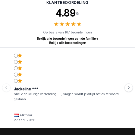
KLANTBEOORDELING
4.89
/5
★
★
★
★
★
★
★
★
★
★
Op basis van 107 beoordelingen
Bekijk alle beoordelingen van de familie
Bekijk alle beoordelingen
Jackeline ***
Snelle en keurige verzending. Bij vragen wordt je altijd netjes te woord
gestaan
Alkmaar
27 april 2026