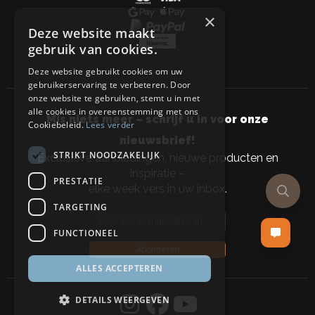
×
Deze website maakt
gebruik van cookies.
Deze website gebruikt cookies om uw
gebruikerservaring te verbeteren. Door
onze website te gebruiken, stemt u in met
alle cookies in overeenstemming met ons
Mis niets meer – schrijf u in voor onze
Cookiebeleid.
Lees verder
nieuwsbrief!
STRIKT NOODZAKELIJK
Exclusieve aanbiedingen, nieuwe producten en
inspiratie –
PRESTATIE
elke week vers in uw inbox.
TARGETING
Email address
FUNCTIONEEL
Abonneren
ALLES ACCEPTEREN
DETAILS WEERGEVEN