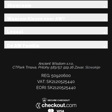
Showroom
Waarom Kiezen voor AW?
Legaal
De AW Familie
Ancient Wisdom s.r.o.,
CTPark Trnava, Prílohy 583/57, 919 26 Zavar,
Slowakije
REG: 50920600
VAT: SK2120525440
EORI: SK2120525440