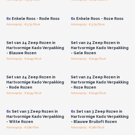
Bestel vandaag. Deze badbloemen zijn een prachtig cadeau
Log in of registreer u voor
Log in of registreer u voor
groothandelsprijzen.
groothandelsprijzen.
dat u zeker zal bekoren.
Luxe Zeepbloemen gemaakt voor de Groothandel
6x
Enkele Roos - Rode Roos
6x
Enkele Roos - Roze Roos
Adviesprijs : €3.75/Stuk
Adviesprijs : €3.75/Stuk
Log in of registreer u voor
Log in of registreer u voor
groothandelsprijzen.
groothandelsprijzen.
Set van 24 Zeep Rozen in
Set van 24 Zeep Rozen in
Hartvormige Kado Verpakking
Hartvormige Kado Verpakking
- Blauwe Rozen
- Gele Rozen
Adviesprijs : €10.95/Stuk
Adviesprijs : €10.95/Stuk
Log in of registreer u voor
Log in of registreer u voor
groothandelsprijzen.
groothandelsprijzen.
Set van 24 Zeep Rozen in
Set van 24 Zeep Rozen in
Hartvormige Kado Verpakking
Hartvormige Kado Verpakking
- Rode Rozen
- Roze Rozen
Adviesprijs : €10.95/Stuk
Adviesprijs : €10.95/Stuk
Log in of registreer u voor
Log in of registreer u voor
groothandelsprijzen.
groothandelsprijzen.
6x
Set van 3 Zeep Rozen in
6x
Set van 3 Zeep Rozen in
Hartvormige Kado Verpakking
Hartvormige Kado Verpakking
- Witte Rozen
- Blauwe Bruiloft Rozen
Adviesprijs : €1.80/Pak
Adviesprijs : €1.80/Stuk
Log in of registreer u voor
Log in of registreer u voor