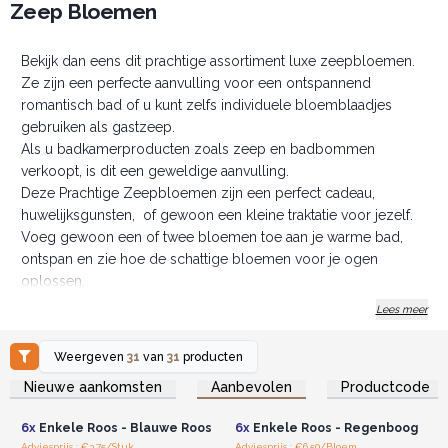
Zeep Bloemen
Bekijk dan eens dit prachtige assortiment luxe zeepbloemen.
Ze zijn een perfecte aanvulling voor een ontspannend
romantisch bad of u kunt zelfs individuele bloemblaadjes
gebruiken als gastzeep.
Als u badkamerproducten zoals zeep en badbommen
verkoopt, is dit een geweldige aanvulling.
Deze Prachtige Zeepbloemen zijn een perfect cadeau,
huwelijksgunsten, of gewoon een kleine traktatie voor jezelf.
Voeg gewoon een of twee bloemen toe aan je warme bad,
ontspan en zie hoe de schattige bloemen voor je ogen
oplossen.
U zult zeker genieten van kleurrijk water en een prettige geur.
Lees meer
Het maakt de huid soepel, zijdezacht en heerlijk fris.
Bijna niet van echt te onderscheiden! Onze bloemen en
Weergeven
31
van
31
producten
boeketten zijn artistiek gerangschikt en mooi gepresenteerd in
Log in of registreer u voor
Log in of registreer u voor
Nieuwe aankomsten
Aanbevolen
Productcode
groothandelsprijzen.
groothandelsprijzen.
cadeau verpakking.
Er zijn 6 boeketten met een gekleurd thema. Elk boeket bevat
6x
Enkele Roos - Blauwe Roos
6x
Enkele Roos - Regenboog
7 heerlijk geurende badrozen en 3 badanjers.
Adviesprijs : €3.75/Stuk
Adviesprijs : €6.50/Bloem