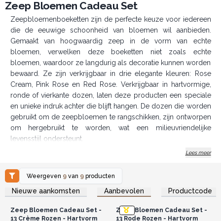
Zeep Bloemen Cadeau Set
Zeepbloemenboeketten zijn de perfecte keuze voor iedereen
die de eeuwige schoonheid van bloemen wil aanbieden.
Gemaakt van hoogwaardig zeep in de vorm van echte
bloemen, verwelken deze boeketten niet zoals echte
bloemen, waardoor ze langdurig als decoratie kunnen worden
bewaard. Ze zijn verkrijgbaar in drie elegante kleuren: Rose
Cream, Pink Rose en Red Rose. Verkrijgbaar in hartvormige,
ronde of vierkante dozen, laten deze producten een speciale
en unieke indruk achter die blijft hangen. De dozen die worden
gebruikt om de zeepbloemen te rangschikken, zijn ontworpen
om hergebruikt te worden, wat een milieuvriendelijke
levensstijl ondersteunt.
Ze zijn geschikt voor diverse doeleinden, zoals
Lees meer
Valentijnsgeschenken, bruiloftsdecoraties, souvenirs of het
verfraaien van kamers met een zachte, rustgevende geur. Deze
Weergeven
9
van
9
producten
boeketten zijn niet alleen esthetisch, maar ook praktisch en
Log in of registreer u voor
Log in of registreer u voor
Nieuwe aankomsten
Aanbevolen
Productcode
groothandelsprijzen.
groothandelsprijzen.
trekken de aandacht van klanten. Voor retailers zijn deze
zeepbloemenboeketten beschikbaar tegen concurrerende
Zeep Bloemen Cadeau Set -
Zeep Bloemen Cadeau Set -
groothandelsprijzen, zodat je innovatieve en waardevolle
13 Crème Rozen - Hartvorm
13 Rode Rozen - Hartvorm