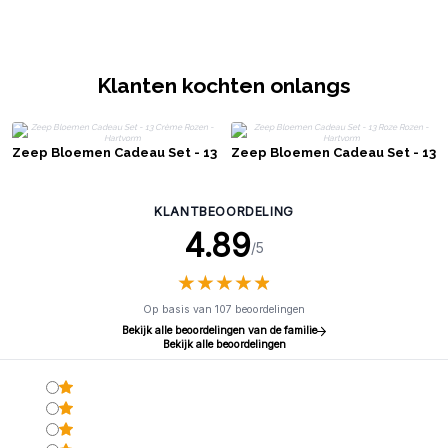
Klanten kochten onlangs
Zeep Bloemen Cadeau Set - 13
Zeep Bloemen Cadeau Set - 13
Crème Rozen - Hartvorm
Roze Rozen - Hartvorm
KLANTBEOORDELING
4.89
/5
★
★
★
★
★
★
★
★
★
★
Op basis van 107 beoordelingen
Bekijk alle beoordelingen van de familie
Bekijk alle beoordelingen