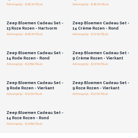
geschenkmogelijkheden aan klanten kunt aanbieden.
Adviesprijs : €26.70/Stuk
Adviesprijs : €26.70/Stuk
Log in of registreer u voor
Log in of registreer u voor
Zeepbloemenboeketten zijn de perfecte oplossing voor
groothandelsprijzen.
groothandelsprijzen.
onvergetelijke decoratie- en geschenkbehoeften.
Belangrijkste Productkenmerken
Zeep Bloemen Cadeau Set -
Zeep Bloemen Cadeau Set -
13 Roze Rozen - Hartvorm
14 Crème Rozen - Rond
1. Langdurige schoonheid met zeepbloemen die nooit
Adviesprijs : €26.70/Stuk
Adviesprijs : €27.70/Stuk
Log in of registreer u voor
Log in of registreer u voor
verwelken.
groothandelsprijzen.
groothandelsprijzen.
2. Elegante kleuren: Rose Cream, Pink Rose en Red Rose.
3. Stijlvolle dozen in hart-, ronde of vierkante vormen.
Zeep Bloemen Cadeau Set -
Zeep Bloemen Cadeau Set -
14 Rode Rozen - Rond
9 Crème Rozen - Vierkant
4. Perfect voor geschenken, decoraties of souvenirs.
Adviesprijs : €27.60/Stuk
Adviesprijs : €17.70/Stuk
5. Zachte en rustgevende geur voor elke ruimte.
Log in of registreer u voor
Log in of registreer u voor
groothandelsprijzen.
groothandelsprijzen.
6. Milieuvriendelijk dankzij herbruikbaar doosontwerp.
7. Concurrerende groothandelsprijzen voor retailers.
Zeep Bloemen Cadeau Set -
Zeep Bloemen Cadeau Set -
8. Een uniek en memorabel cadeau.
9 Rode Rozen - Vierkant
9 Roze Rozen - Vierkant
Bestel nu om voorop te blijven lopen met dit unieke en
Adviesprijs : €17.70/Stuk
Adviesprijs : €17.70/Stuk
Log in of registreer u voor
gewilde product.
groothandelsprijzen.
Zeep Bloemen Cadeau Set -
14 Roze Rozen - Rond
Adviesprijs : €27.60/Stuk