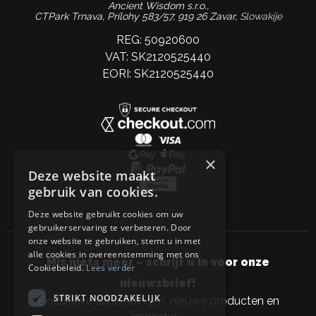
Ancient Wisdom s.r.o.,
CTPark Trnava, Prílohy 583/57, 919 26 Zavar,
Slowakije
REG: 50920600
VAT: SK2120525440
EORI: SK2120525440
×
Deze website maakt
gebruik van cookies.
Deze website gebruikt cookies om uw
gebruikerservaring te verbeteren. Door
onze website te gebruiken, stemt u in met
alle cookies in overeenstemming met ons
Mis niets meer – schrijf u in voor onze
Cookiebeleid.
Lees verder
nieuwsbrief!
STRIKT NOODZAKELIJK
Exclusieve aanbiedingen, nieuwe producten en