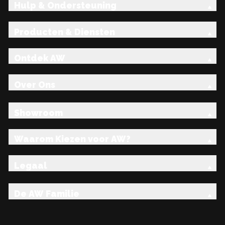
Hulp & Ondersteuning
Producten & Diensten
Ontdek AW
Over Ons
Showroom
Waarom Kiezen voor AW?
Legaal
De AW Familie