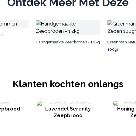
Ontdek Meer Met Deze
en
Handgemaakte Zeepbroden - 1.2kg
Greenman Natu
100gr
Klanten kochten onlangs
eepbrood
Lavendel Serenity
Honing
Zeepbrood
Z