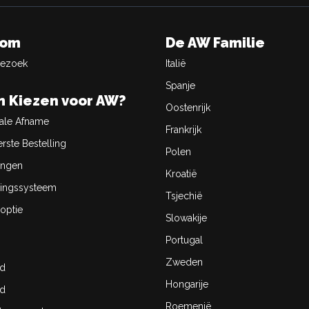
oom
De AW Familie
Bezoek
Italië
Spanje
 Kiezen voor AW?
Oostenrijk
ale Afname
Frankrijk
rste Bestelling
Polen
ingen
Kroatië
ingssysteem
Tsjechië
optie
Slowakije
Portugal
Zweden
id
Hongarije
id
Roemenië