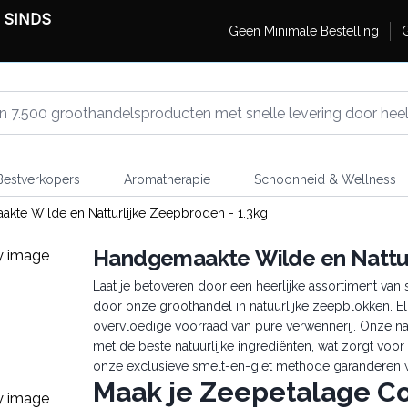
 SINDS
Geen Minimale Bestelling
G
estverkopers
Aromatherapie
Schoonheid & Wellness
kte Wilde en Natturlijke Zeepbroden - 1.3kg
Handgemaakte Wilde en Natturl
Laat je betoveren door een heerlijke assortiment v
door onze groothandel in natuurlijke zeepblokken. E
overvloedige voorraad van pure verwennerij. Onze n
met de beste natuurlijke ingrediënten, wat zorgt voo
onze exclusieve smelt-en-giet methode garanderen we
Maak je Zeepetalage C