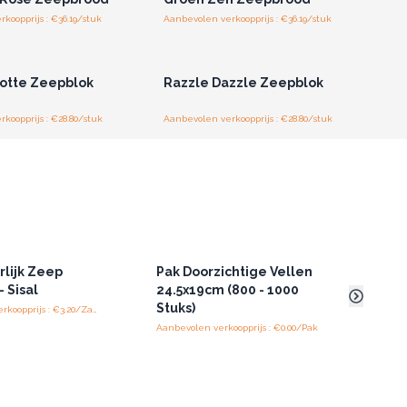
koopprijs : €36.19/stuk
Aanbevolen verkoopprijs : €36.19/stuk
of registreer u voor
Log in of registreer u voor
thandelsprijzen.
groothandelsprijzen.
lotte Zeepblok
Razzle Dazzle Zeepblok
koopprijs : €28.80/stuk
Aanbevolen verkoopprijs : €28.80/stuk
lijk Zeep
Pak Doorzichtige Vellen
Pak 
 Sisal
24.5x19cm (800 - 1000
Lave
Stuks)
100
Aanbevolen verkoopprijs : €3.20/Zak
Aanbevolen verkoopprijs : €0.00/Pak