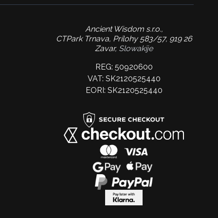
Ancient Wisdom s.r.o.,
CTPark Trnava, Prílohy 583/57, 919 26
Zavar,
Slowakije
REG: 50920600
VAT: SK2120525440
EORI: SK2120525440