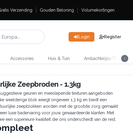
ratis Verzending
Gouden Beloning
Volumekortingen
Login
Register
Accessories
Huis & Tuin
Ambachtelijke Thee
ijke Zeepbroden - 1.3kg
an suggestieve geuren en meeslepende texturen aangeboden
lke weelderige blok weegt ongeveer 1,3 kg en biedt een
atuurlijke zeepblokken worden met de grootste zorg gemaakt
r een luxe badervaring voor jouw gewaardeerde klanten. Met
 een superieure kwaliteit die ons onderscheidt van de rest.
ompleet