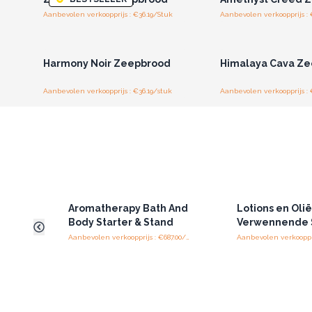
Aanbevolen verkoopprijs : €36.19/Stuk
Aanbevolen verkoopprijs : 
Log in of registreer u voor
Log in of registree
groothandelsprijzen.
groothandelspri
Harmony Noir Zeepbrood
Himalaya Cava Z
Aanbevolen verkoopprijs : €36.19/stuk
Aanbevolen verkoopprijs : 
Aromatherapy Bath And
Lotions en Oli
Body Starter & Stand
Verwennende 
Aanbevolen verkoopprijs : €687.00/piece