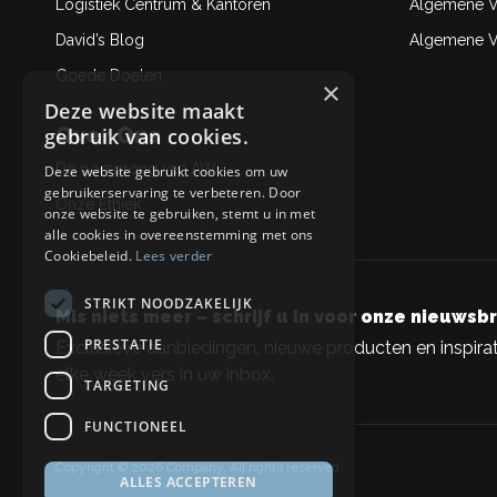
Logistiek Centrum & Kantoren
Algemene V
David’s Blog
Algemene Ve
Goede Doelen
×
Deze website maakt
Over Ons
gebruik van cookies.
De oorsprong van AW
Deze website gebruikt cookies om uw
gebruikerservaring te verbeteren. Door
Onze Ethiek
onze website te gebruiken, stemt u in met
alle cookies in overeenstemming met ons
Cookiebeleid.
Lees verder
STRIKT NOODZAKELIJK
Mis niets meer – schrijf u in voor onze nieuwsbr
PRESTATIE
Exclusieve aanbiedingen, nieuwe producten en inspirat
elke week vers in uw inbox.
TARGETING
FUNCTIONEEL
Copyright © 2026 Company, All rights reserved.
ALLES ACCEPTEREN