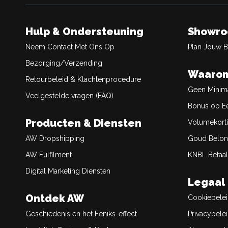
Hulp & Ondersteuning
Showr
Neem Contact Met Ons Op
Plan Jouw 
Bezorging/Verzending
Waarom
Retourbeleid & Klachtenprocedure
Geen Minim
Veelgestelde vragen (FAQ)
Bonus op Ee
Producten & Diensten
Volumekort
AW Dropshipping
Goud Belon
AW Fulfilment
KNBL Betaal
Digital Marketing Diensten
Legaal
Ontdek AW
Cookiebele
Geschiedenis en het Feniks-effect
Privacybele