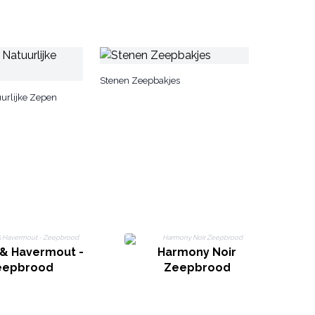
Stenen Zeepbakjes
urlijke Zepen
 & Havermout -
Harmony Noir
eepbrood
Zeepbrood