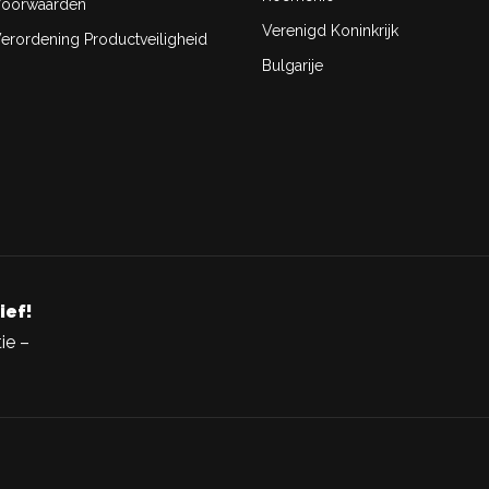
oorwaarden
Verenigd Koninkrijk
rordening Productveiligheid
Bulgarije
ief!
ie –