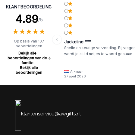
KLANTBEOORDELING
4.89
/5
★
★
★
★
★
★
★
★
★
★
Op basis van 107
Jackeline ***
beoordelingen
Snelle en keurige verzending. Bij vrage
Bekijk alle
wordt je altijd netjes te woord gestaan
beoordelingen van de
familie
Bekijk alle
Alkmaar
beoordelingen
27 april 2026
klantenservice@awgifts.nl