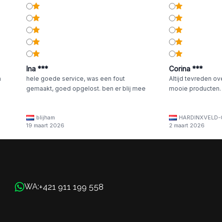
Ina ***
Corina ***
n
hele goede service, was een fout
Altijd tevreden ov
gemaakt, goed opgelost. ben er blij mee
mooie producten.
blijham
HARDINXVELD-
19 maart 2026
2 maart 2026
+421 911 199 558
WA: