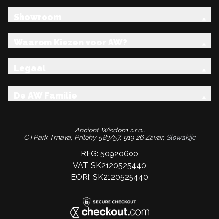
Showroom
Waarom Kiezen voor AW?
Legaal
De AW Familie
Ancient Wisdom s.r.o.,
CTPark Trnava, Prílohy 583/57, 919 26 Zavar,
Slowakije
REG: 50920600
VAT: SK2120525440
EORI: SK2120525440