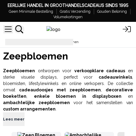
EERLIJKE HANDEL IN GROOTHANDELSCADEAUS SINDS 1995
Geen Minimale Bestelling
Gratis Verzending
Gouden Beloning
Volumekortingen
Badkamerhemel
Zeepbloemen
Zeepbloemen
Zeepbloemen
ontworpen voor
verkoopklare cadeaus
en
sterke visuele displays, perfect voor
cadeauwinkels
,
bloemisten, lifestylewinkels en online verkopers. De collectie
omvat
cadeaudoosjes met zeepbloemen
,
decoratieve
boeketten
,
enkele bloemen in displayboxen
en
ambachtelijke zeepbloemen
voor het samenstellen van
custom arrangementen
.
Lees meer