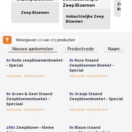
Zeep B
Boeket
Zeep Bloemen
Ambachtelijke Zeep
Bloemen
Weergeven
20
van
203
producten
Log in of registreer u voor
Log in of registreer u voor
Nieuwe aankomsten
Productcode
Naam
groothandelsprijzen.
groothandelsprijzen.
6x
Rode zeepbloemenboeket
6x
Roze Staand
- Special
Zeepbloemen Boeket -
Special
Adviesprijs : €20.75/boeket
Adviesprijs : €20.75/boeket
Log in of registreer u voor
Log in of registreer u voor
groothandelsprijzen.
groothandelsprijzen.
6x
Groen & Geel Staand
6x
Oranje Staand
Zeepbloemenboeket -
Zeepbloemboeket - Special
Speciaal
Adviesprijs : €20.75/boeket
Adviesprijs : €20.75/boeket
Log in of registreer u voor
Log in of registreer u voor
groothandelsprijzen.
groothandelsprijzen.
288x
Zeepbloem - Kleine
6x
Blauw staand