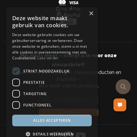
×
Deze website maakt
gebruik van cookies.
Deze website gebruikt cookies om uw
gebruikerservaring te verbeteren. Door
onze website te gebruiken, stemt u in met
alle cookies in overeenstemming met ons
Mis niets meer – schrijf u in voor onze
Cookiebeleid.
Lees verder
nieuwsbrief!
STRIKT NOODZAKELIJK
Exclusieve aanbiedingen, nieuwe producten en
inspiratie –
PRESTATIE
elke week vers in uw inbox.
TARGETING
Email address
FUNCTIONEEL
Abonneren
ALLES ACCEPTEREN
DETAILS WEERGEVEN