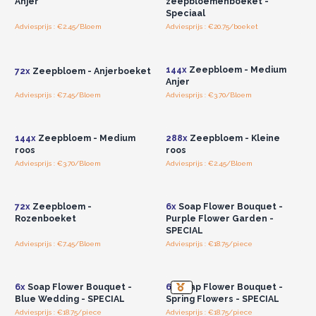
Anjer
zeepbloemenboeket -
Speciaal
Adviesprijs : €2.45/Bloem
Adviesprijs : €20.75/boeket
Log in of registreer u voor
Log in of registreer u voor
groothandelsprijzen.
groothandelsprijzen.
144x
Zeepbloem - Medium
72x
Zeepbloem - Anjerboeket
Anjer
Adviesprijs : €7.45/Bloem
Adviesprijs : €3.70/Bloem
Log in of registreer u voor
Log in of registreer u voor
groothandelsprijzen.
groothandelsprijzen.
144x
Zeepbloem - Medium
288x
Zeepbloem - Kleine
roos
roos
Adviesprijs : €3.70/Bloem
Adviesprijs : €2.45/Bloem
Log in of registreer u voor
Log in of registreer u voor
groothandelsprijzen.
groothandelsprijzen.
72x
Zeepbloem -
6x
Soap Flower Bouquet -
Rozenboeket
Purple Flower Garden -
SPECIAL
Adviesprijs : €7.45/Bloem
Adviesprijs : €18.75/piece
Log in of registreer u voor
Log in of registreer u voor
groothandelsprijzen.
groothandelsprijzen.
6x
Soap Flower Bouquet -
6x
Soap Flower Bouquet -
Blue Wedding - SPECIAL
Spring Flowers - SPECIAL
Adviesprijs : €18.75/piece
Adviesprijs : €18.75/piece