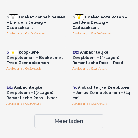
Log in of registreer u voor
Log in of registreer u voor
groothandelsprijzen.
groothandelsprijzen.
Groot Boeket Zonnebloemen
Groot Boeket Roze Rozen –
– Liefde is Eeuwig –
Liefde is Eeuwig –
Cadeaukaart
Cadeaukaart
Adviesprijs : €21.60/boeket
Adviesprijs : €21.60/boeket
Log in of registreer u voor
Log in of registreer u voor
groothandelsprijzen.
groothandelsprijzen.
6x
Verkoopklare
25x
Ambachtelijke
Zeepbloemen – Boeket met
Zeepbloem – (5-Lagen)
Twee Zonnebloemen
Romantische Roos – Rood
Adviesprijs : €9.60/stuk
Adviesprijs : €1.25/stuk
Log in of registreer u voor
Log in of registreer u voor
groothandelsprijzen.
groothandelsprijzen.
25x
Ambachtelijke
9x
Ambachtelijke Zeepbloem
Zeepbloem – (5-Lagen)
– Jumbo Zonnebloemen – (14
Romantische Roos – Ivoor
cm)
Adviesprijs : €1.25/stuk
Adviesprijs : €1.65/stuk
Meer laden