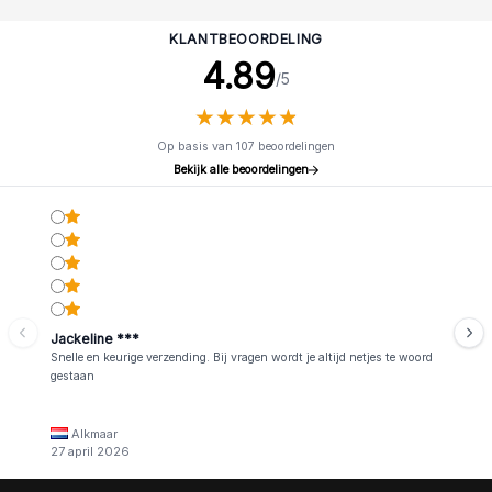
KLANTBEOORDELING
4.89
/5
★
★
★
★
★
★
★
★
★
★
Op basis van 107 beoordelingen
Bekijk alle beoordelingen
Jackeline ***
Snelle en keurige verzending. Bij vragen wordt je altijd netjes te woord
gestaan
Alkmaar
27 april 2026