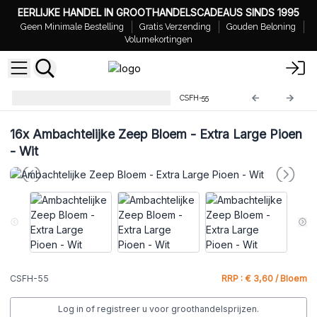
EERLIJKE HANDEL IN GROOTHANDELSCADEAUS SINDS 1995
Geen Minimale Bestelling
Gratis Verzending
Gouden Beloning
Volumekortingen
Ambachtelijke Zeep Bloemen
CSFH-55
16x
Ambachtelijke Zeep Bloem - Extra Large Pioen
- Wit
CSFH-55
RRP : € 3,60 / Bloem
Log in of registreer u voor groothandelsprijzen.