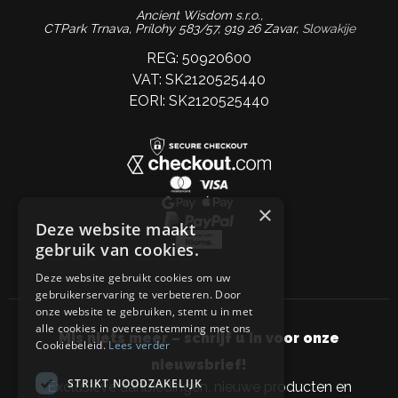
Ancient Wisdom s.r.o.,
CTPark Trnava, Prílohy 583/57, 919 26 Zavar,
Slowakije
REG: 50920600
VAT: SK2120525440
EORI: SK2120525440
×
Deze website maakt
gebruik van cookies.
Deze website gebruikt cookies om uw
gebruikerservaring te verbeteren. Door
onze website te gebruiken, stemt u in met
alle cookies in overeenstemming met ons
Mis niets meer – schrijf u in voor onze
Cookiebeleid.
Lees verder
nieuwsbrief!
STRIKT NOODZAKELIJK
Exclusieve aanbiedingen, nieuwe producten en