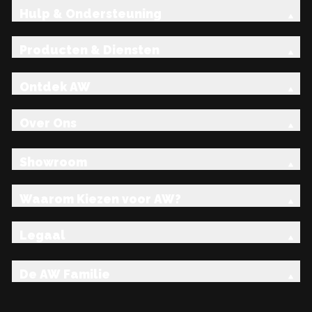
Hulp & Ondersteuning
Producten & Diensten
Ontdek AW
Over Ons
Showroom
Waarom Kiezen voor AW?
Legaal
De AW Familie