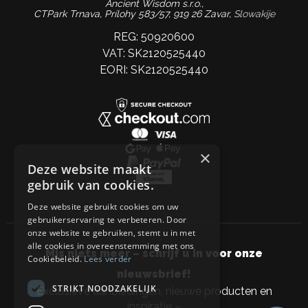
Ancient Wisdom s.r.o.,
CTPark Trnava, Prílohy 583/57, 919 26 Zavar,
Slowakije
REG: 50920600
VAT: SK2120525440
EORI: SK2120525440
×
Deze website maakt
gebruik van cookies.
Deze website gebruikt cookies om uw
gebruikerservaring te verbeteren. Door
onze website te gebruiken, stemt u in met
alle cookies in overeenstemming met ons
Mis niets meer – schrijf u in voor onze
Cookiebeleid.
Lees verder
nieuwsbrief!
STRIKT NOODZAKELIJK
Exclusieve aanbiedingen, nieuwe producten en
inspiratie –