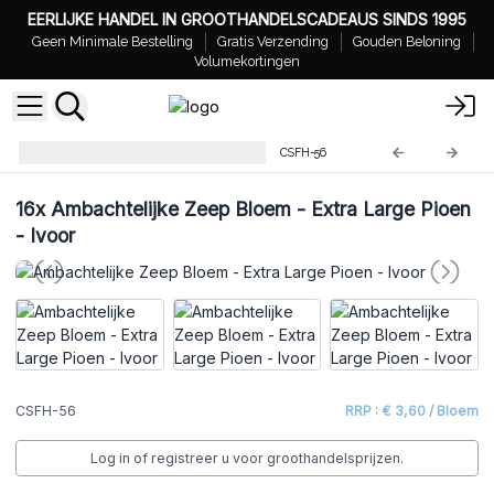
EERLIJKE HANDEL IN GROOTHANDELSCADEAUS SINDS 1995
Geen Minimale Bestelling
Gratis Verzending
Gouden Beloning
Volumekortingen
Ambachtelijke Zeep Bloemen
CSFH-56
16x
Ambachtelijke Zeep Bloem - Extra Large Pioen
- Ivoor
CSFH-56
RRP : € 3,60 / Bloem
Log in of registreer u voor groothandelsprijzen.