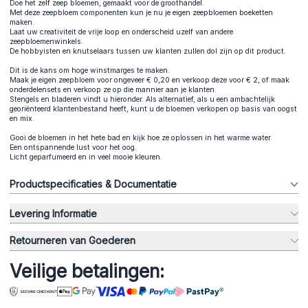
Doe het zelf zeep bloemen, gemaakt voor de groothandel.
Met deze zeepbloem componenten kun je nu je eigen zeepbloemen boeketten
maken.
Laat uw creativiteit de vrije loop en onderscheid uzelf van andere
zeepbloemenwinkels.
De hobbyisten en knutselaars tussen uw klanten zullen dol zijn op dit product.
Dit is de kans om hoge winstmarges te maken.
Maak je eigen zeepbloem voor ongeveer € 0,20 en verkoop deze voor € 2, of maak
onderdelensets en verkoop ze op die mannier aan je klanten.
Stengels en bladeren vindt u hieronder. Als alternatief, als u een ambachtelijk
georiënteerd klantenbestand heeft, kunt u de bloemen verkopen op basis van oogst
en mix.
Gooi de bloemen in het hete bad en kijk hoe ze oplossen in het warme water.
Een ontspannende lust voor het oog.
Licht geparfumeerd en in veel mooie kleuren.
Productspecificaties & Documentatie
Levering Informatie
Retourneren van Goederen
Veilige betalingen: