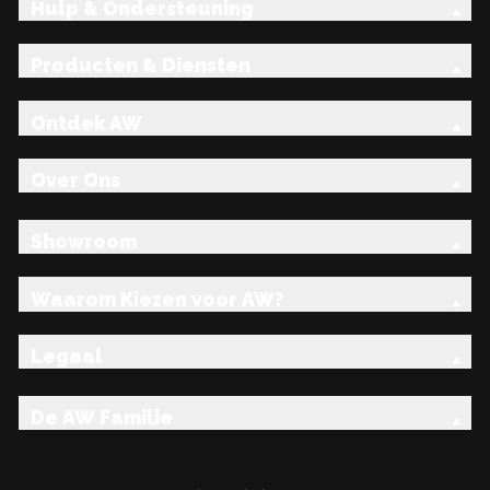
Hulp & Ondersteuning
Producten & Diensten
Ontdek AW
Over Ons
Showroom
Waarom Kiezen voor AW?
Legaal
De AW Familie