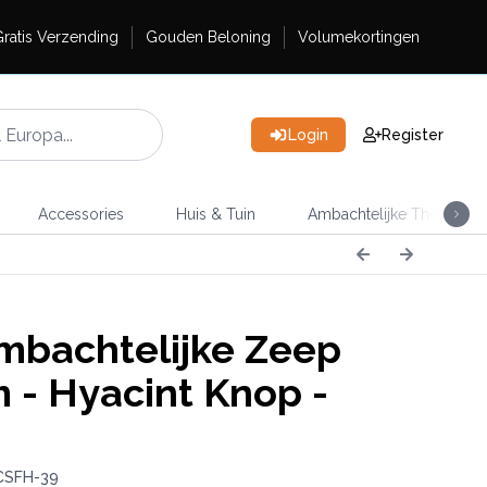
ratis Verzending
Gouden Beloning
Volumekortingen
Login
Register
Accessories
Huis & Tuin
Ambachtelijke Thee
bachtelijke Zeep
 - Hyacint Knop -
CSFH-39