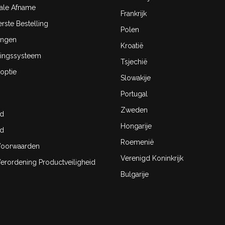
ale Afname
Frankrijk
rste Bestelling
Polen
ingen
Kroatië
ingssysteem
Tsjechië
optie
Slowakije
Portugal
Zweden
id
Hongarije
id
Roemenië
oorwaarden
Verenigd Koninkrijk
rordening Productveiligheid
Bulgarije