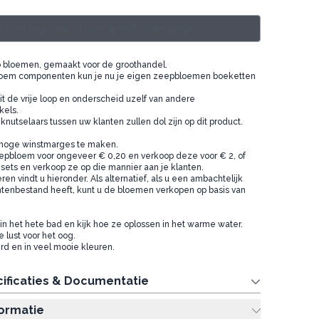
 in of registreer u voor groothandelsprijzen.
p bloemen, gemaakt voor de groothandel.
oem componenten kun je nu je eigen zeepbloemen boeketten
eit de vrije loop en onderscheid uzelf van andere
kels.
nutselaars tussen uw klanten zullen dol zijn op dit product.
m hoge winstmarges te maken.
epbloem voor ongeveer € 0,20 en verkoop deze voor € 2, of
ets en verkoop ze op die mannier aan je klanten.
en vindt u hieronder. Als alternatief, als u een ambachtelijk
ntenbestand heeft, kunt u de bloemen verkopen op basis van
n het hete bad en kijk hoe ze oplossen in het warme water.
lust voor het oog.
d en in veel mooie kleuren.
ificaties & Documentatie
formatie