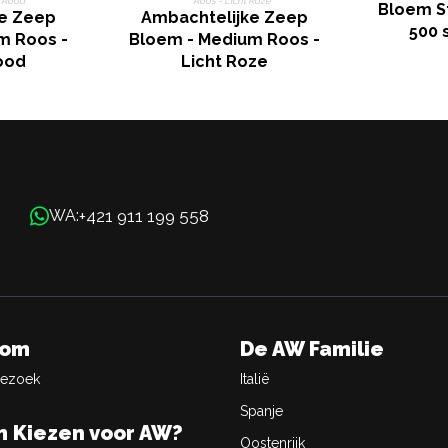
Bloem S
e Zeep
Ambachtelijke Zeep
500 
m Roos -
Bloem - Medium Roos -
ood
Licht Roze
+421 911 199 558
WA:
oom
De AW Familie
Bezoek
Italië
Spanje
 Kiezen voor AW?
Oostenrijk