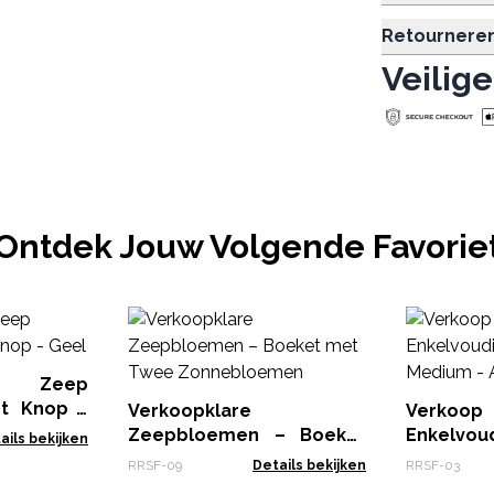
Retournere
Veilige
Ontdek Jouw Volgende Favorie
ke Zeep
nt Knop -
Verkoopklare
Verko
Zeepbloemen – Boeket
Enkelvou
ails bekijken
met Twee Zonnebloemen
- Medium 
RRSF-09
Details bekijken
RRSF-03