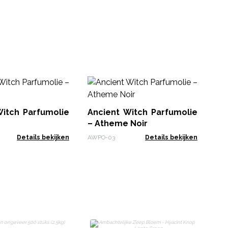
An
– 
Witch Parfumolie
Ancient Witch Parfumolie
AWP
– Atheme Noir
Details bekijken
AWPO-03
Details bekijken