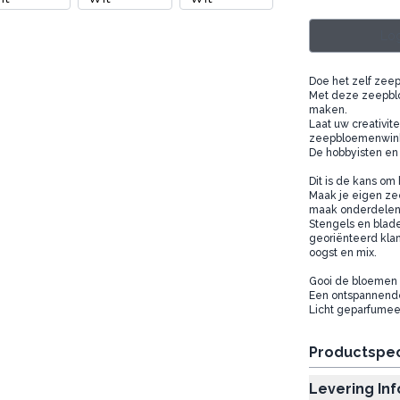
Log
Doe het zelf zee
Met deze zeepbl
maken.
Laat uw creativit
zeepbloemenwin
De hobbyisten en k
Dit is de kans o
Maak je eigen ze
maak onderdelens
Stengels en blader
georiënteerd kla
oogst en mix.
Gooi de bloemen i
Een ontspannende 
Licht geparfumeer
Productspec
Levering In