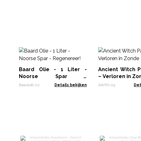
Baard Olie - 1 Liter -
Ancient Witch P
Noorse Spar -
– Verloren in Z
Regenereer!
BeardoB-02
Details bekijken
AWPO-05
Det