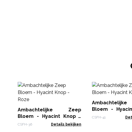
Ambachtelij
Bloem - Hyaci
Ambachtelijke Zeep
Geel
Bloem - Hyacint Knop -
CSFH-41
Det
Roze
CSFH-36
Details bekijken