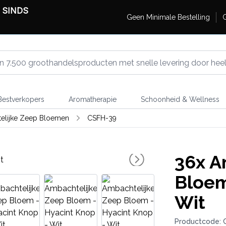
 SINDS
Geen Minimale Bestelling
G
estverkopers
Aromatherapie
Schoonheid & Wellness
elijke Zeep Bloemen
CSFH-39
36x
Am
Bloem
Wit
Productcode: 