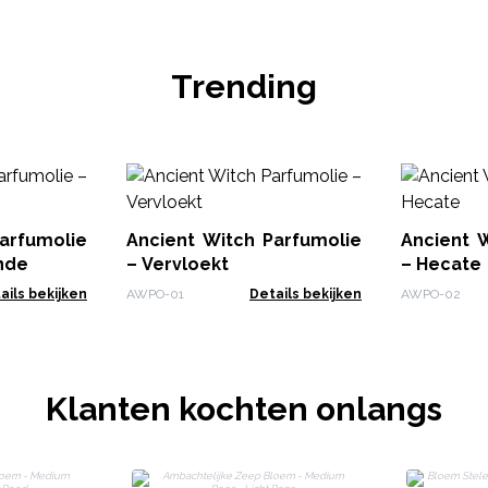
Trending
arfumolie
Ancient Witch Parfumolie
Ancient 
onde
– Vervloekt
– Hecate
ails bekijken
AWPO-01
Details bekijken
AWPO-02
Klanten kochten onlangs