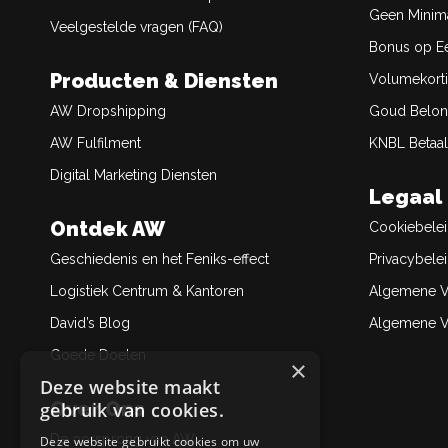
Geen Minim
Veelgestelde vragen (FAQ)
Bonus op Ee
Producten & Diensten
Volumekort
AW Dropshipping
Goud Belon
AW Fulfilment
KNBL Betaal
Digital Marketing Diensten
Legaal
Ontdek AW
Cookiebele
Geschiedenis en het Feniks-effect
Privacybele
Logistiek Centrum & Kantoren
Algemene V
David’s Blog
Algemene Ve
Goede Doelen
×
Deze website maakt
Over Ons
gebruik van cookies.
De oorsprong van AW
Deze website gebruikt cookies om uw