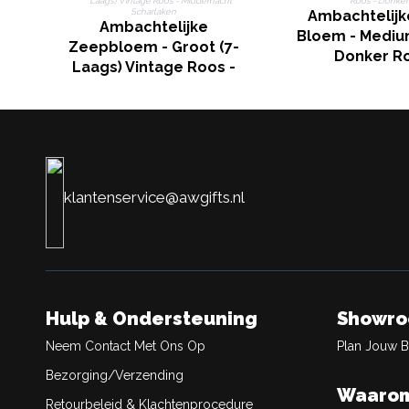
Ambachtelijk
Ambachtelijke
Bloem - Mediu
Zeepbloem - Groot (7-
Donker R
Laags) Vintage Roos -
Middernacht Scharlaken
klantenservice@awgifts.nl
Hulp & Ondersteuning
Showr
Neem Contact Met Ons Op
Plan Jouw 
Bezorging/Verzending
Waarom
Retourbeleid & Klachtenprocedure