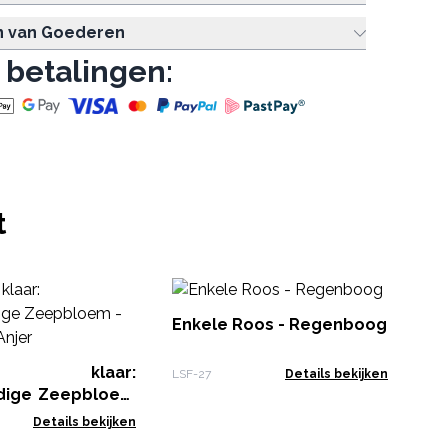
n van Goederen
 betalingen:
t
Arg
Enkele Roos - Regenboog
ArtS
op klaar:
LSF-27
Details bekijken
dige Zeepbloem
- Anjer
Details bekijken