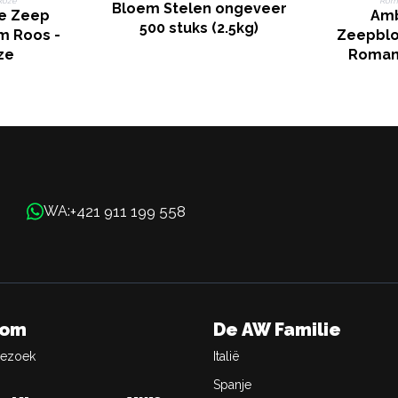
Bloem Stelen ongeveer
e Zeep
Amb
500 stuks (2.5kg)
m Roos -
Zeepblo
ze
Romant
+421 911 199 558
WA:
oom
De AW Familie
Bezoek
Italië
Spanje