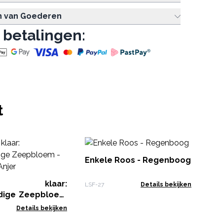
n van Goederen
 betalingen:
t
La
Bo
Enkele Roos - Regenboog
Ro
SFB
op klaar:
LSF-27
Details bekijken
dige Zeepbloem
- Anjer
Details bekijken