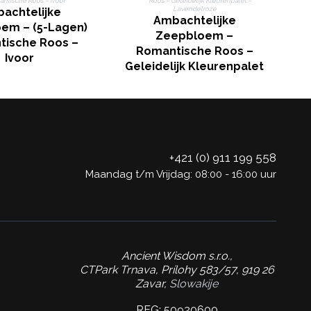
B
achtelijke
Ambachtelijke
em – (5-Lagen)
Zeepbloem –
ische Roos –
Romantische Roos –
Ivoor
Geleidelijk Kleurenpalet
– Lavendelroze
+421 (0) 911 199 558
Maandag t/m Vrijdag: 08:00 - 16:00 uur
Ancient Wisdom s.r.o.,
CTPark Trnava, Prílohy 583/57, 919 26
Zavar,
Slowakije
REG: 50920600