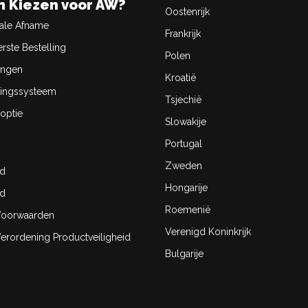
 Kiezen voor AW?
Oostenrijk
ale Afname
Frankrijk
rste Bestelling
Polen
ingen
Kroatië
ingssysteem
Tsjechië
optie
Slowakije
Portugal
Zweden
id
Hongarije
id
Roemenië
oorwaarden
Verenigd Koninkrijk
rordening Productveiligheid
Bulgarije