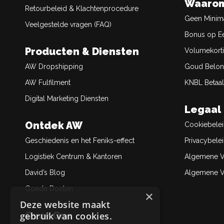
Waarom
Retourbeleid & Klachtenprocedure
Geen Minim
Veelgestelde vragen (FAQ)
Bonus op Ee
Producten & Diensten
Volumekort
AW Dropshipping
Goud Belon
AW Fulfilment
KNBL Betaal
Digital Marketing Diensten
Legaal
Ontdek AW
Cookiebele
Geschiedenis en het Feniks-effect
Privacybele
Logistiek Centrum & Kantoren
Algemene V
David’s Blog
Algemene Ve
Goede Doelen
×
Deze website maakt
Over Ons
gebruik van cookies.