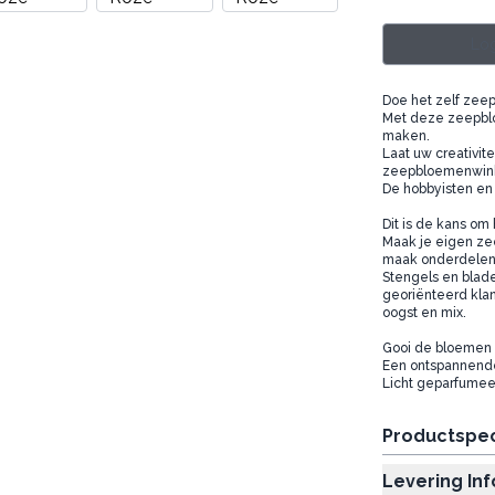
Log
Doe het zelf zee
Met deze zeepbl
maken.
Laat uw creativit
zeepbloemenwin
De hobbyisten en k
Dit is de kans o
Maak je eigen ze
maak onderdelens
Stengels en blader
georiënteerd kla
oogst en mix.
Gooi de bloemen i
Een ontspannende 
Licht geparfumeer
Productspec
Levering In