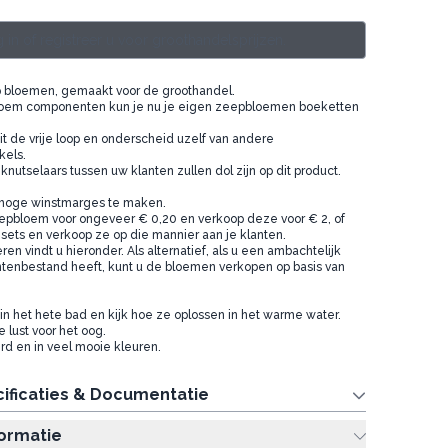
 in of registreer u voor groothandelsprijzen.
p bloemen, gemaakt voor de groothandel.
oem componenten kun je nu je eigen zeepbloemen boeketten
eit de vrije loop en onderscheid uzelf van andere
kels.
nutselaars tussen uw klanten zullen dol zijn op dit product.
m hoge winstmarges te maken.
epbloem voor ongeveer € 0,20 en verkoop deze voor € 2, of
ets en verkoop ze op die mannier aan je klanten.
en vindt u hieronder. Als alternatief, als u een ambachtelijk
ntenbestand heeft, kunt u de bloemen verkopen op basis van
n het hete bad en kijk hoe ze oplossen in het warme water.
lust voor het oog.
d en in veel mooie kleuren.
ificaties & Documentatie
formatie