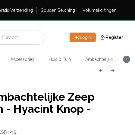
ratis Verzending
Gouden Beloning
Volumekortingen
Login
Register
Accessories
Huis & Tuin
Ambachtelijke Thee
bachtelijke Zeep
 - Hyacint Knop -
CSFH-36