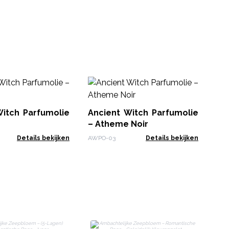
An
– 
Witch Parfumolie
Ancient Witch Parfumolie
AWP
– Atheme Noir
Details bekijken
AWPO-03
Details bekijken