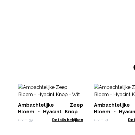
Ambachtelijke Zeep
Ambachtelij
Bloem - Hyacint Knop -
Bloem - Hyaci
Wit
Geel
CSFH-39
Details bekijken
CSFH-41
Det