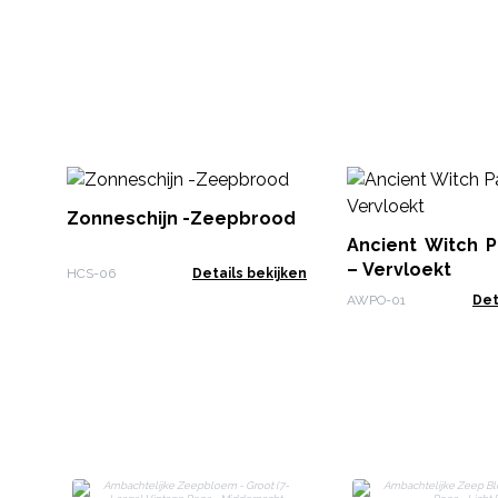
Zonneschijn -Zeepbrood
Ancient Witch P
– Vervloekt
HCS-06
Details bekijken
AWPO-01
Det