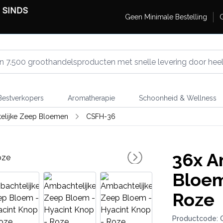
 SINDS
Geen Minimale Bestelling
G
estverkopers
Aromatherapie
Schoonheid & Wellness
elijke Zeep Bloemen
CSFH-36
36x
Am
Bloem
Roze
Productcode: 