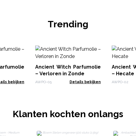
Trending
arfumolie
Ancient Witch Parfumolie
Ancient 
– Verloren in Zonde
– Hecate
ails bekijken
AWPO-05
Details bekijken
AWPO-02
Klanten kochten onlangs