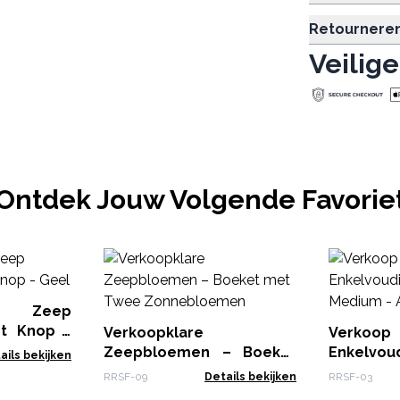
Retournere
Veilige
Ontdek Jouw Volgende Favorie
ke Zeep
nt Knop -
Verkoopklare
Verko
Zeepbloemen – Boeket
Enkelvou
ails bekijken
met Twee Zonnebloemen
- Medium 
RRSF-09
Details bekijken
RRSF-03