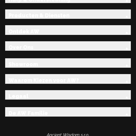
Producten & Diensten
Ontdek AW
Over Ons
Showroom
Waarom Kiezen voor AW?
Legaal
De AW Familie
Ancient Wisdom s.r.o.,