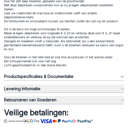
Doe het zelf zeep bloemen, gemaakt voor de groothandel.
Met deze zeepbloem componenten kun je nu je eigen zeepbloemen boeketten
maken.
Laat uw creativiteit de vrije loop en onderscheid uzelf van andere
zeepbloemenwinkels.
De hobbyisten en knutselaars tussen uw klanten zullen dol zijn op dit product.
Dit is de kans om hoge winstmarges te maken.
Maak je eigen zeepbloem voor ongeveer € 0,20 en verkoop deze voor € 2, of maak
onderdelensets en verkoop ze op die mannier aan je klanten.
Stengels en bladeren vindt u hieronder. Als alternatief, als u een ambachtelijk
georiënteerd klantenbestand heeft, kunt u de bloemen verkopen op basis van oogst
en mix.
Gooi de bloemen in het hete bad en kijk hoe ze oplossen in het warme water.
Een ontspannende lust voor het oog.
Licht geparfumeerd en in veel mooie kleuren.
Productspecificaties & Documentatie
Levering Informatie
Retourneren van Goederen
Veilige betalingen: