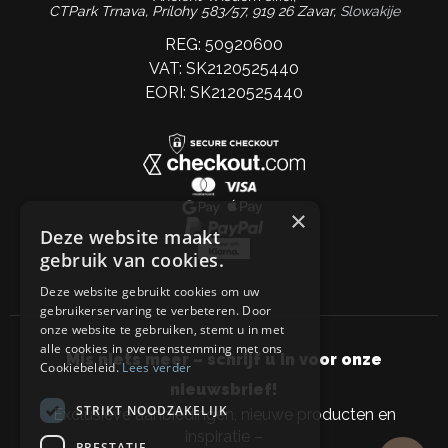
CTPark Trnava, Prílohy 583/57, 919 26 Zavar,
Slowakije
REG: 50920600
VAT: SK2120525440
EORI: SK2120525440
×
Deze website maakt
gebruik van cookies.
Deze website gebruikt cookies om uw
gebruikerservaring te verbeteren. Door
onze website te gebruiken, stemt u in met
alle cookies in overeenstemming met ons
Mis niets meer – schrijf u in voor onze
Cookiebeleid.
Lees verder
nieuwsbrief!
STRIKT NOODZAKELIJK
Exclusieve aanbiedingen, nieuwe producten en
inspiratie –
PRESTATIE