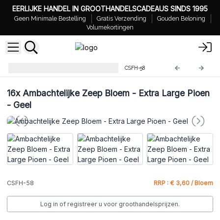
EERLIJKE HANDEL IN GROOTHANDELSCADEAUS SINDS 1995
Geen Minimale Bestelling
Gratis Verzending
Gouden Beloning
Volumekortingen
Ambachtelijke Zeep Bloemen
CSFH-58
16x
Ambachtelijke Zeep Bloem - Extra Large Pioen
- Geel
CSFH-58
RRP : € 3,60 / Bloem
Log in of registreer u voor groothandelsprijzen.