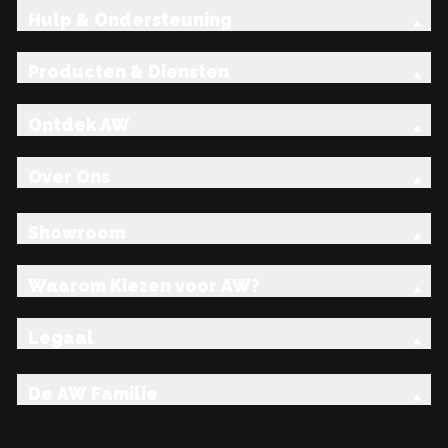
Hulp & Ondersteuning
Producten & Diensten
Ontdek AW
Over Ons
Showroom
Waarom Kiezen voor AW?
Legaal
De AW Familie