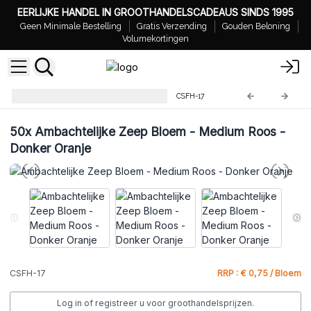
EERLIJKE HANDEL IN GROOTHANDELSCADEAUS SINDS 1995
Geen Minimale Bestelling
Gratis Verzending
Gouden Beloning
Volumekortingen
Ambachtelijke Zeep Bloemen
CSFH-17
50x
Ambachtelijke Zeep Bloem - Medium Roos -
Donker Oranje
CSFH-17
RRP : € 0,75 / Bloem
Log in of registreer u voor groothandelsprijzen.