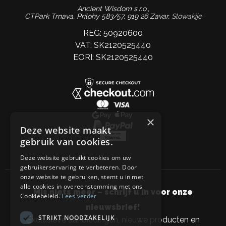
Ancient Wisdom s.r.o.,
CTPark Trnava, Prílohy 583/57, 919 26 Zavar,
Slowakije
REG: 50920600
VAT: SK2120525440
EORI: SK2120525440
×
Deze website maakt
gebruik van cookies.
Deze website gebruikt cookies om uw
gebruikerservaring te verbeteren. Door
onze website te gebruiken, stemt u in met
alle cookies in overeenstemming met ons
Mis niets meer – schrijf u in voor onze
Cookiebeleid.
Lees verder
nieuwsbrief!
STRIKT NOODZAKELIJK
Exclusieve aanbiedingen, nieuwe producten en