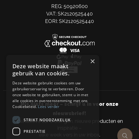
REG: 50920600
VAT: SK2120525440
EORI: SK2120525440
×
Deze website maakt
gebruik van cookies.
Deze website gebruikt cookies om uw
gebruikerservaring te verbeteren. Door
onze website te gebruiken, stemt u in met
alle cookies in overeenstemming met ons
Mis niets meer – schrijf u in voor onze
Cookiebeleid.
Lees verder
nieuwsbrief!
STRIKT NOODZAKELIJK
Exclusieve aanbiedingen, nieuwe producten en
inspiratie –
PRESTATIE
elke week vers in uw inbox.