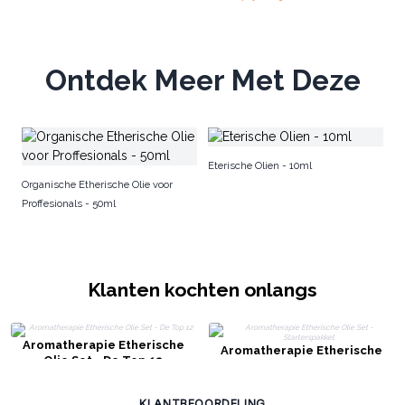
Ontdek Meer Met Deze
BI
Eterische Olien - 10ml
Organische Etherische Olie voor
Proffesionals - 50ml
Klanten kochten onlangs
Aromatherapie Etherische
Aromatherapie Etherische
Olie Set - De Top 12
Olie Set - Starterspakket
KLANTBEOORDELING