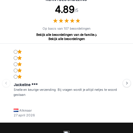
4.89
/5
★
★
★
★
★
★
★
★
★
★
Op basis van 107 beoordelingen
Bekijk alle beoordelingen van de familie
Bekijk alle beoordelingen
Jackeline ***
Snelle en keurige verzending. Bij vragen wordt je altijd netjes te woord
gestaan
Alkmaar
27 april 2026