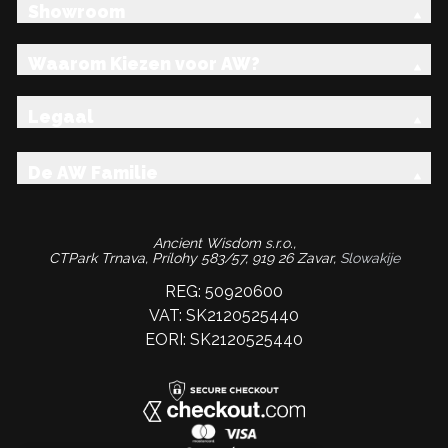
Showroom
Waarom Kiezen voor AW?
Legaal
De AW Familie
Ancient Wisdom s.r.o.,
CTPark Trnava, Prílohy 583/57, 919 26 Zavar,
Slowakije
REG: 50920600
VAT: SK2120525440
EORI: SK2120525440