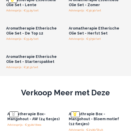
100% puur
Olie Set - Lente
Olie Set - Zomer
Handgemaakt
Adviesprijs : €33.25/set
Adviesprijs : €30.30/set
Log in of registreer u voor
Log in of registreer u voor
Vegan vriendelijk
groothandelsprijzen.
groothandelsprijzen.
Dierproefvrij
Aromatherapie Etherische
Aromatherapie Etherische
Omarm de kunst van aromatherapie en ontdek de vele
Olie Set - De Top 12
Olie Set - Herfst Set
voordelen die het te bieden heeft.
Adviesprijs : €33.25/set
Adviesprijs : €37.50/set
Log in of registreer u voor
groothandelsprijzen.
Aromatherapie Etherische
Olie Set - Starterspakket
Adviesprijs : €30.31/set
Verkoop Meer met Deze
Aromatherapie Box-
Aromathrapie Box -
Mangohout - AW (24 flesjes)
Mangohout - Bloem motief
(12 flesjes)
Adviesprijs : €35.00/doos
Adviesprijs : €23.00/Stuk