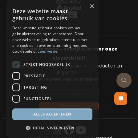
×
Deze website maakt
gebruik van cookies.
Deze website gebruikt cookies om uw
gebruikerservaring te verbeteren. Door
onze website te gebruiken, stemt u in met
alle cookies in overeenstemming met ons
Mis niets meer – schrijf u in voor onze
Cookiebeleid.
Lees verder
nieuwsbrief!
STRIKT NOODZAKELIJK
Exclusieve aanbiedingen, nieuwe producten en
inspiratie –
PRESTATIE
elke week vers in uw inbox.
TARGETING
Email address
FUNCTIONEEL
Abonneren
ALLES ACCEPTEREN
DETAILS WEERGEVEN