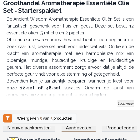
Groothandel Aromatherapie Essentiële Olie
Set - Starterspakket
De Ancient Wisdom Aromatherapie Essentiële Oliën Set is een
fantastisch geschenk voor huis en geest. Deze set bevat 12
essentiële oliën (5 ml elk) en 2 pipetten.
Of je nu een ervaren aromatherapeut bent of een beginner op
zoek naar rust, deze set heeft voor ieder wat wils. Ontketen de
kracht van aromatherapie met een harmonieuze mix van
bloemige, muntige, houtachtige, kruidige en kruidachtige
geuren. Het diverse assortiment zorgt ervoor dat je altijd de
perfecte geur vindt voor elke stemming of gelegenheid.
Bovendien kun je aanzienlijk besparen wanneer je kiest voor
onze
12-set of 48-set
variaties. Omarm de kunst van
aromatherapie zonder je budget te overschrijden.
Of je nu wilt ontspannen en stress verminderen, je energie wilt
Lees meer
verhogen, of gewoon wilt genieten van de schoonheid van
natuurlijke aroma’s, onze Ancient Wisdom Aromatherapie
Weergeven
5
van
5
producten
Essentiële Oliën Set biedt voor ieder wat wils.
Log in of registreer u voor
Log in of registreer u voor
Nieuwe aankomsten
Aanbevolen
Productcode
groothandelsprijzen.
groothandelsprijzen.
Inbegrepen:
12x 5ml flesjes + 2 pipetten
Aromatherapie Essentiële
Aromatherapie Essentiële