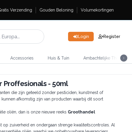
ratis Verzending
Gouden Beloning
Volumekortingen
Login
Register
Accessories
Huis & Tuin
Ambachtelijke Thee
 Proffesionals - 50ml
nten die zijn geteeld zonder pesticiden, kunstmest of
 kunnen afkomstig zijn van producten waarbij dit soort
ële oliën, dan is onze nieuwe reeks
Groothandel
 op zuiverheid en ondergaan strenge kwaliteitscontroles. Al
sessentiële oliën, waarbij we onbetrouwbare leveranciers