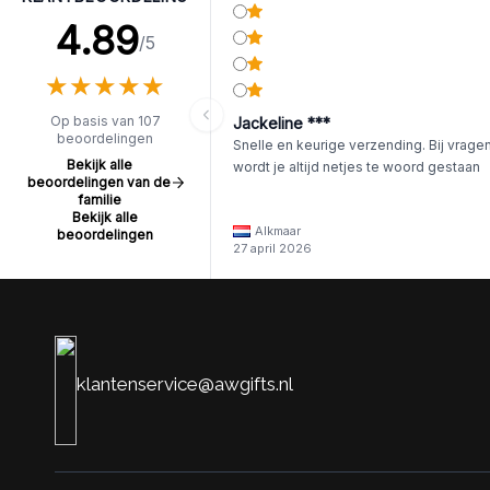
4.89
/5
★
★
★
★
★
★
★
★
★
★
Op basis van 107
Jackeline ***
beoordelingen
Snelle en keurige verzending. Bij vrage
Bekijk alle
wordt je altijd netjes te woord gestaan
beoordelingen van de
familie
Bekijk alle
Alkmaar
beoordelingen
27 april 2026
klantenservice@awgifts.nl