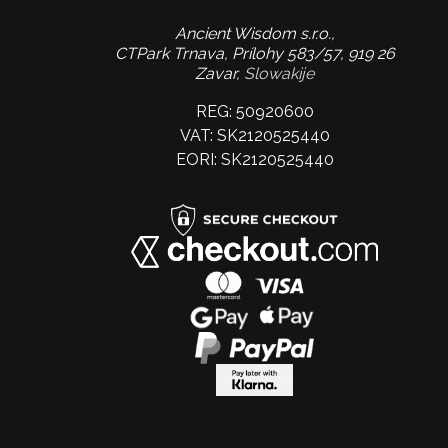
Ancient Wisdom s.r.o.,
CTPark Trnava, Prílohy 583/57, 919 26
Zavar,
Slowakije
REG: 50920600
VAT: SK2120525440
EORI: SK2120525440