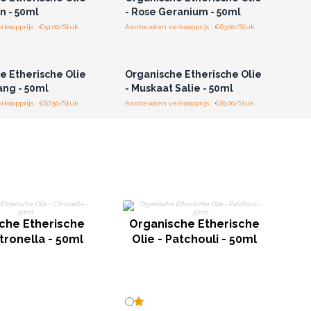
in - 50ml
- Rose Geranium - 50ml
koopprijs : €51.00/Stuk
Aanbevolen verkoopprijs : €63.00/Stuk
of registreer u voor
Log in of registreer u voor
thandelsprijzen.
groothandelsprijzen.
e Etherische Olie
Organische Etherische Olie
ang - 50ml
- Muskaat Salie - 50ml
koopprijs : €67.50/Stuk
Aanbevolen verkoopprijs : €81.00/Stuk
O
O
che Etherische
Organische Etherische
itronella - 50ml
Olie - Patchouli - 50ml