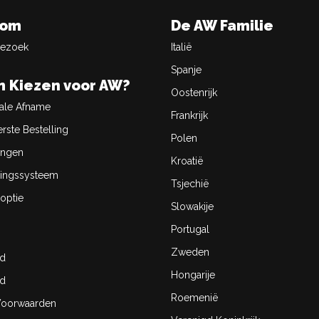
oom
De AW Familie
Bezoek
Italië
Spanje
 Kiezen voor AW?
Oostenrijk
ale Afname
Frankrijk
rste Bestelling
Polen
ingen
Kroatië
ingssysteem
Tsjechië
optie
Slowakije
Portugal
Zweden
id
Hongarije
id
Roemenië
oorwaarden