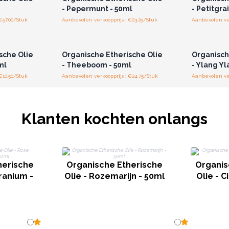
- Pepermunt - 50ml
- Petitgra
€57.00/Stuk
Aanbevolen verkoopprijs : €23.25/Stuk
Aanbevolen ver
r u voor
Log in of registreer u voor
Log in 
jzen.
groothandelsprijzen.
groo
sche Olie
Organische Etherische Olie
Organisch
ml
- Theeboom - 50ml
- Ylang Yl
€10.50/Stuk
Aanbevolen verkoopprijs : €24.75/Stuk
Aanbevolen ver
Klanten kochten onlangs
herische
Organische Etherische
Organis
ranium -
Olie - Rozemarijn - 50ml
Olie - C