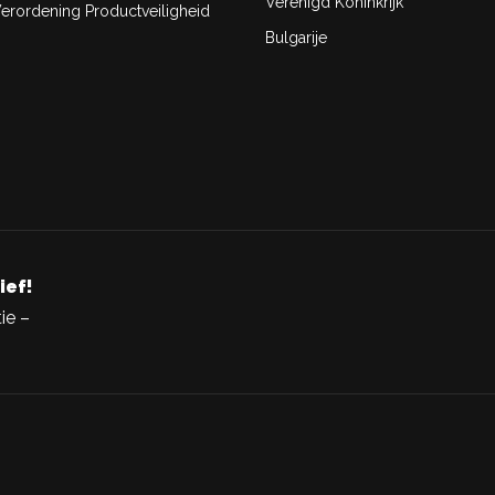
Verenigd Koninkrijk
rordening Productveiligheid
Bulgarije
ief!
ie –