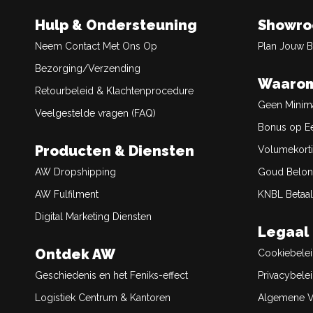
Hulp & Ondersteuning
Showr
Neem Contact Met Ons Op
Plan Jouw 
Bezorging/Verzending
Waarom
Retourbeleid & Klachtenprocedure
Geen Minim
Veelgestelde vragen (FAQ)
Bonus op Ee
Producten & Diensten
Volumekort
AW Dropshipping
Goud Belon
AW Fulfilment
KNBL Betaal
Digital Marketing Diensten
Legaal
Ontdek AW
Cookiebele
Geschiedenis en het Feniks-effect
Privacybele
Logistiek Centrum & Kantoren
Algemene V