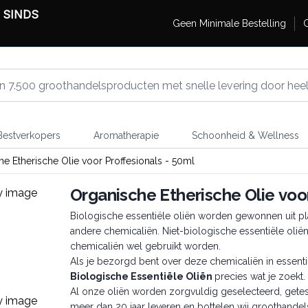
 SINDS
Geen Minimale Bestelling
G
estverkopers
Aromatherapie
Schoonheid & Wellness
e Etherische Olie voor Proffesionals - 50ml
Organische Etherische Olie voor
Biologische essentiële oliën worden gewonnen uit pla
andere chemicaliën. Niet-biologische essentiële oliën
chemicaliën wel gebruikt worden.
Als je bezorgd bent over deze chemicaliën in essenti
Biologische Essentiële Oliën
precies wat je zoekt.
Al onze oliën worden zorgvuldig geselecteerd, getest
meer dan 20 jaar leveren en bottelen wij groothandel