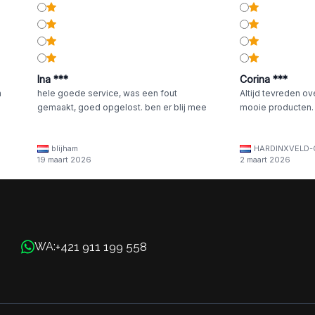
Ina ***
Corina ***
n
hele goede service, was een fout
Altijd tevreden ov
gemaakt, goed opgelost. ben er blij mee
mooie producten.
blijham
HARDINXVELD-
19 maart 2026
2 maart 2026
+421 911 199 558
WA: