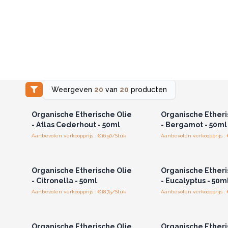
Weergeven
20
van
20
producten
Log in of registreer u voor
Log in of registree
groothandelsprijzen.
groothandelspri
Organische Etherische Olie
Organische Etheri
- Atlas Cederhout - 50ml
- Bergamot - 50ml
Aanbevolen verkoopprijs : €16.50/Stuk
Aanbevolen verkoopprijs : 
Log in of registreer u voor
Log in of registree
groothandelsprijzen.
groothandelspri
Organische Etherische Olie
Organische Etheri
- Citronella - 50ml
- Eucalyptus - 50m
Aanbevolen verkoopprijs : €18.75/Stuk
Aanbevolen verkoopprijs : 
Log in of registreer u voor
Log in of registree
groothandelsprijzen.
groothandelspri
Organische Etherische Olie
Organische Etheri