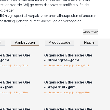
aliteit en waarde. Wij geloven dat onze essentiële oliën de
kt bieden.
liën
zijn speciaal verpakt voor aromatherapeuten of anderen
stelling gebotteld, met kindveilige en verzegelde
ke batch is gecodeerd en voorzien van een
Lees meer
r inwendig gebruik.
n
Aanbevolen
Productcode
Naam
ntiële Oliën en bied professionele therapie aan je
of registreer u voor
Log in of registreer u voor
thandelsprijzen.
groothandelsprijzen.
e Etherische Olie
Organische Etherische Olie
- 50ml
- Citroengras - 50ml
koopprijs : €20.25/Stuk
Aanbevolen verkoopprijs : €17.25/Stuk
of registreer u voor
Log in of registreer u voor
thandelsprijzen.
groothandelsprijzen.
e Etherische Olie
Organische Etherische Olie
m - 50ml
- Grapefruit - 50ml
koopprijs : €84.30/Stuk
Aanbevolen verkoopprijs : €49.50/Stuk
of registreer u voor
Log in of registreer u voor
thandelsprijzen.
groothandelsprijzen.
e Etherische Olie
Organische Etherische Olie