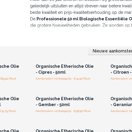
geleidelijk uitsluiten en altijd streven naar betere kw
beste kwaliteit en prijs-kwaliteitverhouding op de mar
De
Professionele 50 ml Biologische Essentiële O
die grotere hoeveelheden gebruiken. Ze worden op be
druppelcaps om perfecte kwaliteit te garanderen. El
houdbaarheidsdatum.
NB: Onze essentiële oliën zijn niet geschikt voo
Nieuwe aankomste
Bestel vandaag nog deze 50 ml Biologische Esse
r u voor
Log in of registreer u voor
Log in 
jzen.
groothandelsprijzen.
groo
klanten.
sche Olie
Organische Etherische Olie
Organisch
- Cipres - 50ml
- Citroen 
€85.50/Stuk
Aanbevolen verkoopprijs : €31.50/Stuk
Aanbevolen ver
r u voor
Log in of registreer u voor
Log in 
jzen.
groothandelsprijzen.
groo
sche Olie
Organische Etherische Olie
Organisch
l
- Gember - 50ml
- Geraniu
€15.75/Stuk
Aanbevolen verkoopprijs : €58.50/Stuk
Aanbevolen ver
r u voor
Log in of registreer u voor
Log in 
jzen.
groothandelsprijzen.
groo
sche Olie
Organische Etherische Olie
Organisch