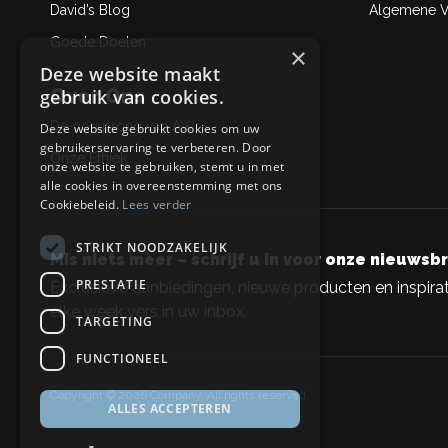
David’s Blog
Algemene Ve
Goede Doelen
×
Deze website maakt
Over Ons
gebruik van cookies.
De oorsprong van AW
Deze website gebruikt cookies om uw
gebruikerservaring te verbeteren. Door
Onze Ethiek
onze website te gebruiken, stemt u in met
alle cookies in overeenstemming met ons
Cookiebeleid.
Lees verder
STRIKT NOODZAKELIJK
Mis niets meer – schrijf u in voor onze nieuwsbr
PRESTATIE
Exclusieve aanbiedingen, nieuwe producten en inspirat
elke week vers in uw inbox.
TARGETING
FUNCTIONEEL
Copyright © 2026 Company, All rights reserved.
ALLES ACCEPTEREN