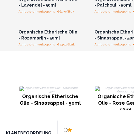
- Lavendel - 50ml
- Patchouli - 50ml
Aanbevolen verkoopprijs : €61.50/Stuk
Aanbevolen verkoopprijs : 
Log in of registreer u voor
Log in of registree
groothandelsprijzen.
groothandelspri
Organische Etherische Olie
Organische Etheri
- Rozemarijn - 50ml
- Sinaasappel - 50
Aanbevolen verkoopprijs : €24.00/Stuk
Aanbevolen verkoopprijs : 
Organische Etherische
Organische Et
Olie - Sinaasappel - 50ml
Olie - Rose Ge
50ml
KLANTBEOORDELING