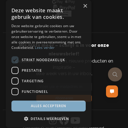
×
Deze website maakt
gebruik van cookies.
Deze website gebruikt cookies om uw
gebruikerservaring te verbeteren. Door
onze website te gebruiken, stemt u in met
alle cookies in overeenstemming met ons
Mis niets meer – schrijf u in voor onze
Cookiebeleid.
Lees verder
nieuwsbrief!
STRIKT NOODZAKELIJK
Exclusieve aanbiedingen, nieuwe producten en
inspiratie –
PRESTATIE
elke week vers in uw inbox.
TARGETING
Email address
FUNCTIONEEL
Abonneren
ALLES ACCEPTEREN
DETAILS WEERGEVEN