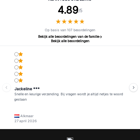
4.89
/5
★
★
★
★
★
★
★
★
★
★
Op basis van 107 beoordelingen
Bekijk alle beoordelingen van de familie
Bekijk alle beoordelingen
Jackeline ***
Snelle en keurige verzending. Bij vragen wordt je altijd netjes te woord
gestaan
Alkmaar
27 april 2026