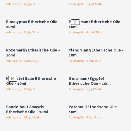
Adviesprijs : €3.95/Stuk
Adviesprijs : €3.75/Stuk
Log in of registreer u voor
Log in of registreer u voor
groothandelsprijzen.
groothandelsprijzen.
Eucalyptus Etherische Olie -
Pepermunt Etherische Olie -
10ml
10ml
Adviesprijs : €3.69/Stuk
Adviesprijs : €4.06/Stuk
Log in of registreer u voor
Log in of registreer u voor
groothandelsprijzen.
groothandelsprijzen.
Rozemarijn Etherische Olie -
Ylang Ylang Etherische Olie -
10ml
10ml
Adviesprijs : €4.06/Stuk
Adviesprijs : €7.81/Stuk
Log in of registreer u voor
Log in of registreer u voor
groothandelsprijzen.
groothandelsprijzen.
Muscatel Salie Etherische
Geranium (Egypte)
Olie - 10ml
Etherische Olie - 10ml
Adviesprijs : €8.69/Stuk
Adviesprijs : €9.38/Stuk
Log in of registreer u voor
Log in of registreer u voor
groothandelsprijzen.
groothandelsprijzen.
Sandelhout Amayris
Patchouli Etherische Olie -
Etherische Olie - 10ml
10ml
Adviesprijs : €8.44/Stuk
Adviesprijs : €6.19/Stuk
Log in of registreer u voor
Log in of registreer u voor
groothandelsprijzen.
groothandelsprijzen.