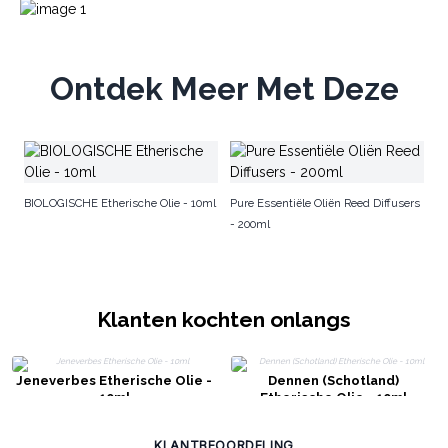
Ontdek Meer Met Deze
Ba
BIOLOGISCHE Etherische Olie - 10ml
Pure Essentiële Oliën Reed Diffusers
- 200ml
Klanten kochten onlangs
Jeneverbes Etherische Olie -
Dennen (Schotland)
10ml
Etherische Olie - 10ml
KLANTBEOORDELING