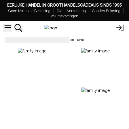
EERLIJKE HANDEL IN GROOTHANDELSCADEAUS SINDS 1995
Geen Minimale Bestelling
Gratis Verzending
Gouden Beloning
Volumekortingen
Essentiële oliën
Eterische Olien - 10ml