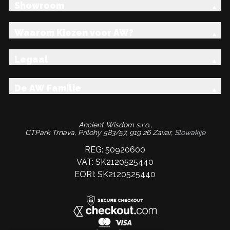
Showroom
Waarom Kiezen voor AW?
Legaal
De AW Familie
Ancient Wisdom s.r.o.,
CTPark Trnava, Prílohy 583/57, 919 26 Zavar,
Slowakije
REG: 50920600
VAT: SK2120525440
EORI: SK2120525440