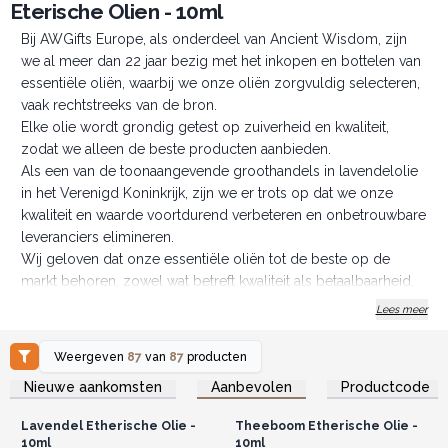
Eterische Olien - 10ml
Bij AWGifts Europe, als onderdeel van Ancient Wisdom, zijn
we al meer dan 22 jaar bezig met het inkopen en bottelen van
essentiële oliën, waarbij we onze oliën zorgvuldig selecteren,
vaak rechtstreeks van de bron.
Elke olie wordt grondig getest op zuiverheid en kwaliteit,
zodat we alleen de beste producten aanbieden.
Als een van de toonaangevende groothandels in lavendelolie
in het Verenigd Koninkrijk, zijn we er trots op dat we onze
kwaliteit en waarde voortdurend verbeteren en onbetrouwbare
leveranciers elimineren.
Wij geloven dat onze essentiële oliën tot de beste op de
markt behoren, zowel wat betreft kwaliteit als betaalbaarheid.
Hier is ons overzicht van de
Top 12 Essentiële Oliën
. U kunt
Lees meer
ook geïnteresseerd zijn in onze
Biologische essentiële
oliën.
Weergeven
87
van
87
producten
NB: Onze essentiële oliën zijn niet geschikt voor
Log in of registreer u voor
Log in of registreer u voor
Nieuwe aankomsten
Aanbevolen
Productcode
groothandelsprijzen.
groothandelsprijzen.
inwendig gebruik.
Bied uw klanten vandaag nog een uitzonderlijk
Lavendel Etherische Olie -
Theeboom Etherische Olie -
assortiment essentiële oliën voor aromatherapie aan
10ml
10ml