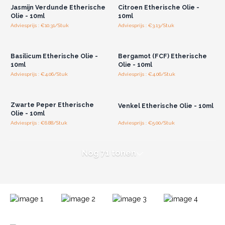
Jasmijn Verdunde Etherische
Citroen Etherische Olie -
Olie - 10ml
10ml
Adviesprijs : €10.31/Stuk
Adviesprijs : €3.13/Stuk
Log in of registreer u voor
Log in of registreer u voor
groothandelsprijzen.
groothandelsprijzen.
Basilicum Etherische Olie -
Bergamot (FCF) Etherische
10ml
Olie - 10ml
Adviesprijs : €4.06/Stuk
Adviesprijs : €4.06/Stuk
Log in of registreer u voor
Log in of registreer u voor
groothandelsprijzen.
groothandelsprijzen.
Zwarte Peper Etherische
Venkel Etherische Olie - 10ml
Olie - 10ml
Adviesprijs : €6.88/Stuk
Adviesprijs : €5.00/Stuk
Nog 71 tonen