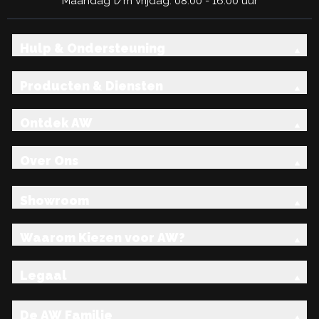
Maandag t/m Vrijdag: 08:00 - 16:00 uur
Hulp & Ondersteuning
Producten & Diensten
Ontdek AW
Over Ons
Showroom
Waarom Kiezen voor AW?
Legaal
De AW Familie