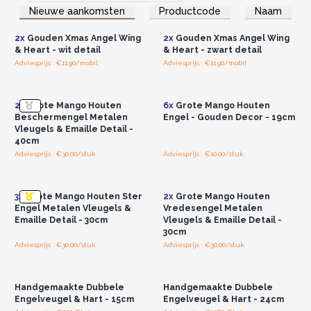
Log in of registreer u voor
Log in of registreer u voor
Nieuwe aankomsten
Productcode
Naam
groothandelsprijzen.
groothandelsprijzen.
2x
Gouden Xmas Angel Wing
2x
Gouden Xmas Angel Wing
& Heart - wit detail
& Heart - zwart detail
Adviesprijs : €11.90/mobil
Adviesprijs : €11.90/mobil
Log in of registreer u voor
Log in of registreer u voor
groothandelsprijzen.
groothandelsprijzen.
2x
Grote Mango Houten
6x
Grote Mango Houten
Beschermengel Metalen
Engel - Gouden Decor - 19cm
Vleugels & Emaille Detail -
40cm
Adviesprijs : €30.00/stuk
Adviesprijs : €10.00/stuk
Log in of registreer u voor
Log in of registreer u voor
groothandelsprijzen.
groothandelsprijzen.
3x
Grote Mango Houten Ster
2x
Grote Mango Houten
Engel Metalen Vleugels &
Vredesengel Metalen
Emaille Detail - 30cm
Vleugels & Emaille Detail -
30cm
Adviesprijs : €30.00/stuk
Adviesprijs : €30.00/stuk
Log in of registreer u voor
Log in of registreer u voor
groothandelsprijzen.
groothandelsprijzen.
Handgemaakte Dubbele
Handgemaakte Dubbele
Engelveugel & Hart - 15cm
Engelveugel & Hart - 24cm