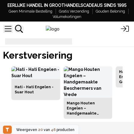
EERLIJKE HANDEL IN GROOTHANDELSCADEAUS SINDS 1995
Geen Minimale Bestelling
Gratis Verzending
Gouden Beloning
Volumekortingen
Kerstversiering
Kerstversiering
Hati-Ha
Engel i
Gesche
Hati - Hati Engelen -
Suar Hout
Mango Houten
Engelen –
Handgemaakte
Beschermers van
Vrede
Weergeven
20
van
46
producten