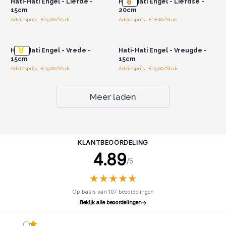
Hati-Hati Engel - Liefde -
Hati-Hati Engel - Liefdse -
15cm
20cm
Adviesprijs : €15.00/Stuk
Adviesprijs : €18.10/Stuk
Log in of registreer u voor
Log in of registreer u voor
groothandelsprijzen.
groothandelsprijzen.
Hati-Hati Engel - Vrede -
Hati-Hati Engel - Vreugde -
15cm
15cm
Adviesprijs : €15.00/Stuk
Adviesprijs : €15.00/Stuk
Meer laden
KLANTBEOORDELING
4.89
/5
★
★
★
★
★
★
★
★
★
★
Op basis van 107 beoordelingen
Bekijk alle beoordelingen