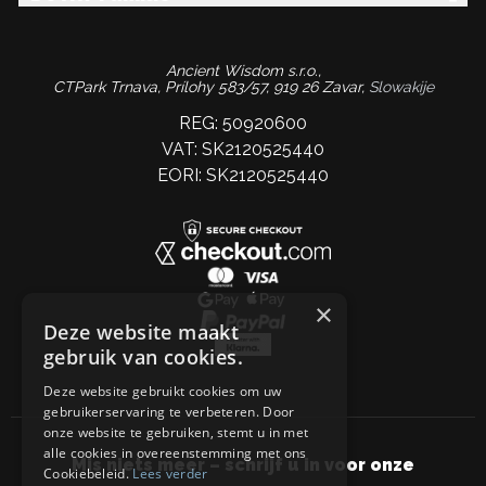
Ancient Wisdom s.r.o.,
CTPark Trnava, Prílohy 583/57, 919 26 Zavar,
Slowakije
REG: 50920600
VAT: SK2120525440
EORI: SK2120525440
×
Deze website maakt
gebruik van cookies.
Deze website gebruikt cookies om uw
gebruikerservaring te verbeteren. Door
onze website te gebruiken, stemt u in met
alle cookies in overeenstemming met ons
Mis niets meer – schrijf u in voor onze
Cookiebeleid.
Lees verder