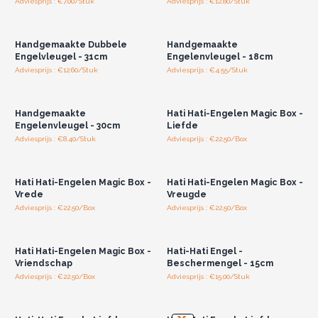
Adviesprijs : €7.00/Stuk
Adviesprijs : €12.80/Stuk
Log in of registreer u voor
Log in of registreer u voor
groothandelsprijzen.
groothandelsprijzen.
Handgemaakte Dubbele
Handgemaakte
Engelvleugel - 31cm
Engelenvleugel - 18cm
Adviesprijs : €12.60/Stuk
Adviesprijs : €4.55/Stuk
Log in of registreer u voor
Log in of registreer u voor
groothandelsprijzen.
groothandelsprijzen.
Handgemaakte
Hati Hati-Engelen Magic Box -
Engelenvleugel - 30cm
Liefde
Adviesprijs : €8.40/Stuk
Adviesprijs : €22.50/Box
Log in of registreer u voor
Log in of registreer u voor
groothandelsprijzen.
groothandelsprijzen.
Hati Hati-Engelen Magic Box -
Hati Hati-Engelen Magic Box -
Vrede
Vreugde
Adviesprijs : €22.50/Box
Adviesprijs : €22.50/Box
Log in of registreer u voor
Log in of registreer u voor
groothandelsprijzen.
groothandelsprijzen.
Hati Hati-Engelen Magic Box -
Hati-Hati Engel -
Vriendschap
Beschermengel - 15cm
Adviesprijs : €22.50/Box
Adviesprijs : €15.00/Stuk
Log in of registreer u voor
Log in of registreer u voor
groothandelsprijzen.
groothandelsprijzen.