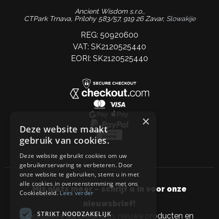
Ancient Wisdom s.r.o.,
CTPark Trnava, Prílohy 583/57, 919 26 Zavar,
Slowakije
REG: 50920600
VAT: SK2120525440
EORI: SK2120525440
×
Deze website maakt
gebruik van cookies.
Deze website gebruikt cookies om uw
gebruikerservaring te verbeteren. Door
onze website te gebruiken, stemt u in met
alle cookies in overeenstemming met ons
Mis niets meer – schrijf u in voor onze
Cookiebeleid.
Lees verder
nieuwsbrief!
STRIKT NOODZAKELIJK
Exclusieve aanbiedingen, nieuwe producten en