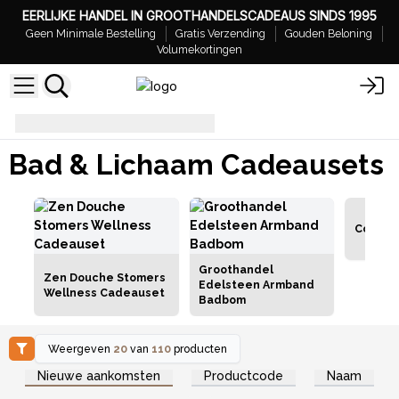
EERLIJKE HANDEL IN GROOTHANDELSCADEAUS SINDS 1995
Geen Minimale Bestelling
Gratis Verzending
Gouden Beloning
Volumekortingen
Bad & Lichaam Cadeausets
Bad & Lichaam Cadeausets
Cockta
Groothandel
Zen Douche Stomers
Edelsteen Armband
Wellness Cadeauset
Badbom
Weergeven
20
van
110
producten
Log in of registreer u voor
Log in of registreer u voor
Nieuwe aankomsten
Productcode
Naam
groothandelsprijzen.
groothandelsprijzen.