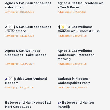
Agnes & Cat Geurcadeauset
Agnes & Cat Geurcadeauset
- Moroccan
- Tea & Roses
Adviesprijs : €17.40/Stuk
Adviesprijs : €17.40/Stuk
Log in of registreer u voor
Log in of registreer u voor
groothandelsprijzen.
groothandelsprijzen.
Agnes & Cat Geurcadeauset
Agnes & Cat Wellness
- Windemere
Cadeauset - Bloom & Bliss
Adviesprijs : €17.40/Stuk
Adviesprijs : €29.95/Stuk
Log in of registreer u voor
Log in of registreer u voor
groothandelsprijzen.
groothandelsprijzen.
Agnes & Cat Wellness
Agnes & Cat Wellness
Cadeauset - Lake Breeze
Cadeauset - Moroccan
Morning
Adviesprijs : €29.95/Stuk
Adviesprijs : €29.95/Stuk
Log in of registreer u voor
Log in of registreer u voor
groothandelsprijzen.
groothandelsprijzen.
4x
Amethist Gem Armband
Badzout in Flacons -
Badbom
Cadeaupakket van 7
Adviesprijs : €12.50/stuk
Adviesprijs : €22.70/Pack
Log in of registreer u voor
Log in of registreer u voor
groothandelsprijzen.
groothandelsprijzen.
Betoverend Hart Hemel Bad
4x
Betoverend Harten
Hart Cadeauset
Paradijs