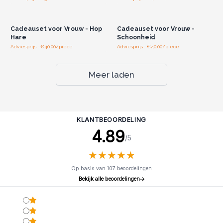
Log in of registreer u voor
Log in of registreer u voor
groothandelsprijzen.
groothandelsprijzen.
Cadeauset voor Vrouw - Hop
Cadeauset voor Vrouw -
Hare
Schoonheid
Adviesprijs : €40.00/piece
Adviesprijs : €40.00/piece
Meer laden
KLANTBEOORDELING
4.89
/5
★
★
★
★
★
★
★
★
★
★
Op basis van 107 beoordelingen
Bekijk alle beoordelingen