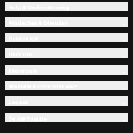
Hulp & Ondersteuning
Producten & Diensten
Ontdek AW
Over Ons
Showroom
Waarom Kiezen voor AW?
Legaal
De AW Familie