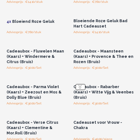
Adviesprijs : €14.10/stuk
Adviesprijs : €7.60/stuk
Log in of registreer u voor
Log in of registreer u voor
groothandelsprijzen.
groothandelsprijzen.
Bloeiende Roze Geluk Bad
4x
Bloeiend Roze Geluk
Hart Cadeauset
Adviesprijs : €7.60/stuk
Adviesprijs : €14.10/stuk
Log in of registreer u voor
Log in of registreer u voor
groothandelsprijzen.
groothandelsprijzen.
Cadeaubox - Fluwelen Maan
Cadeaubox - Maansteen
(Kaars) + Windermere &
(Kaars) + Provence & Thee en
Citrus (Bruis)
Rozen (Bruis)
Adviesprijs : €30.00/Set
Adviesprijs : €30.00/Set
Log in of registreer u voor
Log in of registreer u voor
groothandelsprijzen.
groothandelsprijzen.
Cadeaubox - Parma Violet
Cadeaubox - Rabarber
(Kaars) + Zeezout en Mos &
(Kaars) + Witte Vijg & Veenbes
Dolly Blue (Bruis)
(Bruis)
Adviesprijs : €30.00/Set
Adviesprijs : €30.00/Set
Log in of registreer u voor
Log in of registreer u voor
groothandelsprijzen.
groothandelsprijzen.
Cadeaubox - Verse Citrus
Cadeauset voor Vrouw -
(Kaars) + Clementine &
Chakra
Mor.Roll (Bruis)
Adviesprijs : €30.00/Set
Adviesprijs : €40.00/piece