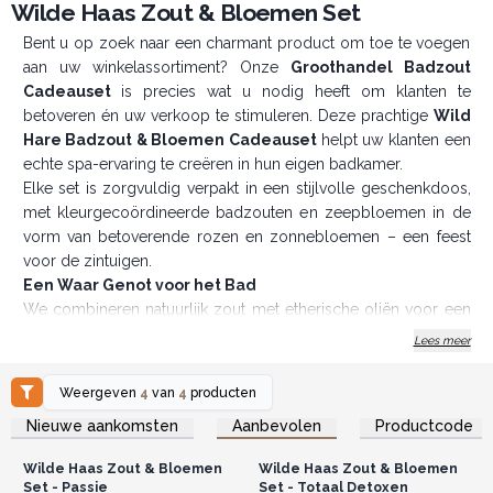
Wilde Haas Zout & Bloemen Set
Bent u op zoek naar een charmant product om toe te voegen
aan uw winkelassortiment? Onze
Groothandel Badzout
Cadeauset
is precies wat u nodig heeft om klanten te
betoveren én uw verkoop te stimuleren. Deze prachtige
Wild
Hare Badzout & Bloemen Cadeauset
helpt uw klanten een
echte spa-ervaring te creëren in hun eigen badkamer.
Elke set is zorgvuldig verpakt in een stijlvolle geschenkdoos,
met kleurgecoördineerde badzouten en zeepbloemen in de
vorm van betoverende rozen en zonnebloemen – een feest
voor de zintuigen.
Een Waar Genot voor het Bad
We combineren natuurlijk zout met etherische oliën voor een
aromatherapeutische ervaring van topklasse. Onze unieke
Lees meer
geurcombinaties bieden stimulerende, ontspannende,
ontgiftende of verwarmende effecten – afgestemd op elke
Weergeven
4
van
4
producten
klant. En het mooiste van alles: de luxe zeepbloemen zijn niet
Log in of registreer u voor
Log in of registreer u voor
Nieuwe aankomsten
Aanbevolen
Productcode
groothandelsprijzen.
groothandelsprijzen.
alleen decoratief, maar smelten langzaam in warm water,
waarbij ze hun heerlijke geur en hydraterende werking
Wilde Haas Zout & Bloemen
Wilde Haas Zout & Bloemen
vrijgeven voor een ultiem verwenmoment.
Set - Passie
Set - Totaal Detoxen