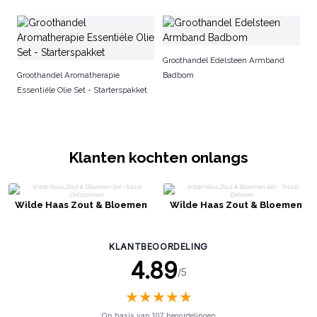
Ba
Groothandel Edelsteen Armband
Groothandel Aromatherapie
Badbom
Essentiële Olie Set - Starterspakket
Klanten kochten onlangs
Wilde Haas Zout & Bloemen
Wilde Haas Zout & Bloemen
Set -Totaal Ontspannen
Set - Totaal Detoxen
KLANTBEOORDELING
4.89
/5
★
★
★
★
★
★
★
★
★
★
Op basis van 107 beoordelingen