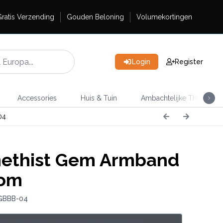
ratis Verzending
Gouden Beloning
Volumekortingen
Login
Register
Accessories
Huis & Tuin
Ambachtelijke Thee
04
ethist Gem Armband
om
 GBBB-04