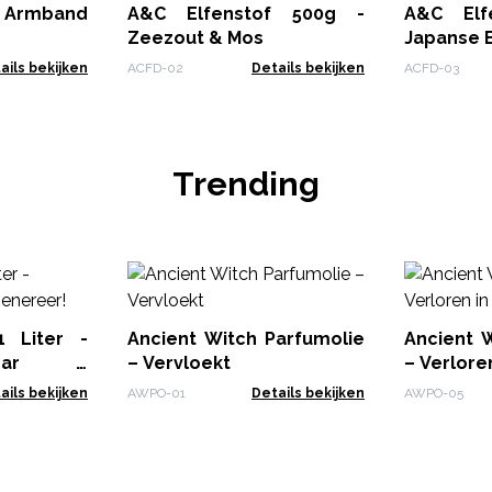
 Armband
A&C Elfenstof 500g -
A&C Elf
Zeezout & Mos
Japanse B
ails bekijken
ACFD-02
Details bekijken
ACFD-03
Trending
1 Liter -
Ancient Witch Parfumolie
Ancient 
par -
– Vervloekt
– Verlore
ails bekijken
AWPO-01
Details bekijken
AWPO-05