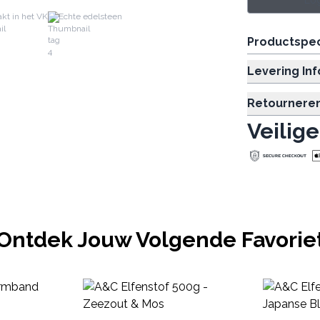
Log
kt in het VK
Echte edelsteen
Productspec
Levering In
Retournere
Veilige
Ontdek Jouw Volgende Favorie