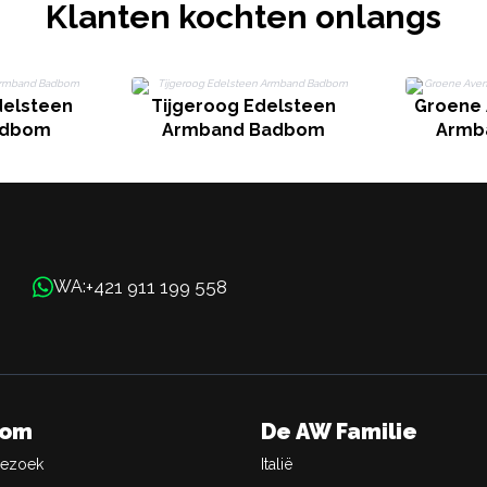
Klanten kochten onlangs
delsteen
Tijgeroog Edelsteen
Groene 
adbom
Armband Badbom
Armb
+421 911 199 558
WA:
oom
De AW Familie
Bezoek
Italië