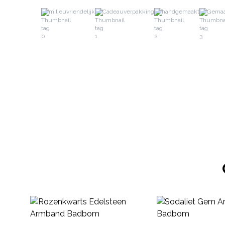
milieuvriendelijk
Cadeauverpakking
handgemaakt
Gemaa