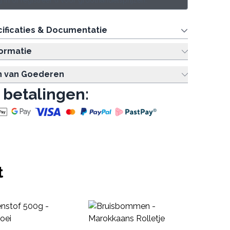
 in of registreer u voor groothandelsprijzen.
ificaties & Documentatie
formatie
n van Goederen
 betalingen:
t
Ch
Gr