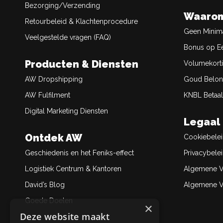
Bezorging/Verzending
Waarom
Retourbeleid & Klachtenprocedure
Geen Minim
Veelgestelde vragen (FAQ)
Bonus op Ee
Producten & Diensten
Volumekort
AW Dropshipping
Goud Belon
AW Fulfilment
KNBL Betaal
Digital Marketing Diensten
Legaal
Ontdek AW
Cookiebele
Geschiedenis en het Feniks-effect
Privacybele
Logistiek Centrum & Kantoren
Algemene V
David’s Blog
Algemene Ve
Goede Doelen
×
Deze website maakt