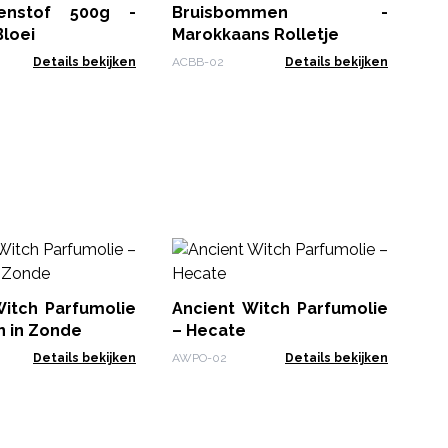
Ha
enstof 500g -
Bruisbommen -
CBF
Gl
loei
Marokkaans Rolletje
Details bekijken
ACBB-02
Details bekijken
An
– 
Witch Parfumolie
Ancient Witch Parfumolie
AWP
n in Zonde
– Hecate
Details bekijken
AWPO-02
Details bekijken