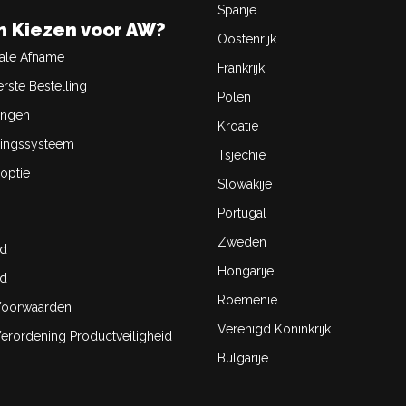
Spanje
 Kiezen voor AW?
Oostenrijk
ale Afname
Frankrijk
rste Bestelling
Polen
ingen
Kroatië
ingssysteem
Tsjechië
optie
Slowakije
Portugal
Zweden
id
Hongarije
id
Roemenië
oorwaarden
Verenigd Koninkrijk
rordening Productveiligheid
Bulgarije