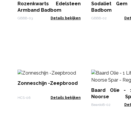
Rozenkwarts Edelsteen
Sodaliet Gem
Armband Badbom
Badbom
GBBB-03
Details bekijken
GBBB-02
Det
Zonneschijn -Zeepbrood
Baard Olie - 
Noorse S
HCS-06
Details bekijken
Regenereer!
BeardoB-02
Det