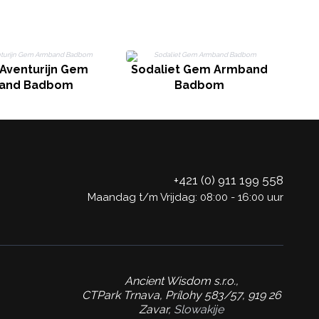
Aventurijn Gem
Sodaliet Gem Armband
W
and Badbom
Badbom
+421 (0) 911 199 558
Maandag t/m Vrijdag: 08:00 - 16:00 uur
Ancient Wisdom s.r.o.,
CTPark Trnava, Prílohy 583/57, 919 26
Zavar,
Slowakije