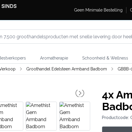
 SINDS
Geen Minimale Bestelling
G
estverkopers
Aromatherapie
Schoonheid & Wellness
 Verkoop
Groothandel Edelsteen Armband Badbom
GBBB-
4x
Am
Badb
Productcode: