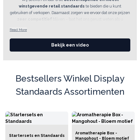
winstgevende retail standaards
te bieden die u kunt
gebruiken of verkopen. Daarnaast zorgen we ervoor dat onze prijzen
zeer competitief
blijven – laat het ons gerust weten als u
dezelfde producten ergens goedkoper kunt vinden.
Read More
Bekijk een video
Bestsellers Winkel Display
Standaards Assortimenten
Aromatherapie Box -
Startersets en Standaards
Mangohout - Bloem motief