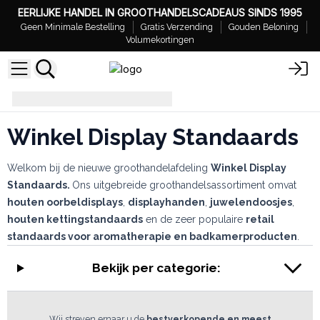
EERLIJKE HANDEL IN GROOTHANDELSCADEAUS SINDS 1995
Geen Minimale Bestelling
Gratis Verzending
Gouden Beloning
Volumekortingen
Winkel Display Standaards
Winkel Display Standaards
Welkom bij de nieuwe groothandelafdeling
Winkel Display
Standaards.
Ons uitgebreide groothandelsassortiment omvat
houten oorbeldisplays
,
displayhanden
,
juwelendoosjes
,
houten kettingstandaards
en de zeer populaire
retail
standaards voor aromatherapie en badkamerproducten
.
Bekijk per categorie:
Wij streven ernaar u de
bestverkopende en meest