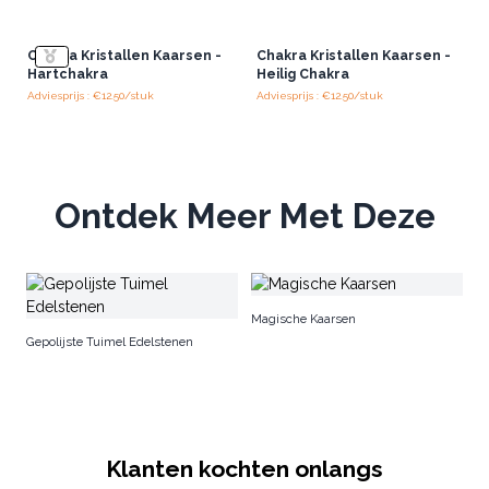
Chakra Kristallen Kaarsen -
Chakra Kristallen Kaarsen -
Hartchakra
Heilig Chakra
Adviesprijs : €12.50/stuk
Adviesprijs : €12.50/stuk
Ontdek Meer Met Deze
Ch
Magische Kaarsen
Gepolijste Tuimel Edelstenen
Klanten kochten onlangs