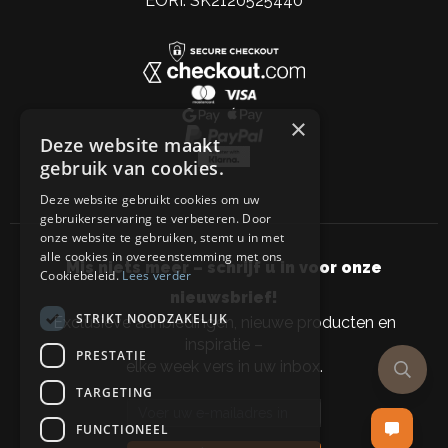
EORI: SK2120525440
×
Deze website maakt
gebruik van cookies.
Deze website gebruikt cookies om uw
gebruikerservaring te verbeteren. Door
onze website te gebruiken, stemt u in met
alle cookies in overeenstemming met ons
Mis niets meer – schrijf u in voor onze
Cookiebeleid.
Lees verder
nieuwsbrief!
STRIKT NOODZAKELIJK
Exclusieve aanbiedingen, nieuwe producten en
inspiratie –
PRESTATIE
elke week vers in uw inbox.
TARGETING
Email address
FUNCTIONEEL