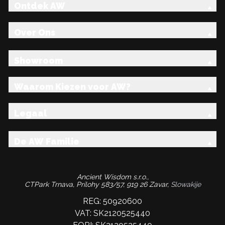
Ontdek AW
Over Ons
Showroom
Waarom Kiezen voor AW?
Legaal
De AW Familie
Ancient Wisdom s.r.o.,
CTPark Trnava, Prílohy 583/57, 919 26 Zavar,
Slowakije
REG: 50920600
VAT: SK2120525440