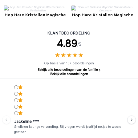
Hop Hare Kristallen Magische
Hop Hare Kristallen Magische
Bloemenkaars - De Geliefden
Bloemenkaars - De Leeuw
KLANTBEOORDELING
4.89
/5
★
★
★
★
★
★
★
★
★
★
Op basis van 107 beoordelingen
Bekijk alle beoordelingen van de familie
Bekijk alle beoordelingen
Jackeline ***
Snelle en keurige verzending. Bij vragen wordt je altijd netjes te woord
gestaan