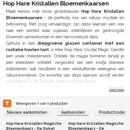
Hop Hare Kristallen Bloemenkaarsen
Maak kennis met onze gloednieuwe
Hop Hare Kristallen
Bloemenkaarsen
- de perfecte mix van natuur, mystiek en
betovering. Met zorg vervaardigd, zijn deze kaarsen een reis
naar een wereld waar sojawas, edelstenen en gedroogde
bloemen samenkomen in een harmonieuze dans.
Gehuld in een
diepgroene glazen container met een
rustieke houten lont
, is elke Hop Hare Crystal Magic Candle
een uniek meesterwerk. Ontdek de magie binnenin terwijl je
een edelsteen ontdekt, vergezeld van een snufje kleinere
edelstenen, wat resulteert in een verbluffende weergave van
natuurwonderen. De essentie van deze kaarsen wordt verder
versterkt door de delicate gedroogde bloemen.
Maar de magie houdt daar niet op. Onze kaarsen zijn verpakt in
Lees meer
een eenvoudige bedrukte doos die de deur opent naar
meeslepende verhalen. Duik in twee hoofdstukken van
Weergeven
8
van
8
producten
verhalen die door de rijken van verhaalpersonages weven.
Log in of registreer u voor
Log in of registreer u voor
Nieuwe aankomsten
Aanbevolen
Productcode
groothandelsprijzen.
groothandelsprijzen.
Maak kennis met de Magiër, sluit vriendschap met de Leeuw,
baad in de warmte van de Zon en meer.
Hop Hare Kristallen Magische
Hop Hare Kristallen Magische
Elke kaars heeft zijn eigen persoonlijkheid, zoals personages
Bloemenkaars - De Duivel
Bloemenkaars - De