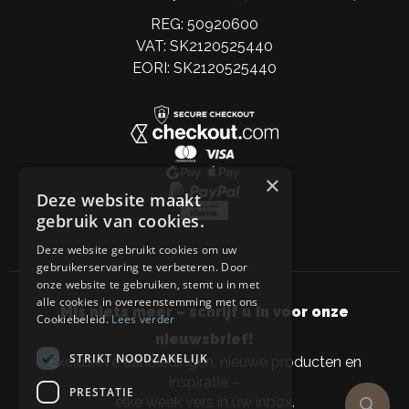
REG: 50920600
VAT: SK2120525440
EORI: SK2120525440
×
Deze website maakt
gebruik van cookies.
Deze website gebruikt cookies om uw
gebruikerservaring te verbeteren. Door
onze website te gebruiken, stemt u in met
alle cookies in overeenstemming met ons
Mis niets meer – schrijf u in voor onze
Cookiebeleid.
Lees verder
nieuwsbrief!
STRIKT NOODZAKELIJK
Exclusieve aanbiedingen, nieuwe producten en
inspiratie –
PRESTATIE
elke week vers in uw inbox.