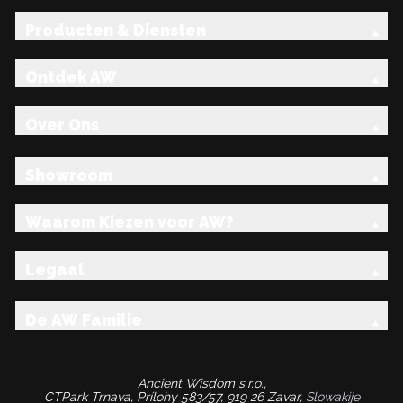
Producten & Diensten
Ontdek AW
Over Ons
Showroom
Waarom Kiezen voor AW?
Legaal
De AW Familie
Ancient Wisdom s.r.o.,
CTPark Trnava, Prílohy 583/57, 919 26 Zavar,
Slowakije