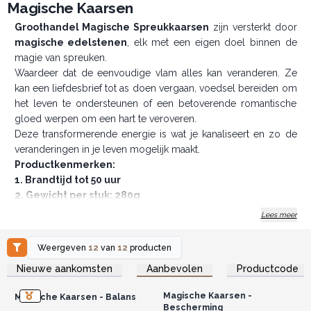
Magische Kaarsen
Groothandel Magische Spreukkaarsen
zijn versterkt door
magische edelstenen
, elk met een eigen doel binnen de
magie van spreuken.
Waardeer dat de eenvoudige vlam alles kan veranderen. Ze
kan een liefdesbrief tot as doen vergaan, voedsel bereiden om
het leven te ondersteunen of een betoverende romantische
gloed werpen om een hart te veroveren.
Deze transformerende energie is wat je kanaliseert en zo de
veranderingen in je leven mogelijk maakt.
Productkenmerken:
1. Brandtijd tot 50 uur
2. Gewicht per stuk: 280g
Bestel nu en zet een spreuk met deze magische
Lees meer
kaarsen!
Weergeven
12
van
12
producten
Log in of registreer u voor
Log in of registreer u voor
Nieuwe aankomsten
Aanbevolen
Productcode
groothandelsprijzen.
groothandelsprijzen.
Magische Kaarsen -
Magische Kaarsen - Balans
Bescherming