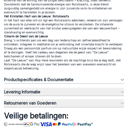
essentie van de koning van de jungle belichaamt – krachtig, maar beheerst.
Doordrenkt met de harmoniserende energie van Rotskwarts, is deze blend
zorgvuldig samengesteld om energie in zijn zuiverste vorm te ontketenen en
evenwicht te herstellen in je domein.
Het Kristallen Hart van de Leeuw: Rotskwarts
In het hart van elke roll-on ligt een Rotskwarts edelsteen, vereerd om zijn vermogen
om de aura te zuiveren en de energetische stroom te versterken. De inherente
zuiverheid en veerkracht van het kristal weerspiegelen die van een leeuwenhart –
standvastig en evenwichtig.
Omarm de Geest van de Leeuw
Breng 's ochtends aan om een dag van leiderschap en zelfverzekerdheid te
ontsteken. Integreer in meditatie om je verbinding met innerlijke kracht te verdiepen.
Draag als een persoonlijk parfum om op natuurlijke wijze respect en bewondering
af te dwingen. Geef het cadeau aan diegenen die de geest van "De Leeuw"
belichamen of ernaar streven dit te doen.
Laat "De Leeuw" van Hop Hare resoneren als de machtige brul die je dag leidt, met
Rotskwarts die de weg wijst naar het bereiken van een soeverein evenwicht en
majestueuze beheersing.
Productspecificaties & Documentatie
Levering Informatie
Retourneren van Goederen
Veilige betalingen: