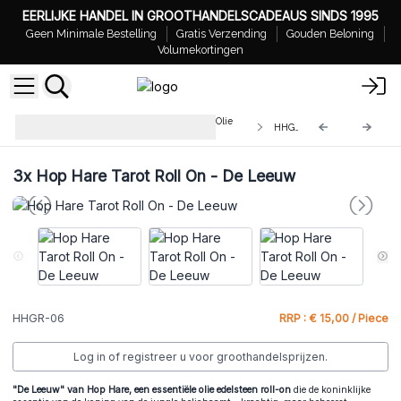
EERLIJKE HANDEL IN GROOTHANDELSCADEAUS SINDS 1995
Geen Minimale Bestelling
Gratis Verzending
Gouden Beloning
Volumekortingen
Groothandel Hop Hare Essentiële Olie
HHGR-06
Edelsteen Roll-Ons
3x
Hop Hare Tarot Roll On - De Leeuw
HHGR-06
RRP : € 15,00 / Piece
Log in of registreer u voor groothandelsprijzen.
"De Leeuw" van Hop Hare, een essentiële olie edelsteen roll-on
die de koninklijke