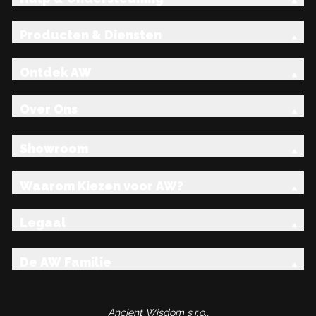
Producten & Diensten
Ontdek AW
Over Ons
Showroom
Waarom Kiezen voor AW?
Legaal
De AW Familie
Ancient Wisdom s.r.o.,