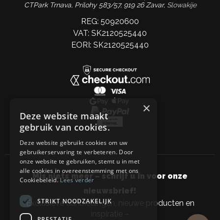
CTPark Trnava, Prílohy 583/57, 919 26 Zavar,
Slowakije
REG: 50920600
VAT: SK2120525440
EORI: SK2120525440
×
Deze website maakt
gebruik van cookies.
Deze website gebruikt cookies om uw
gebruikerservaring te verbeteren. Door
onze website te gebruiken, stemt u in met
alle cookies in overeenstemming met ons
Mis niets meer – schrijf u in voor onze
Cookiebeleid.
Lees verder
nieuwsbrief!
STRIKT NOODZAKELIJK
Exclusieve aanbiedingen, nieuwe producten en
inspiratie –
PRESTATIE