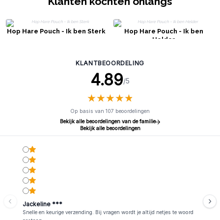
Klanten kochten onlangs
Hop Hare Pouch - Ik ben Sterk
Hop Hare Pouch - Ik ben
Helder
KLANTBEOORDELING
4.89
/5
★
★
★
★
★
★
★
★
★
★
Op basis van 107 beoordelingen
Bekijk alle beoordelingen van de familie
Bekijk alle beoordelingen
Jackeline ***
Snelle en keurige verzending. Bij vragen wordt je altijd netjes te woord