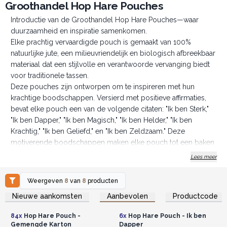
Groothandel Hop Hare Pouches
Introductie van de Groothandel Hop Hare Pouches—waar
duurzaamheid en inspiratie samenkomen.
Elke prachtig vervaardigde pouch is gemaakt van 100%
natuurlijke jute, een milieuvriendelijk en biologisch afbreekbaar
materiaal dat een stijlvolle en verantwoorde vervanging biedt
voor traditionele tassen.
Deze pouches zijn ontworpen om te inspireren met hun
krachtige boodschappen. Versierd met positieve affirmaties,
bevat elke pouch een van de volgende citaten: "Ik ben Sterk,"
"Ik ben Dapper," "Ik ben Magisch," "Ik ben Helder," "Ik ben
Krachtig," "Ik ben Geliefd," en "Ik ben Zeldzaam." Deze
motiverende boodschappen maken elke pouch tot een baken
van positiviteit.
Lees meer
Ideaal voor een scala aan toepassingen, van het opbergen van
make-up en sieraden tot het beschermen van kristallen en
Weergeven
8
van
8
producten
andere kleine schatten, deze pouches voldoen met gratie en
Log in of registreer u voor
Log in of registreer u voor
Nieuwe aankomsten
Aanbevolen
Productcode
groothandelsprijzen.
groothandelsprijzen.
functionaliteit aan diverse behoeften.
Of ze nu worden toegevoegd aan een geschenkmand of als
84x
Hop Hare Pouch -
6x
Hop Hare Pouch - Ik ben
een zelfstandig cadeau worden gegeven, deze pouches
Gemengde Karton
Dapper