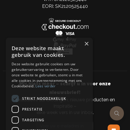
EORI: SK2120525440
×
Deze website maakt
gebruik van cookies.
Deze website gebruikt cookies om uw
gebruikerservaring te verbeteren. Door
onze website te gebruiken, stemt u in met
alle cookies in overeenstemming met ons
Mis niets meer – schrijf u in voor onze
Cookiebeleid.
Lees verder
nieuwsbrief!
STRIKT NOODZAKELIJK
Exclusieve aanbiedingen, nieuwe producten en
inspiratie –
PRESTATIE
elke week vers in uw inbox.
TARGETING
Email address