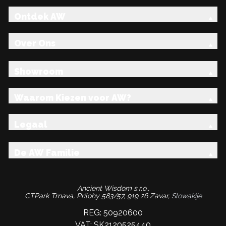
Ontdek AW
Over Ons
Showroom
Waarom Kiezen voor AW?
Legaal
De AW Familie
Ancient Wisdom s.r.o.,
CTPark Trnava, Prílohy 583/57, 919 26 Zavar,
Slowakije
REG: 50920600
VAT: SK2120525440