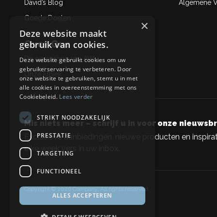
David’s Blog
Algemene Ve
Goede Doelen
×
Deze website maakt
Over Ons
gebruik van cookies.
De oorsprong van AW
Deze website gebruikt cookies om uw
gebruikerservaring te verbeteren. Door
Onze Ethiek
onze website te gebruiken, stemt u in met
alle cookies in overeenstemming met ons
Cookiebeleid.
Lees verder
STRIKT NOODZAKELIJK
Mis niets meer – schrijf u in voor onze nieuwsbr
PRESTATIE
Exclusieve aanbiedingen, nieuwe producten en inspirat
elke week vers in uw inbox.
TARGETING
FUNCTIONEEL
Copyright © 2026 Company, All rights reserved.
ALLES ACCEPTEREN