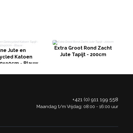
R
Extra Groot Rond Zacht
ine Jute en
Jute Tapijt - 200cm
ycled Katoen
 50x90cm - Blauw
+421 (0) 911 199 558
Maandag t/m Vrijdag: 08:00 - 16:00 uur