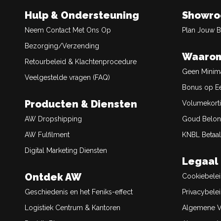
Hulp & Ondersteuning
Showr
Neem Contact Met Ons Op
Plan Jouw 
Bezorging/Verzending
Waarom
Retourbeleid & Klachtenprocedure
Geen Minim
Veelgestelde vragen (FAQ)
Bonus op Ee
Producten & Diensten
Volumekort
AW Dropshipping
Goud Belon
AW Fulfilment
KNBL Betaal
Digital Marketing Diensten
Legaal
Ontdek AW
Cookiebele
Geschiedenis en het Feniks-effect
Privacybele
Logistiek Centrum & Kantoren
Algemene V