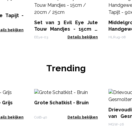
 Tapijt -
Set van 3 Evil Eye Jute
Middelg
Touw Mandjes - 15cm /
Handgew
ails bekijken
20cm / 25cm
Tapijt - 9
EEye-03
Details bekijken
HLRug-08
Trending
 Grijs
Grote Schatkist - Bruin
Drievou
van Ges
ails bekijken
ColB-40
Details bekijken
Hout
MGW-26