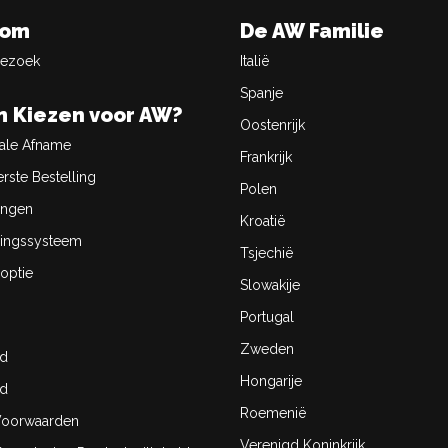
oom
De AW Familie
Bezoek
Italië
Spanje
 Kiezen voor AW?
Oostenrijk
ale Afname
Frankrijk
rste Bestelling
Polen
ingen
Kroatië
ingssysteem
Tsjechië
optie
Slowakije
Portugal
Zweden
id
Hongarije
id
Roemenië
oorwaarden
Verenigd Koninkrijk