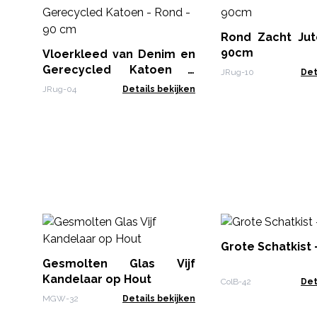
Rond Zacht Jute
90cm
Vloerkleed van Denim en
Gerecycled Katoen -
JRug-10
Det
Rond - 90 cm
JRug-04
Details bekijken
Grote Schatkist -
Gesmolten Glas Vijf
Kandelaar op Hout
ColB-42
Det
MGW-32
Details bekijken