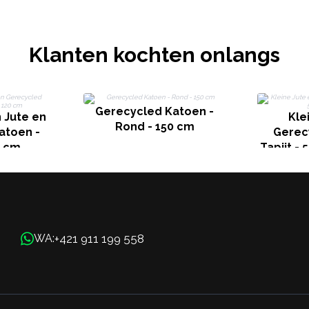
Klanten kochten onlangs
Gerecycled Katoen -
 Jute en
Kle
Rond - 150 cm
atoen -
Gerec
0 cm
Tapijt -
+421 911 199 558
WA: