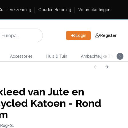
ratis Verzending
Gouden Beloning
Volumekortingen
Login
Register
Accessories
Huis & Tuin
Ambachtelijke Thee
kleed van Jute en
ycled Katoen - Rond
cm
JRug-01