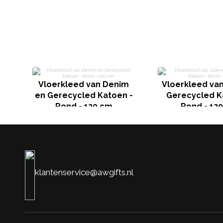
Vloerkleed van Denim
Vloerkleed van
en Gerecycled Katoen -
Gerecycled K
Rond - 120 cm
Rond - 12
klantenservice@awgifts.nl