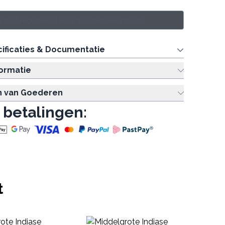
 in of registreer u voor groothandelsprijzen.
ificaties & Documentatie
formatie
n van Goederen
 betalingen:
t