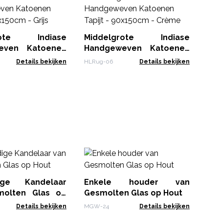
Gr
15
kw
VRU
Ro
rote Indiase
Middelgrote Indiase
even Katoenen
Handgeweven Katoenen
0x150cm - Grijs
Tapijt - 90x150cm - Crème
Details bekijken
HLRug-06
Details bekijken
Be
K
Kl
dige Kandelaar
Enkele houder van
CBW
21
molten Glas op
Gesmolten Glas op Hout
Details bekijken
MGW-24
Details bekijken