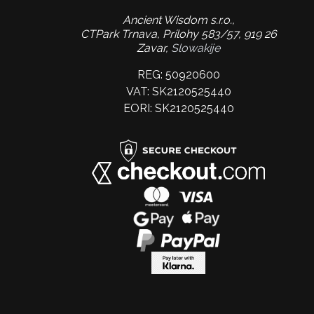
Ancient Wisdom s.r.o.,
CTPark Trnava, Prílohy 583/57, 919 26
Zavar,
Slowakije
REG: 50920600
VAT: SK2120525440
EORI: SK2120525440