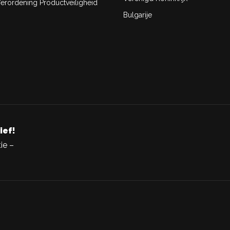
rordening Productveiligheid
Bulgarije
ief!
ie –