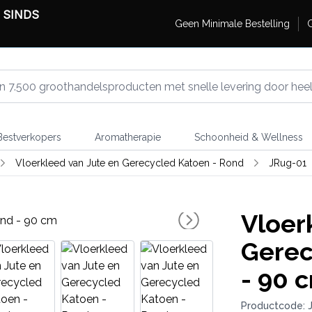
 SINDS
Geen Minimale Bestelling
G
estverkopers
Aromatherapie
Schoonheid & Wellness
Vloerkleed van Jute en Gerecycled Katoen - Rond
JRug-01
Vloer
Gerec
- 90 
Productcode: 