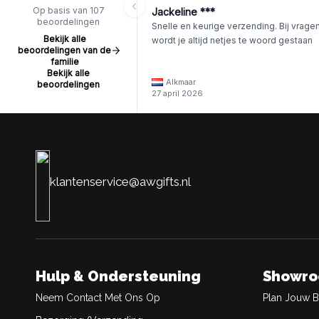
Op basis van 107
Jackeline ***
beoordelingen
Snelle en keurige verzending. Bij vrage
Bekijk alle
wordt je altijd netjes te woord gestaan
beoordelingen van de
familie
Bekijk alle
Alkmaar
beoordelingen
27 april 2026
klantenservice@awgifts.nl
Hulp & Ondersteuning
Showr
Neem Contact Met Ons Op
Plan Jouw 