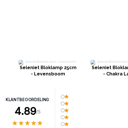
Seleniet Bloklamp 25cm
Seleniet Blokl
- Levensboom
- Chakra 
KLANTBEOORDELING
4.89
/5
★
★
★
★
★
★
★
★
★
★