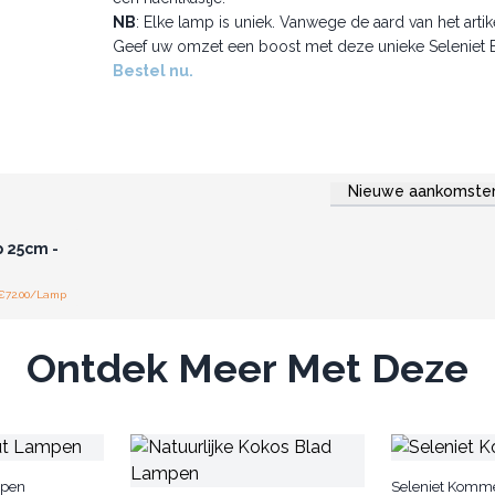
NB
: Elke lamp is uniek. Vanwege de aard van het art
Geef uw omzet een boost met deze unieke Seleniet
Bestel nu.
Nieuwe aankomste
r u voor
jzen.
 25cm -
 €72.00/Lamp
Ontdek Meer Met Deze
mpen
Seleniet Komm