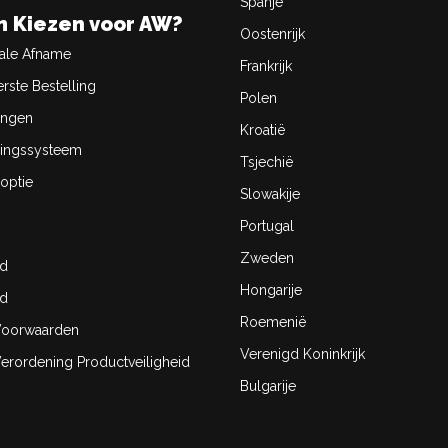
Spanje
 Kiezen voor AW?
Oostenrijk
ale Afname
Frankrijk
rste Bestelling
Polen
ingen
Kroatië
ingssysteem
Tsjechië
optie
Slowakije
Portugal
Zweden
id
Hongarije
id
Roemenië
oorwaarden
Verenigd Koninkrijk
rordening Productveiligheid
Bulgarije