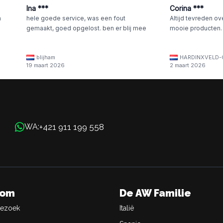
Ina ***
Corina ***
n
hele goede service, was een fout
Altijd tevreden ov
gemaakt, goed opgelost. ben er blij mee
mooie producten.
blijham
HARDINXVELD-
19 maart 2026
2 maart 2026
+421 911 199 558
WA:
oom
De AW Familie
Bezoek
Italië