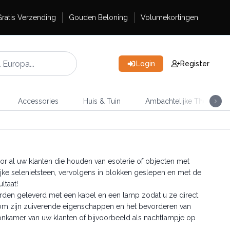
ratis Verzending
Gouden Beloning
Volumekortingen
Login
Register
Accessories
Huis & Tuin
Ambachtelijke Thee
oor al uw klanten die houden van esoterie of objecten met
ke selenietsteen, vervolgens in blokken geslepen en met de
ltaat!
rden geleverd met een kabel en een lamp zodat u ze direct
 om zijn zuiverende eigenschappen en het bevorderen van
onkamer van uw klanten of bijvoorbeeld als nachtlampje op