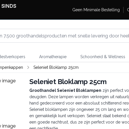
 SINDS
Geen Minimale Bestelling
G
estverkopers
Aromatherapie
Schoonheid & Wellness
ampenkappen
Seleniet Bloklamp 25cm
Seleniet Bloklamp 25cm
Groothandel Seleniet Bloklampen
zijn perfect v
deugden. Deze lampen worden verkregen uit natuurlij
hand gedecoreerd voor een absoluut schitterend resu
Seleniet bloklampen zijn ongeveer 25 cm lang en wo
en gemakkelijk kunt verkopen. Seleniet staat bekend
een goede nachtrust, dus ze zijn perfect voor de wo
een nachtkastje.