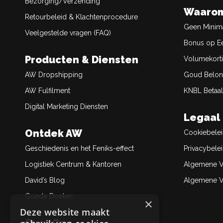
Bezorging/Verzending
Waarom
Retourbeleid & Klachtenprocedure
Geen Minim
Veelgestelde vragen (FAQ)
Bonus op Ee
Producten & Diensten
Volumekort
AW Dropshipping
Goud Belon
AW Fulfilment
KNBL Betaal
Digital Marketing Diensten
Legaal
Ontdek AW
Cookiebele
Geschiedenis en het Feniks-effect
Privacybele
Logistiek Centrum & Kantoren
Algemene V
David’s Blog
Algemene Ve
Goede Doelen
×
Deze website maakt