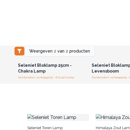
Weergeven
2
van
2
producten
Log in of registreer u voor
Log in of registree
groothandelsprijzen.
groothandelspri
Seleniet Bloklamp 25cm -
Seleniet Bloklamp
Chakra Lamp
Levensboom
Aanbevolen verkoopprijs : €72.40/Lamp
Aanbevolen verkoopprijs :
Seleniet Toren Lamp
Himalaya Zout La