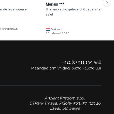
Meriam ***
er de leveringen en
Snel en keurig geleverd. Goede after
sale!
GIESSENDAM
Makkum
26 februari 2026
+421 (0) 911 199 558
Maandag t/m Vrijdag: 08:00 - 16:00 uur
Ancient Wisdom s.r.o.,
CTPark Trnava, Prílohy 583/57, 919 26
Zavar,
Slowakije