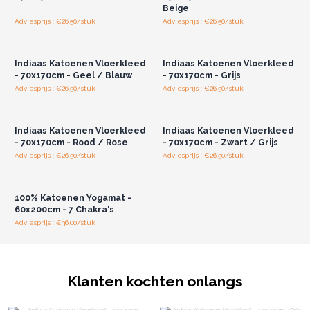
Beige
Adviesprijs : €26.50/stuk
Adviesprijs : €26.50/stuk
Log in of registreer u voor
Log in of registreer u voor
groothandelsprijzen.
groothandelsprijzen.
Indiaas Katoenen Vloerkleed
Indiaas Katoenen Vloerkleed
- 70x170cm - Geel / Blauw
- 70x170cm - Grijs
Adviesprijs : €26.50/stuk
Adviesprijs : €26.50/stuk
Log in of registreer u voor
Log in of registreer u voor
groothandelsprijzen.
groothandelsprijzen.
Indiaas Katoenen Vloerkleed
Indiaas Katoenen Vloerkleed
- 70x170cm - Rood / Rose
- 70x170cm - Zwart / Grijs
Adviesprijs : €26.50/stuk
Adviesprijs : €26.50/stuk
Log in of registreer u voor
groothandelsprijzen.
100% Katoenen Yogamat -
60x200cm - 7 Chakra's
Adviesprijs : €36.00/stuk
Klanten kochten onlangs