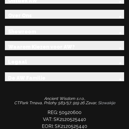
Ontdek AW
Over Ons
Showroom
Waarom Kiezen voor AW?
Legaal
De AW Familie
Ancient Wisdom s.r.o.,
CTPark Trnava, Prílohy 583/57, 919 26 Zavar,
Slowakije
REG: 50920600
VAT: SK2120525440
EORI: SK2120525440