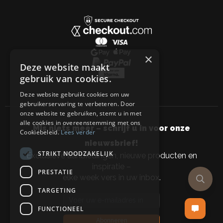
×
Deze website maakt
gebruik van cookies.
Deze website gebruikt cookies om uw
gebruikerservaring te verbeteren. Door
onze website te gebruiken, stemt u in met
alle cookies in overeenstemming met ons
Mis niets meer – schrijf u in voor onze
Cookiebeleid.
Lees verder
nieuwsbrief!
STRIKT NOODZAKELIJK
Exclusieve aanbiedingen, nieuwe producten en
inspiratie –
PRESTATIE
elke week vers in uw inbox.
TARGETING
Email address
FUNCTIONEEL
Abonneren