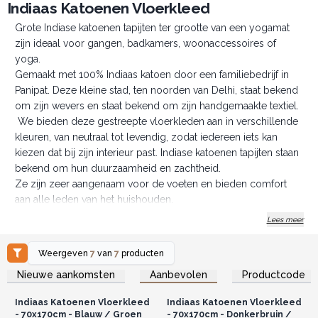
Indiaas Katoenen Vloerkleed
Grote Indiase katoenen tapijten ter grootte van een yogamat
zijn ideaal voor gangen, badkamers, woonaccessoires of
yoga.
Gemaakt met 100% Indiaas katoen door een familiebedrijf in
Panipat. Deze kleine stad, ten noorden van Delhi, staat bekend
om zijn wevers en staat bekend om zijn handgemaakte textiel.
We bieden deze gestreepte vloerkleden aan in verschillende
kleuren, van neutraal tot levendig, zodat iedereen iets kan
kiezen dat bij zijn interieur past. Indiase katoenen tapijten staan
bekend om hun duurzaamheid en zachtheid.
Ze zijn zeer aangenaam voor de voeten en bieden comfort
aan alle leden van het huishouden.
Afmeting: 170x70cm
Lees meer
Weergeven
7
van
7
producten
Log in of registreer u voor
Log in of registreer u voor
Nieuwe aankomsten
Aanbevolen
Productcode
groothandelsprijzen.
groothandelsprijzen.
Indiaas Katoenen Vloerkleed
Indiaas Katoenen Vloerkleed
- 70x170cm - Blauw / Groen
- 70x170cm - Donkerbruin /