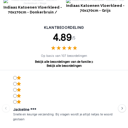
Indiaas Katoenen Vloerkleed -
Indiaas Katoenen Vloerkleed -
70x170cm - Grijs
70x170cm - Donkerbruin /
Beige
KLANTBEOORDELING
4.89
/5
★
★
★
★
★
★
★
★
★
★
Op basis van 107 beoordelingen
Bekijk alle beoordelingen van de familie
Bekijk alle beoordelingen
Jackeline ***
Snelle en keurige verzending. Bij vragen wordt je altijd netjes te woord
gestaan