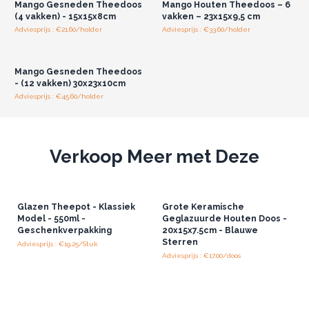
Mango Gesneden Theedoos
Mango Houten Theedoos – 6
Of je nu woondecoratie, keukenaccessoires of speciale thee
(4 vakken) - 15x15x8cm
vakken – 23x15x9,5 cm
verkoopt, deze veelzijdige theedozen zijn een onmisbare
Adviesprijs : €21.60/holder
Adviesprijs : €33.60/holder
Log in of registreer u voor
aanvulling op je winkel. Ze passen naadloos in elk assortiment
groothandelsprijzen.
en bieden een milieuvriendelijke opbergoplossing die zowel
Mango Gesneden Theedoos
praktisch als prachtig is.
- (12 vakken) 30x23x10cm
Je klanten—of het nu theeliefhebbers of thuishulpen
Adviesprijs : €45.60/holder
zijn—zullen er zeker van genieten
Verkoop Meer met Deze
Glazen Theepot - Klassiek
Grote Keramische
Model - 550ml -
Geglazuurde Houten Doos -
Geschenkverpakking
20x15x7.5cm - Blauwe
Sterren
Adviesprijs : €19.25/Stuk
Adviesprijs : €17.00/doos