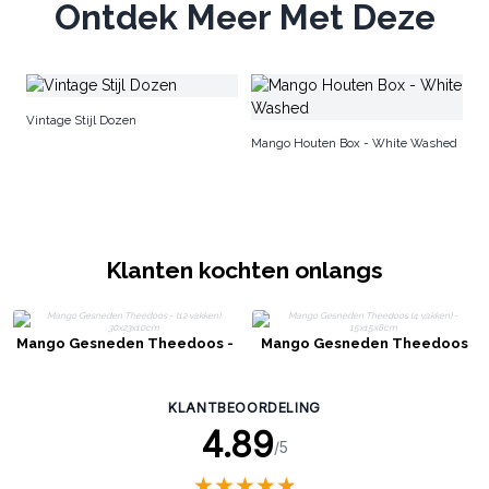
Ontdek Meer Met Deze
Am
Vintage Stijl Dozen
50
Mango Houten Box - White Washed
Klanten kochten onlangs
Mango Gesneden Theedoos -
Mango Gesneden Theedoos
(12 vakken) 30x23x10cm
(4 vakken) - 15x15x8cm
KLANTBEOORDELING
4.89
/5
★
★
★
★
★
★
★
★
★
★