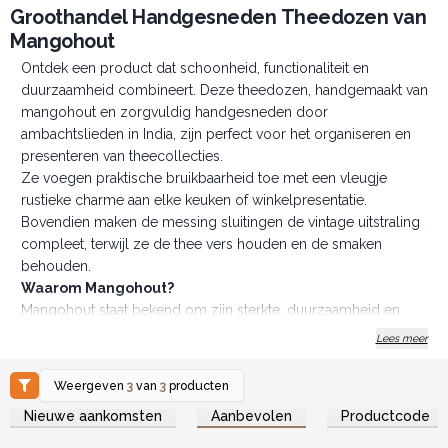
Groothandel Handgesneden Theedozen van
Mangohout
Ontdek een product dat schoonheid, functionaliteit en
duurzaamheid combineert. Deze theedozen, handgemaakt van
mangohout en zorgvuldig handgesneden door
ambachtslieden in India, zijn perfect voor het organiseren en
presenteren van theecollecties.
Ze voegen praktische bruikbaarheid toe met een vleugje
rustieke charme aan elke keuken of winkelpresentatie.
Bovendien maken de messing sluitingen de vintage uitstraling
compleet, terwijl ze de thee vers houden en de smaken
behouden.
Waarom Mangohout?
Mangohout staat bekend om zijn sterkte, duurzaamheid en
slijtvastheid, waardoor het ideaal is voor langdurige
Lees meer
woonaccessoires. Het is ook milieuvriendelijk, met een rijke
nerfstructuur die elk stuk een uniek karakter geeft. Omdat
Weergeven
3
van
3
producten
mangohout wordt geoogst van bomen die geen vruchten
Log in of registreer u voor
Log in of registreer u voor
Nieuwe aankomsten
Aanbevolen
Productcode
groothandelsprijzen.
groothandelsprijzen.
meer dragen, is het een duurzame keuze voor
interieurproducten.