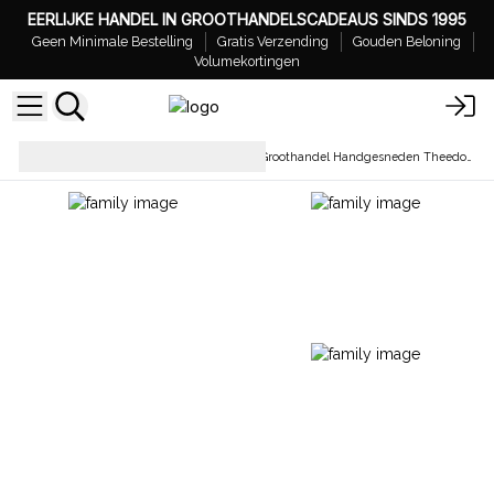
EERLIJKE HANDEL IN GROOTHANDELSCADEAUS SINDS 1995
Geen Minimale Bestelling
Gratis Verzending
Gouden Beloning
Volumekortingen
Tafelgerei &
Groothandel Handgesneden Theedozen van Mangohout
Keukenaccessoires