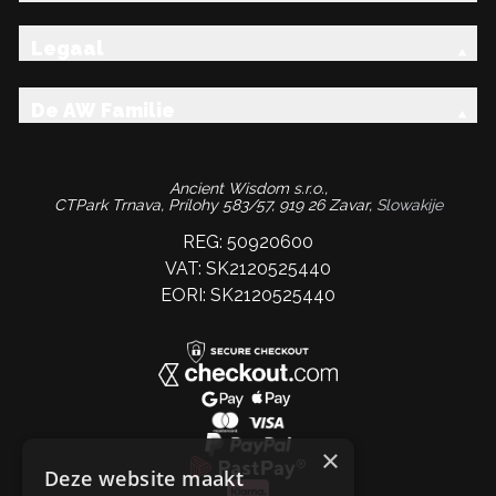
Legaal
De AW Familie
Ancient Wisdom s.r.o.,
CTPark Trnava, Prílohy 583/57, 919 26 Zavar,
Slowakije
REG: 50920600
VAT: SK2120525440
EORI: SK2120525440
×
Deze website maakt